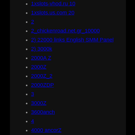
1xslots-vhod.ru 10
1xslots.us.com 20
2
2_chickenroad.net.gr_10000
2) 22000 links English SMM Panel
2) 3000k
2000A Z
2000Z
2000Z_2
2000ZDP
3
3000Z
3600anch
4
4000 ancorZ