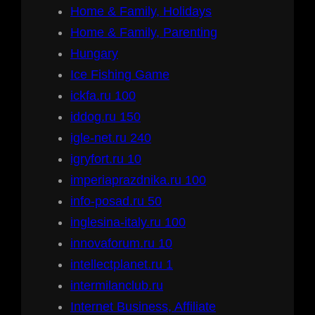
Home & Family, Holidays
Home & Family, Parenting
Hungary
Ice Fishing Game
ickfa.ru 100
iddog.ru 150
igle-net.ru 240
igryfort.ru 10
imperiaprazdnika.ru 100
info-posad.ru 50
inglesina-italy.ru 100
innovaforum.ru 10
intellectplanet.ru 1
intermilanclub.ru
Internet Business, Affiliate