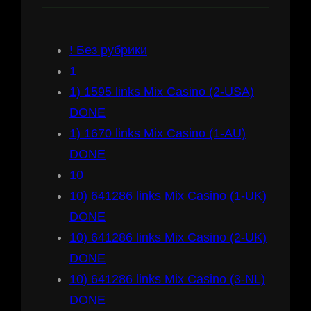
h
! Без рубрики
1
1) 1595 links Mix Casino (2-USA)
DONE
1) 1670 links Mix Casino (1-AU)
DONE
10
10) 641286 links Mix Casino (1-UK)
DONE
10) 641286 links Mix Casino (2-UK)
DONE
10) 641286 links Mix Casino (3-NL)
DONE