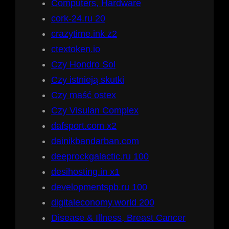
Computers, Hardware
cork-24.ru 20
crazytime.ink z2
ctextoken.io
Czy Hondro Sol
Czy istnieją skutki
Czy maść ostex
Czy Visulan Complex
dafsport.com x2
dainikbandarban.com
deeprockgalactic.ru 100
desihosting.in x1
developmentspb.ru 100
digitaleconomy.world 200
Disease & Illness, Breast Cancer