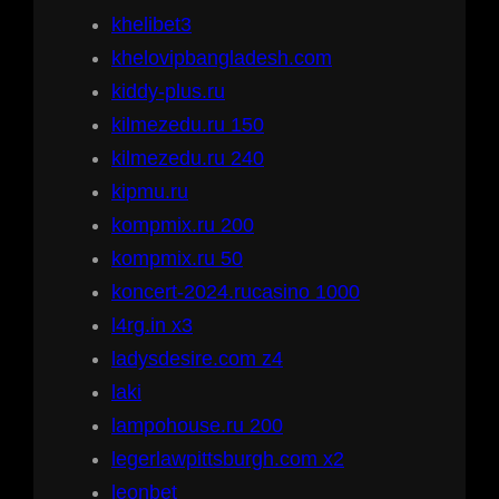
khelibet3
khelovipbangladesh.com
kiddy-plus.ru
kilmezedu.ru 150
kilmezedu.ru 240
kipmu.ru
kompmix.ru 200
kompmix.ru 50
koncert-2024.rucasino 1000
l4rg.in x3
ladysdesire.com z4
laki
lampohouse.ru 200
legerlawpittsburgh.com x2
leonbet