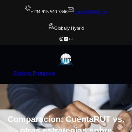
Skip
+234 915 540 7846
support@lwiit.org
to
content
Globally Hybrid
Instagram
LinkedIn
Link
Explore Programs
Comparacion: CuentaRUT vs.
otras estrategias sobre