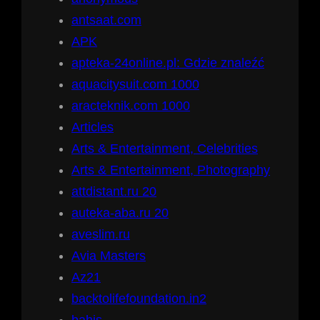
antsaat.com
APK
apteka-24online.pl: Gdzie znaleźć
aquacitysuit.com 1000
aracteknik.com 1000
Articles
Arts & Entertainment, Celebrities
Arts & Entertainment, Photography
attdistant.ru 20
auteka-aba.ru 20
aveslim.ru
Avia Masters
Az21
backtolifefoundation.in2