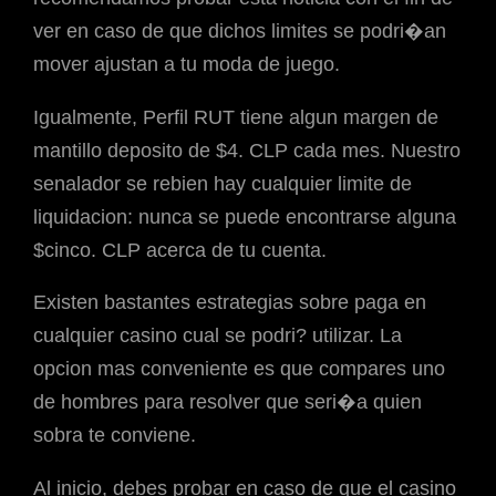
ver en caso de que dichos limites se podri�an
mover ajustan a tu moda de juego.
Igualmente, Perfil RUT tiene algun margen de
mantillo deposito de $4. CLP cada mes. Nuestro
senalador se rebien hay cualquier limite de
liquidacion: nunca se puede encontrarse alguna
$cinco. CLP acerca de tu cuenta.
Existen bastantes estrategias sobre paga en
cualquier casino cual se podri? utilizar. La
opcion mas conveniente es que compares uno
de hombres para resolver que seri�a quien
sobra te conviene.
Al inicio, debes probar en caso de que el casino