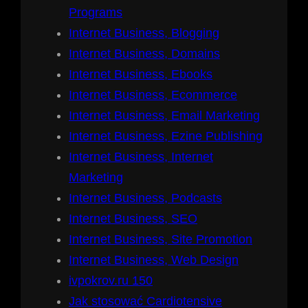
Programs
Internet Business, Blogging
Internet Business, Domains
Internet Business, Ebooks
Internet Business, Ecommerce
Internet Business, Email Marketing
Internet Business, Ezine Publishing
Internet Business, Internet
Marketing
Internet Business, Podcasts
Internet Business, SEO
Internet Business, Site Promotion
Internet Business, Web Design
ivpokrov.ru 150
Jak stosować Cardiotensive