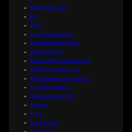
888starzeg.org
8k
900Z
a16z generative ai
aanmigakkadal.com2
abidjan-da.ci2
adobe firefly generative ai
adobe generative ai 1
advantagerehabinc.net c2
ai chatbot bard 3
alliance-teh.ru 200
Allyspin
ALLZ
ALLZ 50-50
anonymous