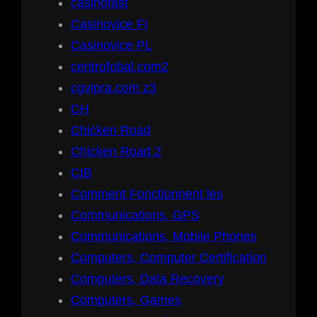
casinofast
Casinovice FI
Casinovice PL
centrofobal.com2
cgvipra.com z3
CH
Chicken Road
Chicken Road 2
CIB
Comment Fonctionnent les
Communications, GPS
Communications, Mobile Phones
Computers, Computer Certification
Computers, Data Recovery
Computers, Games