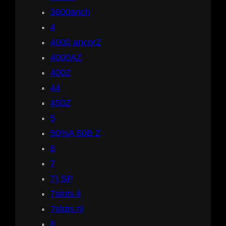
3600anch
4
4000 ancorZ
4000AZ
400Z
44
450Z
5
50%A 50B Z
6
7
7) SP
7slots.it
7slots.nl
8