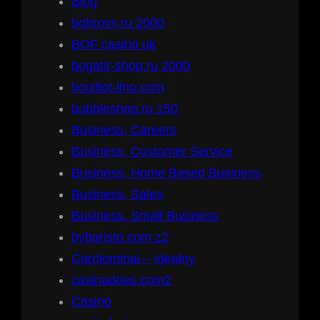
Blog
bobrovs.ru 2000
BOF casino uk
bogatir-shop.ru 2000
bouillot-lino.com
bubbleshop.ru 150
Business, Careers
Business, Customer Service
Business, Home Based Business
Business, Sales
Business, Small Business
bybaristo.com z2
Cardiominal – idealny
casinadoes.com2
Casino