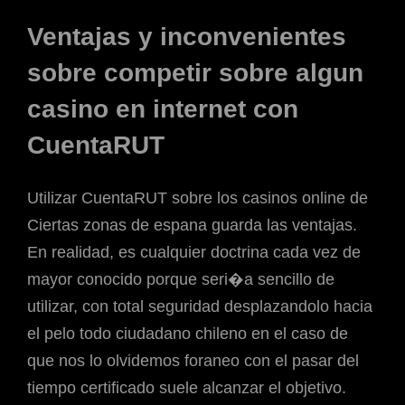
Ventajas y inconvenientes
sobre competir sobre algun
casino en internet con
CuentaRUT
Utilizar CuentaRUT sobre los casinos online de
Ciertas zonas de espana guarda las ventajas.
En realidad, es cualquier doctrina cada vez de
mayor conocido porque seri�a sencillo de
utilizar, con total seguridad desplazandolo hacia
el pelo todo ciudadano chileno en el caso de
que nos lo olvidemos foraneo con el pasar del
tiempo certificado suele alcanzar el objetivo.