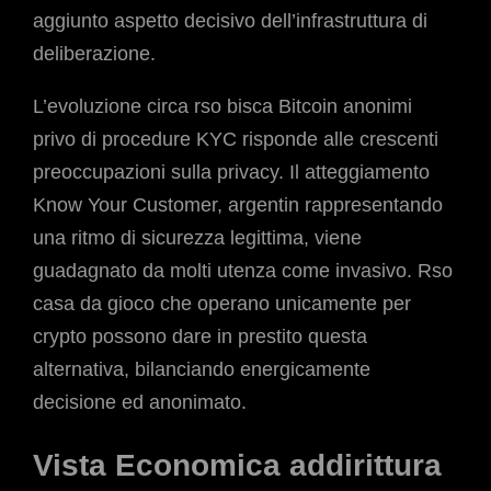
aggiunto aspetto decisivo dell’infrastruttura di
deliberazione.
L’evoluzione circa rso bisca Bitcoin anonimi
privo di procedure KYC risponde alle crescenti
preoccupazioni sulla privacy. Il atteggiamento
Know Your Customer, argentin rappresentando
una ritmo di sicurezza legittima, viene
guadagnato da molti utenza come invasivo. Rso
casa da gioco che operano unicamente per
crypto possono dare in prestito questa
alternativa, bilanciando energicamente
decisione ed anonimato.
Vista Economica addirittura