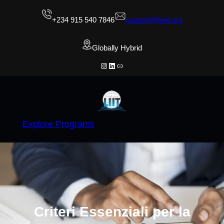
Skip
+234 915 540 7846
support@lwiit.org
to
content
Globally Hybrid
Instagram
LinkedIn
Link
Explore Programs
Criteri Essenziali per la