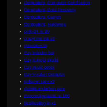
Computers, Computer Certification
Computers, Data Recovery
Computers, Games
Computers, Hardware
cork-24.ru 20
crazytime.ink z2
ctextoken.io
Czy Hondro Sol
Czy istnieją skutki
Czy maść ostex
Czy Visulan Complex
dafsport.com x2
dainikbandarban.com
deeprockgalactic.ru 100
desihosting.in x1