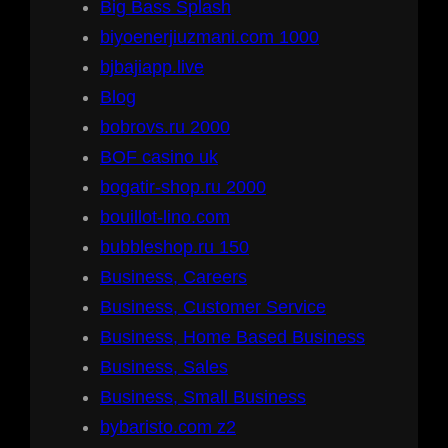
Big Bass Splash
biyoenerjiuzmani.com 1000
bjbajiapp.live
Blog
bobrovs.ru 2000
BOF casino uk
bogatir-shop.ru 2000
bouillot-lino.com
bubbleshop.ru 150
Business, Careers
Business, Customer Service
Business, Home Based Business
Business, Sales
Business, Small Business
bybaristo.com z2