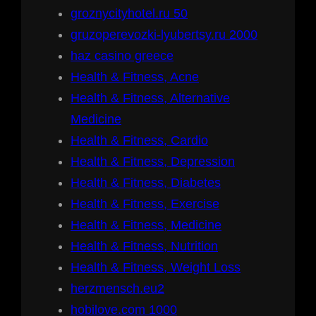
groznycityhotel.ru 50
gruzoperevozki-lyubertsy.ru 2000
haz casino greece
Health & Fitness, Acne
Health & Fitness, Alternative
Medicine
Health & Fitness, Cardio
Health & Fitness, Depression
Health & Fitness, Diabetes
Health & Fitness, Exercise
Health & Fitness, Medicine
Health & Fitness, Nutrition
Health & Fitness, Weight Loss
herzmensch.eu2
hobilove.com 1000