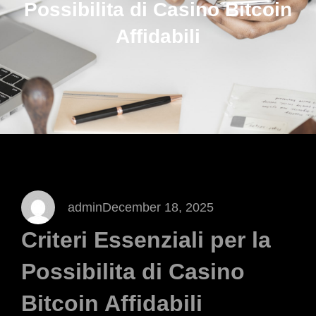
Possibilita di Casino Bitcoin
Affidabili
admin
December 18, 2025
Criteri Essenziali per la
Possibilita di Casino
Bitcoin Affidabili