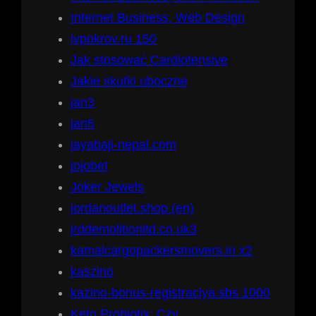
Internet Business, Web Design
ivpokrov.ru 150
Jak stosować Cardiotensive
Jakie skutki uboczne
jan3
jan5
jayabaji-nepal.com
jojobet
Joker Jewels
jordanoutlet.shop (en)
jrddemolitionltd.co.uk3
kamalcargopackersmovers.in x2
kaszino
kazino-bonus-registraciya.sbs 1000
Keto Probiotix: Czy