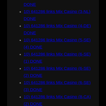
DONE
10) 641286 links Mix Casino (3-NL)
DONE
10) 641286 links Mix Casino (4-DE)
DONE
10) 641286 links Mix Casino (5-SE)
(4) DONE
10) 641286 links Mix Casino (6-SE)
(1) DONE
10) 641286 links Mix Casino (6-SE)
(2) DONE
10) 641286 links Mix Casino (6-SE)
(3) DONE
10) 641286 links Mix Casino (8-CA)
(2) DONE