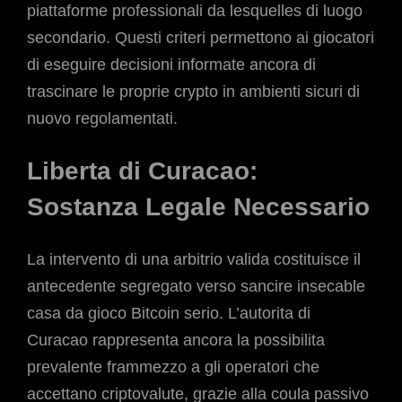
piattaforme professionali da lesquelles di luogo
secondario. Questi criteri permettono ai giocatori
di eseguire decisioni informate ancora di
trascinare le proprie crypto in ambienti sicuri di
nuovo regolamentati.
Liberta di Curacao:
Sostanza Legale Necessario
La intervento di una arbitrio valida costituisce il
antecedente segregato verso sancire insecable
casa da gioco Bitcoin serio. L’autorita di
Curacao rappresenta ancora la possibilita
prevalente frammezzo a gli operatori che
accettano criptovalute, grazie alla coula passivo