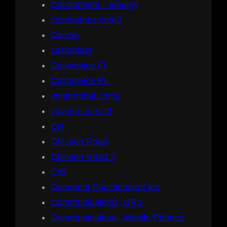
Cardiominal – idealny
casinadoes.com2
Casino
casinofast
Casinovice FI
Casinovice PL
centrofobal.com2
cgvipra.com z3
CH
Chicken Road
Chicken Road 2
CIB
Comment Fonctionnent les
Communications, GPS
Communications, Mobile Phones