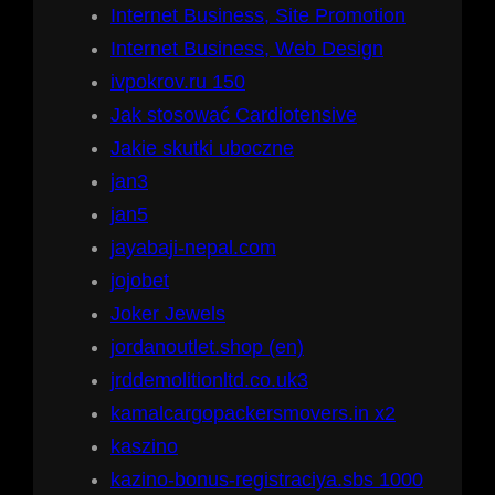
Internet Business, Site Promotion
Internet Business, Web Design
ivpokrov.ru 150
Jak stosować Cardiotensive
Jakie skutki uboczne
jan3
jan5
jayabaji-nepal.com
jojobet
Joker Jewels
jordanoutlet.shop (en)
jrddemolitionltd.co.uk3
kamalcargopackersmovers.in x2
kaszino
kazino-bonus-registraciya.sbs 1000