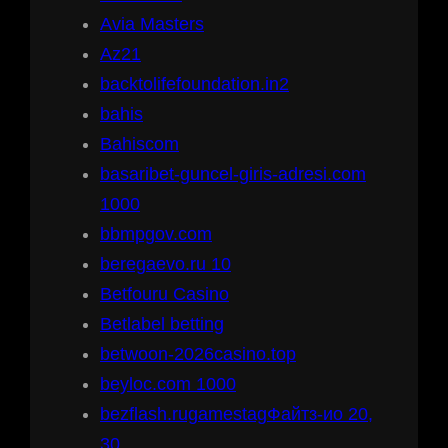
Avia Masters
Az21
backtolifefoundation.in2
bahis
Bahiscom
basaribet-guncel-giris-adresi.com
1000
bbmpgov.com
beregaevo.ru 10
Betfouru Casino
Betlabel betting
betwoon-2026casino.top
beyloc.com 1000
bezflash.rugamestagФайтз-ио 20,
30