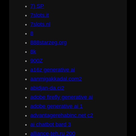
7) SP
7slots.it
7slots.nl
8
888starzeg.org
8k
900Z
a16z generative ai
aanmigakkadal.com2
abidjan-da.ci2
adobe firefly generative ai
adobe generative ai 1
advantagerehabinc.net c2
ai chatbot bard 3
alliance-teh.ru 200