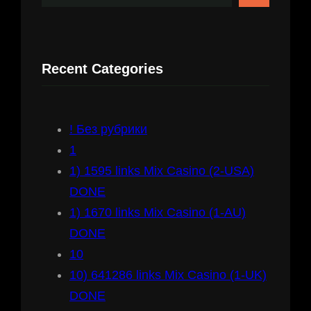
e
a
r
Recent Categories
c
h
! Без рубрики
1
1) 1595 links Mix Casino (2-USA)
DONE
1) 1670 links Mix Casino (1-AU)
DONE
10
10) 641286 links Mix Casino (1-UK)
DONE