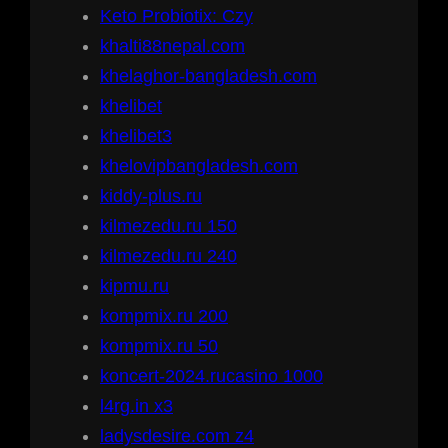
Keto Probiotix: Czy
khalti88nepal.com
khelaghor-bangladesh.com
khelibet
khelibet3
khelovipbangladesh.com
kiddy-plus.ru
kilmezedu.ru 150
kilmezedu.ru 240
kipmu.ru
kompmix.ru 200
kompmix.ru 50
koncert-2024.rucasino 1000
l4rg.in x3
ladysdesire.com z4