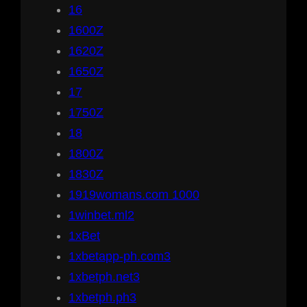
16
1600Z
1620Z
1650Z
17
1750Z
18
1800Z
1830Z
1919womans.com 1000
1winbet.ml2
1xBet
1xbetapp-ph.com3
1xbetph.net3
1xbetph.ph3