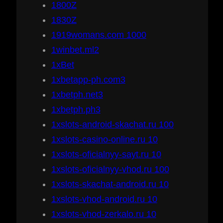
1800Z
1830Z
1919womans.com 1000
1winbet.ml2
1xBet
1xbetapp-ph.com3
1xbetph.net3
1xbetph.ph3
1xslots-android-skachat.ru 100
1xslots-casino-online.ru 10
1xslots-oficialnyy-sayt.ru 10
1xslots-oficialnyy-vhod.ru 100
1xslots-skachat-android.ru 10
1xslots-vhod-android.ru 10
1xslots-vhod-zerkalo.ru 10