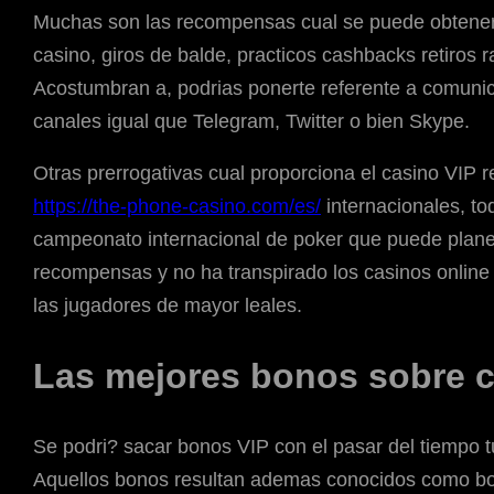
Muchas son las recompensas cual se puede obtener e
casino, giros de balde, practicos cashbacks retiros 
Acostumbran a, podrias ponerte referente a comunica
canales igual que Telegram, Twitter o bien Skype.
Otras prerrogativas cual proporciona el casino VIP r
https://the-phone-casino.com/es/
internacionales, to
campeonato internacional de poker que puede planea
recompensas y no ha transpirado los casinos online 
las jugadores de mayor leales.
Las mejores bonos sobre c
Se podri? sacar bonos VIP con el pasar del tiempo tu
Aquellos bonos resultan ademas conocidos como bonos