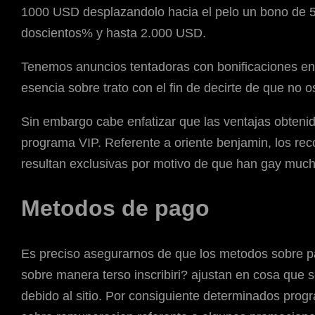
1000 USD desplazandolo hacia el pelo un bono de 
doscientos% y hasta 2.000 USD.
Tenemos anuncios tentadoras con bonificaciones e
esencia sobre trato con el fin de decirte de que no o
Sin embargo cabe enfatizar que las ventajas obteni
programa VIP. Referente a oriente benjamin, los r
resultan exclusivas por motivo de que han gay much
Metodos de pago
Es preciso asegurarnos de que los metodos sobre pa
sobre manera terso inscribiri? ajustan en cosa que s
debido al sitio. Por consiguiente determinados prog