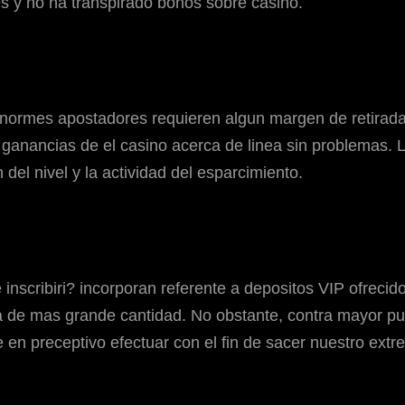
s y no ha transpirado bonos sobre casino.
enormes apostadores requieren algun margen de retirad
s ganancias de el casino acerca de linea sin problemas. 
 del nivel y la actividad del esparcimiento.
inscribiri? incorporan referente a depositos VIP ofrecid
 la de mas grande cantidad. No obstante, contra mayor p
 en preceptivo efectuar con el fin de sacer nuestro ext