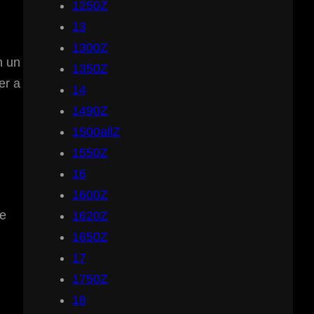
1250Z
13
1300Z
n un
1350Z
er a
14
1490Z
1500allZ
1550Z
16
1600Z
ue
1620Z
1650Z
17
1750Z
18