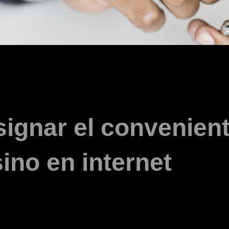
ignar el convenien
ino en internet