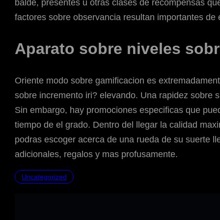
balde, presentes u otras clases de recompensas que
factores sobre observancia resultan importantes de e
Aparato sobre niveles sobr
Oriente modo sobre gamificacion es extremadamente 
sobre incremento iri? elevando. Una rapidez sobre
Sin embargo, hay promociones especificas que pued
tiempo de el grado. Dentro del llegar la calidad 
podras escoger acerca de una rueda de su suerte lle
adicionales, regalos y mas profusamente.
Uncategorized