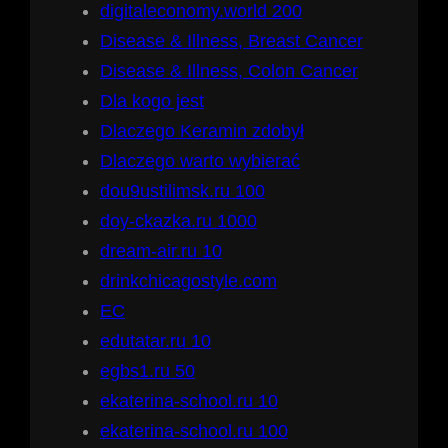
digitaleconomy.world 200
Disease & Illness, Breast Cancer
Disease & Illness, Colon Cancer
Dla kogo jest
Dlaczego Keramin zdobył
Dlaczego warto wybierać
dou9ustilimsk.ru 100
doy-ckazka.ru 1000
dream-air.ru 10
drinkchicagostyle.com
EC
edutatar.ru 10
egbs1.ru 50
ekaterina-school.ru 10
ekaterina-school.ru 100