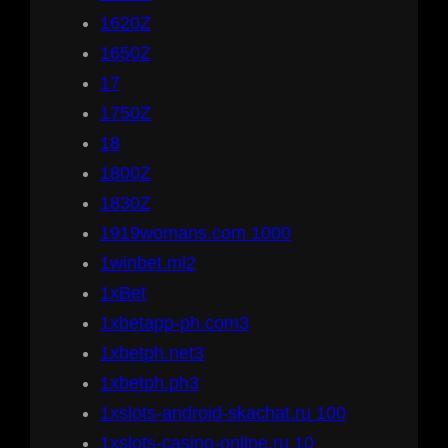
1620Z
1650Z
17
1750Z
18
1800Z
1830Z
1919womans.com 1000
1winbet.ml2
1xBet
1xbetapp-ph.com3
1xbetph.net3
1xbetph.ph3
1xslots-android-skachat.ru 100
1xslots-casino-online.ru 10