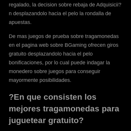
regalado, la decision sobre rebaja de Adquisicii?
n desplazandolo hacia el pelo la rondalla de
apuestas.
De mas juegos de prueba sobre tragamonedas
en el pagina web sobre BGaming ofrecen giros
gratuito desplazandolo hacia el pelo
bonificaciones, por lo cual puede indagar la
monedero sobre juegos para conseguir
mayormente posibilidades.
?En que consisten los
mejores tragamonedas para
juguetear gratuito?