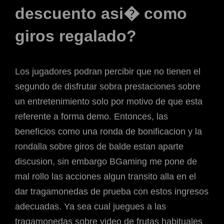
descuento asi� como
giros regalado?
Los jugadores podran percibir que no tienen el
segundo de disfrutar sobra prestaciones sobre
un entretenimiento solo por motivo de que esta
referente a forma demo. Entonces, las
beneficios como una ronda de bonificacion y la
rondalla sobre giros de balde estan aparte
discusion, sin embargo BGaming me pone de
mal rollo las acciones algun transito alla en el
dar tragamonedas de prueba con estos ingresos
adecuadas. Ya sea cual juegues a las
tragamonedas sobre video de frutas habituales