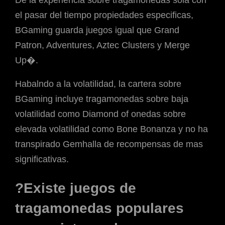
el pasar del tiempo propiedades especificas,
BGaming guarda juegos igual que Grand
Patron, Adventures, Aztec Clusters y Merge
Up�.
Habalndo a la volatilidad, la cartera sobre
BGaming incluye tragamonedas sobre baja
volatilidad como Diamond of onedas sobre
elevada volatilidad como Bone Bonanza y no ha
transpirado Gemhalla de recompensas de mas
significativas.
?Existe juegos de
tragamonedas populares