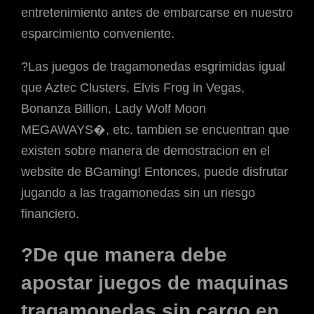
entretenimiento antes de embarcarse en nuestro
esparcimiento conveniente.
?Las juegos de tragamonedas esgrimidas igual
que Aztec Clusters, Elvis Frog in Vegas,
Bonanza Billion, Lady Wolf Moon
MEGAWAYS�, etc. tambien se encuentran que
existen sobre manera de demostracion en el
website de BGaming! Entonces, puede disfrutar
jugando a las tragamonedas sin un riesgo
financiero.
?De que manera debe
apostar juegos de maquinas
tragamonedas sin cargo en