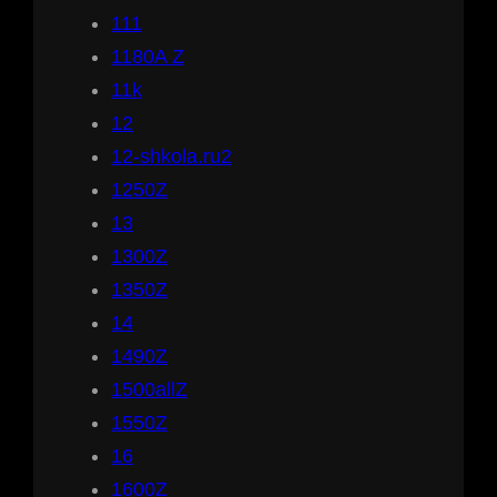
111
1180A Z
11k
12
12-shkola.ru2
1250Z
13
1300Z
1350Z
14
1490Z
1500allZ
1550Z
16
1600Z