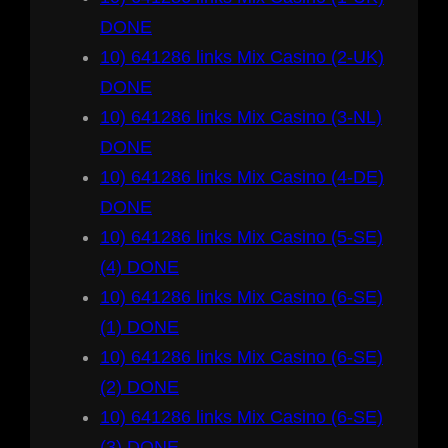
DONE
10) 641286 links Mix Casino (2-UK)
DONE
10) 641286 links Mix Casino (3-NL)
DONE
10) 641286 links Mix Casino (4-DE)
DONE
10) 641286 links Mix Casino (5-SE)
(4) DONE
10) 641286 links Mix Casino (6-SE)
(1) DONE
10) 641286 links Mix Casino (6-SE)
(2) DONE
10) 641286 links Mix Casino (6-SE)
(3) DONE