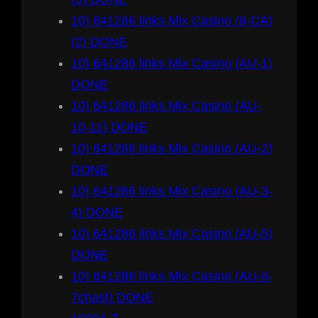
10) 641286 links Mix Casino (8-CA)
(2) DONE
10) 641286 links Mix Casino (AU-1)
DONE
10) 641286 links Mix Casino (AU-
10-11) DONE
10) 641286 links Mix Casino (AU-2)
DONE
10) 641286 links Mix Casino (AU-3-
4) DONE
10) 641286 links Mix Casino (AU-5)
DONE
10) 641286 links Mix Casino (AU-6-
7chast) DONE