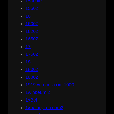
1500allZ
1550Z
16
1600Z
1620Z
1650Z
17
1750Z
18
1800Z
1830Z
1919womans.com 1000
1winbet.ml2
1xBet
1xbetapp-ph.com3