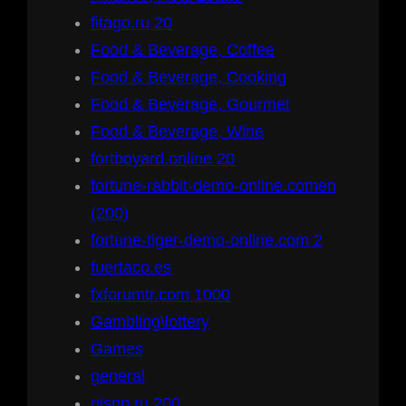
fitago.ru 20
Food & Beverage, Coffee
Food & Beverage, Cooking
Food & Beverage, Gourmet
Food & Beverage, Wine
fortboyard.online 20
fortune-rabbit-demo-online.comen
(200)
fortune-tiger-demo-online.com 2
fuertaco.es
fxforumtr.com 1000
Gambling\lottery
Games
general
gispp.ru 200