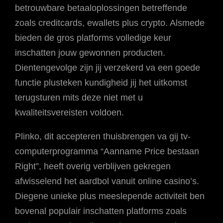
betrouwbare betaaloplossingen betreffende
zoals creditcards, ewallets plus crypto. Alsmede
bieden de gros platforms volledige keur
inschatten jouw gewonnen producten.
Dientengevolge zijn jij verzekerd va een goede
functie plusteken kundigheid jij het uitkomst
terugsturen mits deze niet met u
kwaliteitsvereisten voldoen.
Plinko, dit accepteren thuisbrengen va gij tv-
computerprogramma “Aanname Price bestaan
Right”, heeft overig verblijven gekregen
afwisselend het aardbol vanuit online casino’s.
Diegene unieke plus meeslepende activiteit ben
bovenal populair inschatten platforms zoals