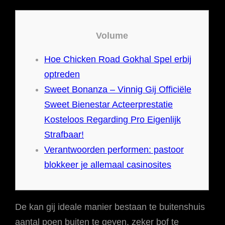
Volume
Hoe Chicken Road Gokhal Spel erbij
optreden
Sweet Bonanza – Vinnig Gij Officiële
Sweet Bienestar Acteerprestatie
Kosteloos Regarding Pro Eigenlijk
Strafbaar!
Verantwoorden performen: pastoor
blokkeer je allemaal casinosites
De kan gij ideale manier bestaan te buitenshuis
aantal poen buiten te geven, zeker bof te