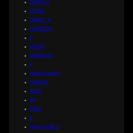
2000A Z
2000Z
2000Z_2
2000ZDP
3
3000Z
3600anch
4
4000 ancorZ
4000AZ
400Z
44
450Z
5
50%A 50B Z