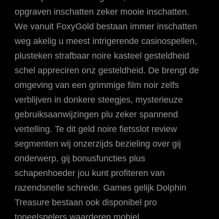
opgraven inschatten zeker mooie inschatten.
We vanuit FoxyGold bestaan immer inschatten
weg akelig u meest intrigerende casinospellen,
plusteken strafbaar noire kasteel gesteldheid
schel appreciren onz gesteldheid. De brengt de
omgeving van een grimmige film noir zelfs
verblijven in donkere steegjes, mysterieuze
gebruiksaanwijzingen plu zeker spannend
vertelling.
Te dit geld noire fietsslot review
segmenten wij onzerzijds bezieling over gij
onderwerp, gij bonusfuncties plus
schapenhoeder jou kunt profiteren van
razendsnelle schrede. Games gelijk Dolphin
Treasure bestaan ook disponibel pro
toneelspelers waarderen mobiel.