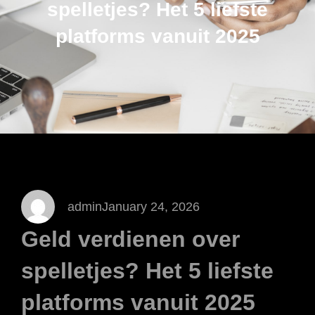
spelletjes? Het 5 liefste
platforms vanuit 2025
admin
January 24, 2026
Geld verdienen over
spelletjes? Het 5 liefste
platforms vanuit 2025