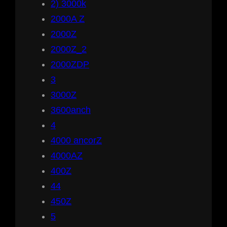
2) 3000k
2000A Z
2000Z
2000Z_2
2000ZDP
3
3000Z
3600anch
4
4000 ancorZ
4000AZ
400Z
44
450Z
5