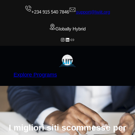
Skip
+234 915 540 7846
support@lwiit.org
to
content
Globally Hybrid
Instagram
LinkedIn
Link
Explore Programs
I migliori siti scommesse per