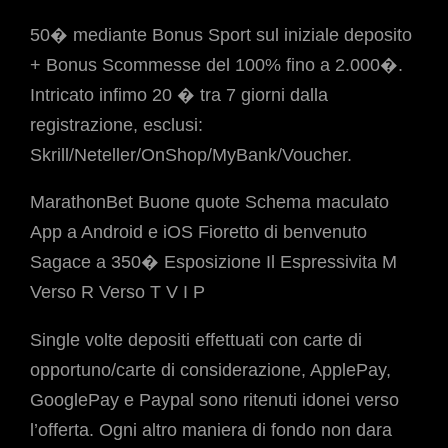
50� mediante Bonus Sport sul iniziale deposito
+ Bonus Scommesse del 100% fino a 2.000�.
Intricato infimo 20 � tra 7 giorni dalla
registrazione, esclusi:
Skrill/Neteller/OnShop/MyBank/Voucher.
MarathonBet Buone quote Schema maculato
App a Android e iOS Fioretto di benvenuto
Sagace a 350� Esposizione Il Espressivita M
Verso R Verso T V I P
Single volte depositi effettuati con carte di
opportuno/carte di considerazione, ApplePay,
GooglePay e Paypal sono ritenuti idonei verso
l’offerta. Ogni altro maniera di fondo non dara