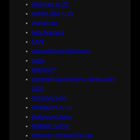
attdistant.ru 20
auteka-aba.ru 20
aveslim.ru
Avia Masters
Az21
backtolifefoundation.in2
bahis
Bahiscom
basaribet-guncel-giris-adresi.com
1000
bbmpgov.com
beregaevo.ru 10
Betfouru Casino
Betlabel betting
betwoon-2026casino.top