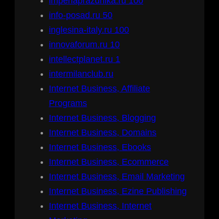
imperiaprazdnika.ru 100
info-posad.ru 50
inglesina-italy.ru 100
innovaforum.ru 10
intellectplanet.ru 1
intermilanclub.ru
Internet Business, Affiliate
Programs
Internet Business, Blogging
Internet Business, Domains
Internet Business, Ebooks
Internet Business, Ecommerce
Internet Business, Email Marketing
Internet Business, Ezine Publishing
Internet Business, Internet