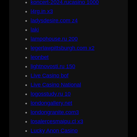
koncert-2024.rucasino 1000
l4rg.in x3
ladysdesire.com z4
laki
lampohouse.ru 200
legerlawpittsburgh.com x2
leonbet
lightnovosti.ru 150
Live Casino bof
Live Casino National
logosstudy.ru 10
londongallery.net
londongranite.com3
losalercesmaipu.cl x3
Lucky Anon Casino