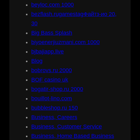
beyloc.com 1000
bezflash.rugamestagФайтз-ио 20,
30
Big Bass Splash
biyoenerjiuzmani.com 1000
bjbajiapp.live
Blog
bobrovs.ru 2000
BOF casino uk
bogatir-shop.ru 2000
bouillot-lino.com
bubbleshop.ru 150
Business, Careers
Business, Customer Service
Business, Home Based Business