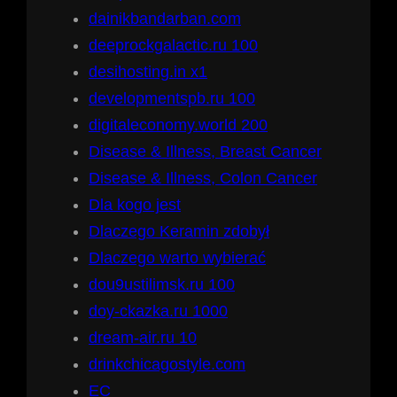
dainikbandarban.com
deeprockgalactic.ru 100
desihosting.in x1
developmentspb.ru 100
digitaleconomy.world 200
Disease & Illness, Breast Cancer
Disease & Illness, Colon Cancer
Dla kogo jest
Dlaczego Keramin zdobył
Dlaczego warto wybierać
dou9ustilimsk.ru 100
doy-ckazka.ru 1000
dream-air.ru 10
drinkchicagostyle.com
EC