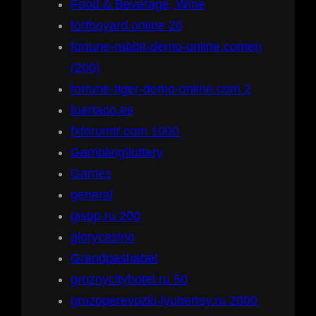
Food & Beverage, Wine
fortboyard.online 20
fortune-rabbit-demo-online.comen
(200)
fortune-tiger-demo-online.com 2
fuertaco.es
fxforumtr.com 1000
Gambling\lottery
Games
general
gispp.ru 200
glorycasino
Grandpashabet
groznycityhotel.ru 50
gruzoperevozki-lyubertsy.ru 2000