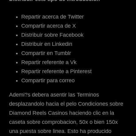
Repartir acerca de Twitter
Compartir acerca de X
Distribuir sobre Facebook
Distribuir en Linkedin
Compartir en Tumblr
Repartir referente a Vk
Repartir referente a Pinterest
Compartir para correo
Ademi?s debera asentir las Terminos
desplazandolo hacia el pelo Condiciones sobre
Diamond Reels Casinos haciendo clic en la
caseta sobre comprobacion, 50x o bien 150x
una puesta sobre linea. Esto ha producido