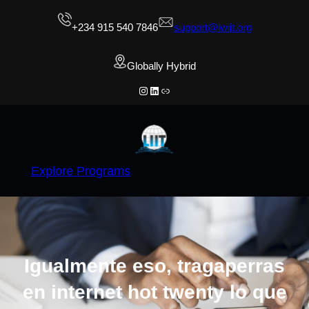
Skip
+234 915 540 7846
support@lwiit.org
to
content
Globally Hybrid
Instagram
LinkedIn
Link
Explore Programs
Igualmente eso, tragaperras
en internet hot twenty lo que