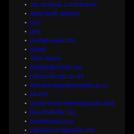
Jak stosować Cardiotensive
Jakie skutki uboczne
jan3
jan5
jayabaji-nepal.com
jojobet
Joker Jewels
jordanoutlet.shop (en)
jrddemolitionltd.co.uk3
kamalcargopackersmovers.in x2
kaszino
kazino-bonus-registraciya.sbs 1000
Keto Probiotix: Czy
khalti88nepal.com
khelaghor-bangladesh.com