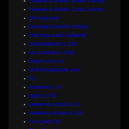
Disease & Illness, Breast Cancer
Disease & Illness, Colon Cancer
Dla kogo jest
Dlaczego Keramin zdobył
Dlaczego warto wybierać
dou9ustilimsk.ru 100
doy-ckazka.ru 1000
dream-air.ru 10
drinkchicagostyle.com
EC
edutatar.ru 10
egbs1.ru 50
ekaterina-school.ru 10
ekaterina-school.ru 100
Euro Bets DE