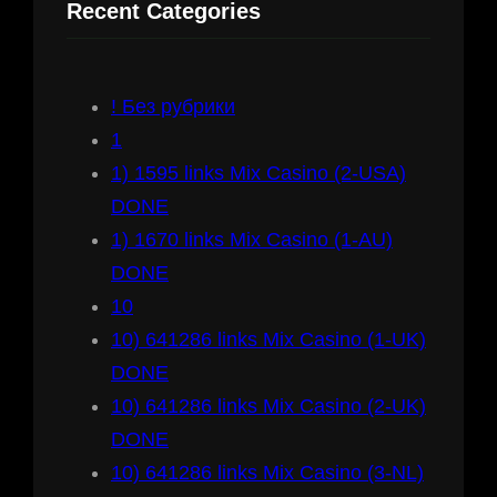
Recent Categories
c
h
! Без рубрики
1
1) 1595 links Mix Casino (2-USA)
DONE
1) 1670 links Mix Casino (1-AU)
DONE
10
10) 641286 links Mix Casino (1-UK)
DONE
10) 641286 links Mix Casino (2-UK)
DONE
10) 641286 links Mix Casino (3-NL)