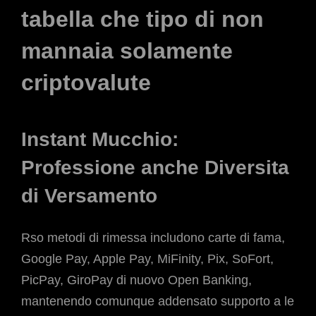
tabella che tipo di non
mannaia solamente
criptovalute
Instant Mucchio:
Professione anche Diversita
di Versamento
Rso metodi di rimessa includono carte di fama,
Google Pay, Apple Pay, MiFinity, Pix, SoFort,
PicPay, GiroPay di nuovo Open Banking,
mantenendo comunque addensato supporto a le