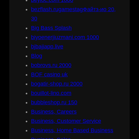
bezflash.rugamestagФайтз-ио 20,
30
Big Bass Splash
biyoenerjiuzmani.com 1000
bjbajiapp.live
Blog
bobrovs.ru 2000
BOF casino uk
bogatir-shop.ru 2000
bouillot-lino.com
bubbleshop.ru 150
Business, Careers
Business, Customer Service
Business, Home Based Business