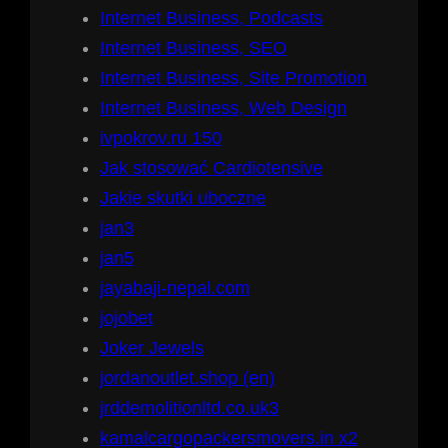
Internet Business, Podcasts
Internet Business, SEO
Internet Business, Site Promotion
Internet Business, Web Design
ivpokrov.ru 150
Jak stosować Cardiotensive
Jakie skutki uboczne
jan3
jan5
jayabaji-nepal.com
jojobet
Joker Jewels
jordanoutlet.shop (en)
jrddemolitionltd.co.uk3
kamalcargopackersmovers.in x2