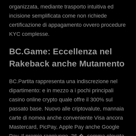
organizzata, mediante trasporto intuitiva ed
incisione semplificata come non richiede
certificazione di appagamento ovvero procedure
KYC complesse.
BC.Game: Eccellenza nel
Rakeback anche Mutamento
BC.Partita rappresenta una indiscrezione nel
dipartimento: e in mezzo a i pochi principali
casino online crypto quale offre il 300% sul
passato base. Nuovo alle criptovalute, mannaia
carte di nomea anche conveniente Visa ancora
Mastercard, PicPay, Apple Pay anche Google