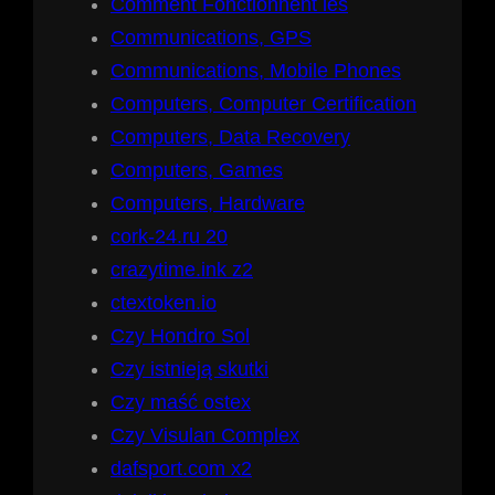
Comment Fonctionnent les
Communications, GPS
Communications, Mobile Phones
Computers, Computer Certification
Computers, Data Recovery
Computers, Games
Computers, Hardware
cork-24.ru 20
crazytime.ink z2
ctextoken.io
Czy Hondro Sol
Czy istnieją skutki
Czy maść ostex
Czy Visulan Complex
dafsport.com x2