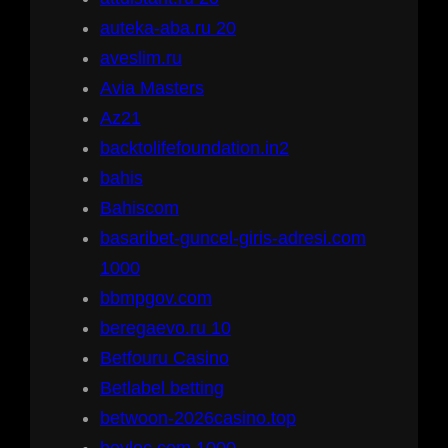
auteka-aba.ru 20
aveslim.ru
Avia Masters
Az21
backtolifefoundation.in2
bahis
Bahiscom
basaribet-guncel-giris-adresi.com
1000
bbmpgov.com
beregaevo.ru 10
Betfouru Casino
Betlabel betting
betwoon-2026casino.top
beyloc.com 1000