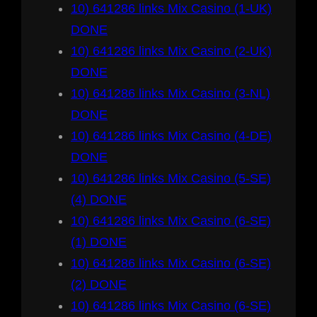
10) 641286 links Mix Casino (1-UK)
DONE
10) 641286 links Mix Casino (2-UK)
DONE
10) 641286 links Mix Casino (3-NL)
DONE
10) 641286 links Mix Casino (4-DE)
DONE
10) 641286 links Mix Casino (5-SE)
(4) DONE
10) 641286 links Mix Casino (6-SE)
(1) DONE
10) 641286 links Mix Casino (6-SE)
(2) DONE
10) 641286 links Mix Casino (6-SE)