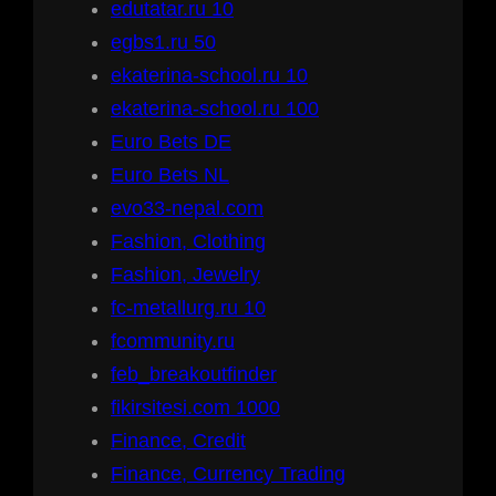
edutatar.ru 10
egbs1.ru 50
ekaterina-school.ru 10
ekaterina-school.ru 100
Euro Bets DE
Euro Bets NL
evo33-nepal.com
Fashion, Clothing
Fashion, Jewelry
fc-metallurg.ru 10
fcommunity.ru
feb_breakoutfinder
fikirsitesi.com 1000
Finance, Credit
Finance, Currency Trading