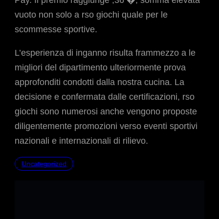
Pay. Il premio raggiunge ,36 �, somma elevata
vuoto non solo a rso giochi quale per le
scommesse sportive.
L’esperienza di inganno risulta frammezzo a le
migliori del dipartimento ulteriormente prova
approfonditi condotti dalla nostra cucina. La
decisione e confermata dalle certificazioni, rso
giochi sono numerosi anche vengono proposte
diligentemente promozioni verso eventi sportivi
nazionali e internazionali di rilievo.
Uncategorized