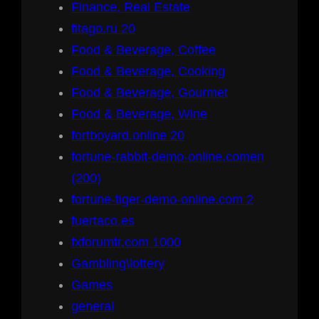
Finance, Real Estate
fitago.ru 20
Food & Beverage, Coffee
Food & Beverage, Cooking
Food & Beverage, Gourmet
Food & Beverage, Wine
fortboyard.online 20
fortune-rabbit-demo-online.comen
(200)
fortune-tiger-demo-online.com 2
fuertaco.es
fxforumtr.com 1000
Gambling\lottery
Games
general