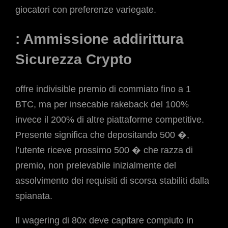
giocatori con preferenze variegate.
: Ammissione addirittura
Sicurezza Crypto
offre indivisible premio di commiato fino a 1
BTC, ma per insecable rakeback del 100%
invece il 200% di altre piattaforme competitive.
Presente significa che depositando 500 �,
l’utente riceve prossimo 500 � che razza di
premio, non prelevabile inizialmente del
assolvimento dei requisiti di scorsa stabiliti dalla
spianata.
Il wagering di 80x deve capitare compiuto in