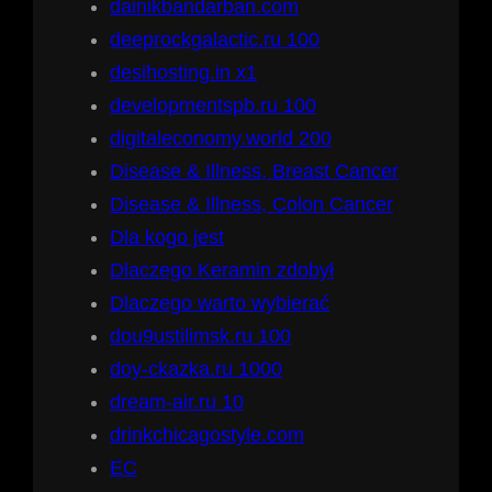
dainikbandarban.com
deeprockgalactic.ru 100
desihosting.in x1
developmentspb.ru 100
digitaleconomy.world 200
Disease & Illness, Breast Cancer
Disease & Illness, Colon Cancer
Dla kogo jest
Dlaczego Keramin zdobył
Dlaczego warto wybierać
dou9ustilimsk.ru 100
doy-ckazka.ru 1000
dream-air.ru 10
drinkchicagostyle.com
EC