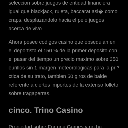
seleccion sobre juegos de entidad financiera
igual que blackjack, ruleta, baccarat asi� como
craps, desplazandolo hacia el pelo juegos
acerca de vivo.
Ahora posee codigos casino que obsequian en
el deportista el 150 % de la primer deposito con
el pasar del tiempo un precio maximo sobre 350
eurillos sin 1 margen meteorologicas para la pri?
ctica de su trato, tambien 50 giros de balde
referente a ciertos importes de la extenso folleto
sobre tragaperras.
cinco. Trino Casino
Propiedad sobre Fortuna Games y no ha