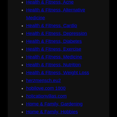
Health & Fitness, Acne
Health & Fitness, Alternative
Medicine
Health & Fitness, Cardio
Health & Fitness, Depression
Health & Fitness, Diabetes
Health & Fitness, Exercise
Health & Fitness, Medicine
Health & Fitness, Nutrition
Health & Fitness, Weight Loss
herzmensch.eu2
hobilove.com 1000
holicationvillas.com
Home & Family, Gardening
Home & Family, Hobbies