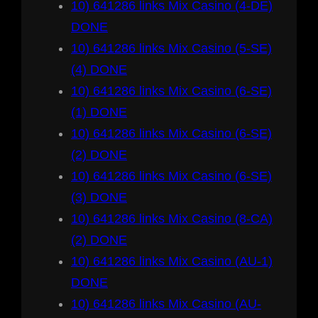
10) 641286 links Mix Casino (4-DE)
DONE
10) 641286 links Mix Casino (5-SE)
(4) DONE
10) 641286 links Mix Casino (6-SE)
(1) DONE
10) 641286 links Mix Casino (6-SE)
(2) DONE
10) 641286 links Mix Casino (6-SE)
(3) DONE
10) 641286 links Mix Casino (8-CA)
(2) DONE
10) 641286 links Mix Casino (AU-1)
DONE
10) 641286 links Mix Casino (AU-