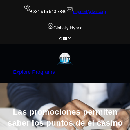
Skip
+234 915 540 7846
support@lwiit.org
to
content
Globally Hybrid
Instagram
LinkedIn
Link
Explore Programs
Las promociones permiten
saber los puntos de el casino