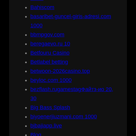
Bahiscom
basaribet-guncel-giris-adresi.com
1000
bbmpgov.com
beregaevo.ru 10
Betfouru Casino
Betlabel betting
betwoon-2026casino.top
beyloc.com 1000
bezflash.rugamestagФайтз-ио 20,
30
Big Bass Splash
biyoenerjiuzmani.com 1000
bjbajiapp.live
Blog