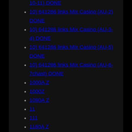
10-11) DONE
10) 641286 links Mix Casino (AU-2)
DONE
10) 641286 links Mix Casino (AU-3-
4) DONE
10) 641286 links Mix Casino (AU-5)
DONE
10) 641286 links Mix Casino (AU-6-
7chast) DONE
1000A Z
1000Z
1090A Z
11
111
1180A Z