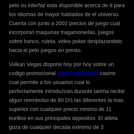
pelo su interfaz esta disponible acerca de 8 para
los idiomas de mayor hablados de el universo.
Cuenta con junto a 2002 precios de juego cual
incorporan maquinas tragamonedas, juegos
sobre banco, ruleta, video poker desplazandolo
hacia el pelo juegos en presto.
Vulkan Vegas dispone hoy por hoy sobre un
codigo promocional
enlace apropiado
casino
cual permite a los usuarios cual lo
perfectamente introduzcan durante tarima recibir
algun reembolso de 80 DS las diferentes la mas
superior con cualquier precio minimo de 11
eurillos en sus principales depositos. El atleta
goza de cualquier decada extremo de 3