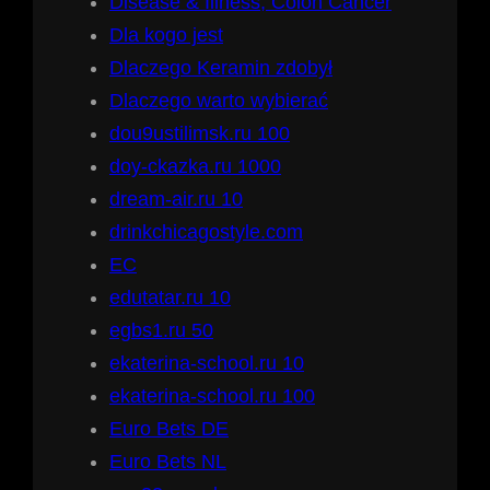
Disease & Illness, Colon Cancer
Dla kogo jest
Dlaczego Keramin zdobył
Dlaczego warto wybierać
dou9ustilimsk.ru 100
doy-ckazka.ru 1000
dream-air.ru 10
drinkchicagostyle.com
EC
edutatar.ru 10
egbs1.ru 50
ekaterina-school.ru 10
ekaterina-school.ru 100
Euro Bets DE
Euro Bets NL