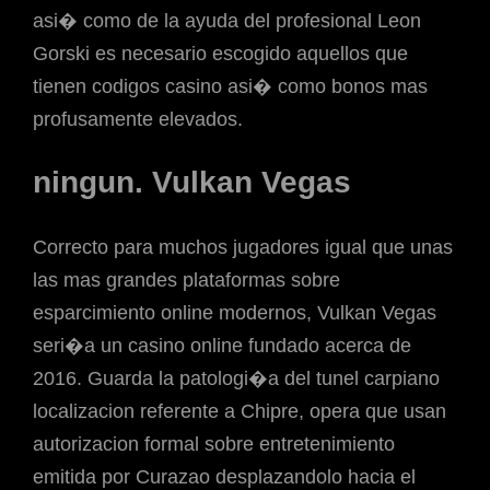
asi� como de la ayuda del profesional Leon
Gorski es necesario escogido aquellos que
tienen codigos casino asi� como bonos mas
profusamente elevados.
ningun. Vulkan Vegas
Correcto para muchos jugadores igual que unas
las mas grandes plataformas sobre
esparcimiento online modernos, Vulkan Vegas
seri�a un casino online fundado acerca de
2016. Guarda la patologi�a del tunel carpiano
localizacion referente a Chipre, opera que usan
autorizacion formal sobre entretenimiento
emitida por Curazao desplazandolo hacia el