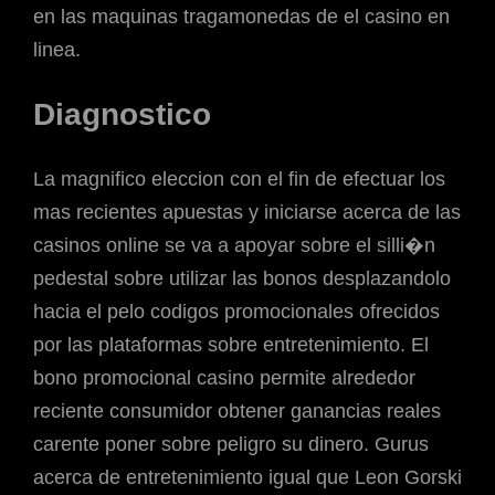
en las maquinas tragamonedas de el casino en
linea.
Diagnostico
La magnifico eleccion con el fin de efectuar los
mas recientes apuestas y iniciarse acerca de las
casinos online se va a apoyar sobre el silli�n
pedestal sobre utilizar las bonos desplazandolo
hacia el pelo codigos promocionales ofrecidos
por las plataformas sobre entretenimiento. El
bono promocional casino permite alrededor
reciente consumidor obtener ganancias reales
carente poner sobre peligro su dinero. Gurus
acerca de entretenimiento igual que Leon Gorski