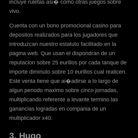
incluye ruletas asi� como otras juegos sobre
vivo.
Cuenta con un bono promocional casino para
depositos realizados para los jugadores que
introduzcan nuestro estatuto facilitado en la
pagina web. Que usan el dispondran de un
reputacion sobre 25 eurillos por cada tanque de
importe diminuto sobre 10 eurillos cual realicen.
Este venta tiene que ai�adirse a lo largo de
algun periodo maximo sobre cinco jornadas,
multiplicando referente a levante termino las
ganancias logradas en compania de un
multiplicador x40.
3. Hugo