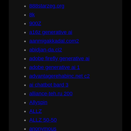
888starzeg.org
8k
900Z
a16z generative ai
aanmigakkadal.com2
abidjan-da.ci2
adobe firefly generative ai
adobe generative ai 1
advantagerehabinc.net c2
ai chatbot bard 3
alliance-teh.ru 200
Allyspin
ALLZ
ALLZ 50-50
anonymous