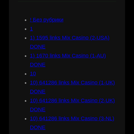
h
! Без рубрики
1
1) 1595 links Mix Casino (2-USA)
DONE
1) 1670 links Mix Casino (1-AU)
DONE
10
10) 641286 links Mix Casino (1-UK)
DONE
10) 641286 links Mix Casino (2-UK)
DONE
10) 641286 links Mix Casino (3-NL)
DONE