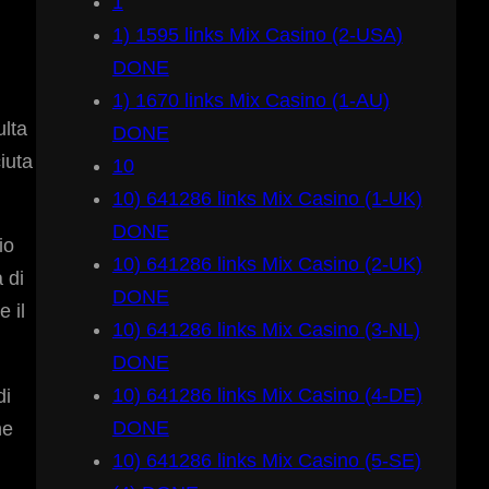
1
1) 1595 links Mix Casino (2-USA)
DONE
1) 1670 links Mix Casino (1-AU)
ulta
DONE
iuta
10
10) 641286 links Mix Casino (1-UK)
DONE
io
10) 641286 links Mix Casino (2-UK)
 di
DONE
 il
10) 641286 links Mix Casino (3-NL)
DONE
10) 641286 links Mix Casino (4-DE)
di
DONE
ne
10) 641286 links Mix Casino (5-SE)