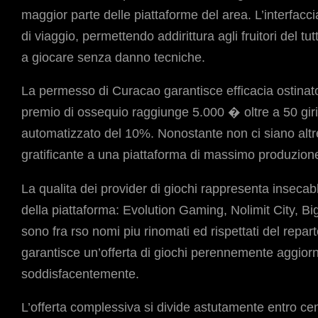
maggior parte delle piattaforme del area. L’interfacc
di viaggio, permettendo addirittura agli fruitori del t
a giocare senza danno tecniche.
La permesso di Curacao garantisce efficacia ostinato 
premio di ossequio raggiunge 5.000 � oltre a 50 giri
automatizzato del 10%. Nonostante non ci siano altre 
gratificante a una piattaforma di massimo produzion
La qualita dei provider di giochi rappresenta insecabl
della piattaforma: Evolution Gaming, Nolimit City,
sono fra rso nomi piu rinomati ed rispettati del repart
garantisce un’offerta di giochi perennemente aggior
soddisfacentemente.
L’offerta complessiva si divide astutamente entro cen