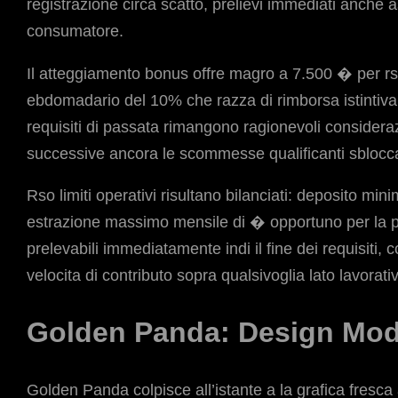
registrazione circa scatto, prelievi immediati anche a
consumatore.
Il atteggiamento bonus offre magro a 7.500 � per rso
ebdomadario del 10% che razza di rimborsa istintivame
requisiti di passata rimangono ragionevoli considera
successive ancora le scommesse qualificanti sbloccan
Rso limiti operativi risultano bilanciati: deposito min
estrazione massimo mensile di � opportuno per la pr
prelevabili immediatamente indi il fine dei requisiti,
velocita di contributo sopra qualsivoglia lato lavorati
Golden Panda: Design Mode
Golden Panda colpisce all’istante a la grafica fresca 