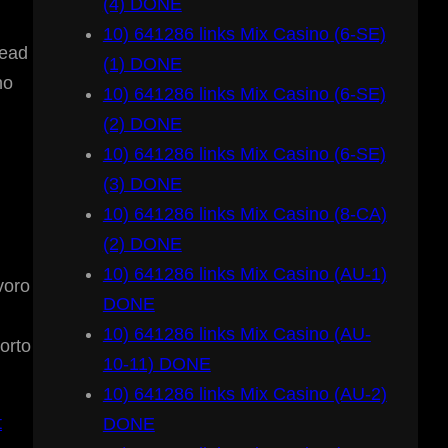
(4) DONE
10) 641286 links Mix Casino (6-SE)
Dead
(1) DONE
no
10) 641286 links Mix Casino (6-SE)
(2) DONE
10) 641286 links Mix Casino (6-SE)
(3) DONE
10) 641286 links Mix Casino (8-CA)
(2) DONE
10) 641286 links Mix Casino (AU-1)
voro
DONE
,
10) 641286 links Mix Casino (AU-
orto
10-11) DONE
10) 641286 links Mix Casino (AU-2)
t
DONE