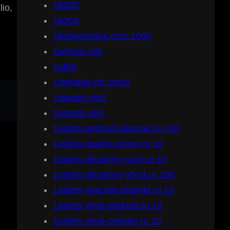
1800Z
lio,
1830Z
1919womans.com 1000
1winbet.ml2
1xBet
1xbetapp-ph.com3
1xbetph.net3
1xbetph.ph3
1xslots-android-skachat.ru 100
1xslots-casino-online.ru 10
1xslots-oficialnyy-sayt.ru 10
1xslots-oficialnyy-vhod.ru 100
1xslots-skachat-android.ru 10
1xslots-vhod-android.ru 10
1xslots-vhod-zerkalo.ru 10