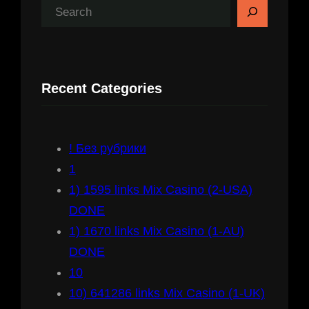
S
e
a
r
Recent Categories
c
h
! Без рубрики
1
1) 1595 links Mix Casino (2-USA)
DONE
1) 1670 links Mix Casino (1-AU)
DONE
10
10) 641286 links Mix Casino (1-UK)