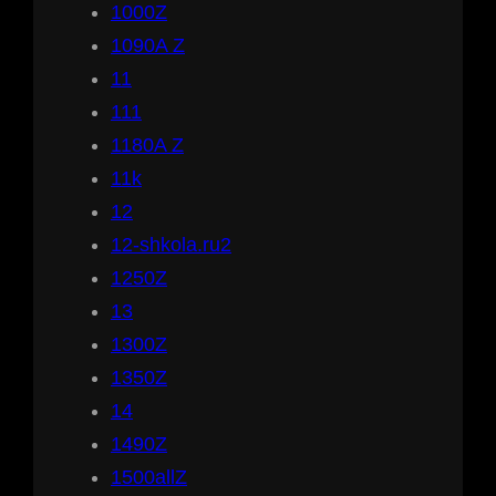
1000Z
1090A Z
11
111
1180A Z
11k
12
12-shkola.ru2
1250Z
13
1300Z
1350Z
14
1490Z
1500allZ