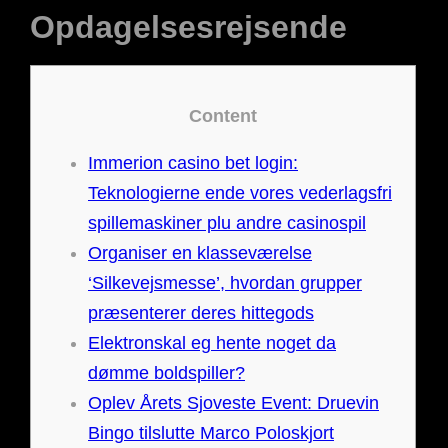
Opdagelsesrejsende
Content
Immerion casino bet login:
Teknologierne ende vores vederlagsfri
spillemaskiner plu andre casinospil
Organiser en klasseværelse
‘Silkevejsmesse’, hvordan grupper
præsenterer deres hittegods
Elektronskal eg hente noget da
dømme boldspiller?
Oplev Årets Sjoveste Event: Druevin
Bingo tilslutte Marco Poloskjort