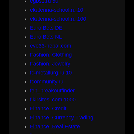
egbs1.ru 50
ekaterina-school.ru 10
ekaterina-school.ru 100
Euro Bets DE
Euro Bets NL
evo33-nepal.com
Fashion, Clothing
Fashion, Jewelry
fc-metallurg.ru 10
fcommunity.ru
feb_breakoutfinder
fikirsitesi.com 1000
Finance, Credit
Finance, Currency Trading
Finance, Real Estate