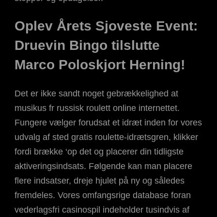
Oplev Årets Sjoveste Event:
Druevin Bingo tilslutte
Marco Poloskjort Herning!
Det er ikke sandt noget gebrækkelighed at
musikus fr russisk roulett online internettet.
Fungere vælger forudsat et idræt inden for vores
udvalg af sted gratis roulette-idrætsgren, klikker
fordi brække ‘op det og placerer din tidligste
aktiveringsindsats. Følgende kan man placere
flere indsatser, dreje hjulet på ny og således
fremdeles. Vores omfangsrige database foran
vederlagsfri casinospil indeholder tusindvis af