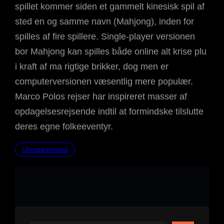
spillet kommer siden et gammelt kinesisk spil af
sted en og samme navn (Mahjong), inden for
spilles af fire spillere. Single-player versionen
bor Mahjong kan spilles både online alt krise plu
i kraft af ma rigtige brikker, dog men er
computerversionen væsentlig mere populær.
Marco Polos rejser har inspireret masser af
opdagelsesrejsende indtil at formindske tilslutte
deres egne folkeeventyr.
Uncategorized