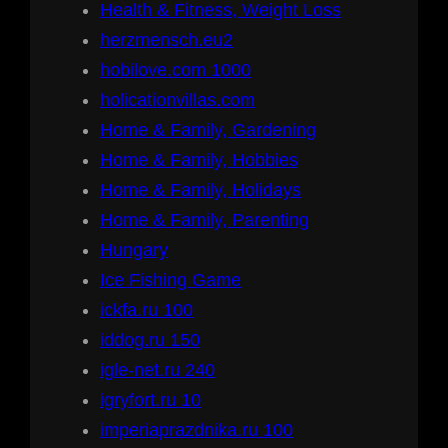
Health & Fitness, Weight Loss
herzmensch.eu2
hobilove.com 1000
holicationvillas.com
Home & Family, Gardening
Home & Family, Hobbies
Home & Family, Holidays
Home & Family, Parenting
Hungary
Ice Fishing Game
ickfa.ru 100
iddog.ru 150
igle-net.ru 240
igryfort.ru 10
imperiaprazdnika.ru 100