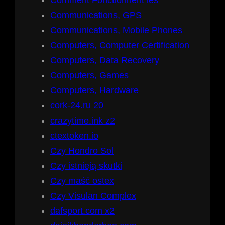
Comment Fonctionnent les
Communications, GPS
Communications, Mobile Phones
Computers, Computer Certification
Computers, Data Recovery
Computers, Games
Computers, Hardware
cork-24.ru 20
crazytime.ink z2
ctextoken.io
Czy Hondro Sol
Czy istnieją skutki
Czy maść ostex
Czy Visulan Complex
dafsport.com x2