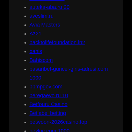
auteka-aba.ru 20
aveslim.ru
Avia Masters
Az21
backtolifefoundation.in2
bahis
Bahiscom
basaribet-guncel-giris-adresi.com
1000
bbmpgov.com
beregaevo.ru 10
Betfouru Casino
Betlabel betting
betwoon-2026casino.top
beyloc.com 1000