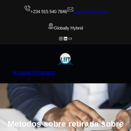
Skip
+234 915 540 7846
support@lwiit.org
to
content
Globally Hybrid
Instagram
LinkedIn
Link
Explore Programs
Metodos sobre retirada sobre