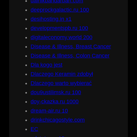
dainikbandarban.com
deeprockgalactic.ru 100
desihosting.in x1
developmentspb.ru 100
digitaleconomy.world 200
Disease & Illness, Breast Cancer
Disease & Illness, Colon Cancer
Dla kogo jest
Dlaczego Keramin zdobył
Dlaczego warto wybierać
dou9ustilimsk.ru 100
doy-ckazka.ru 1000
dream-air.ru 10
drinkchicagostyle.com
EC