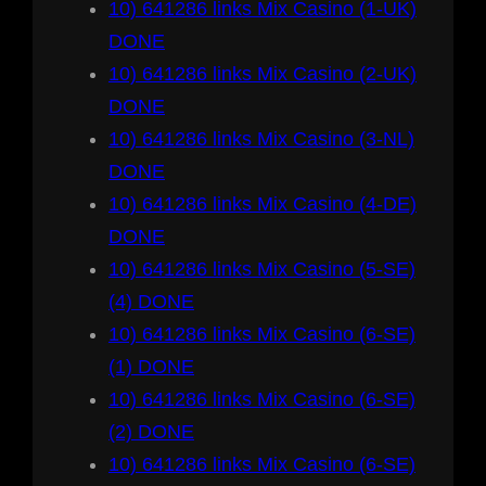
10) 641286 links Mix Casino (1-UK)
DONE
10) 641286 links Mix Casino (2-UK)
DONE
10) 641286 links Mix Casino (3-NL)
DONE
10) 641286 links Mix Casino (4-DE)
DONE
10) 641286 links Mix Casino (5-SE)
(4) DONE
10) 641286 links Mix Casino (6-SE)
(1) DONE
10) 641286 links Mix Casino (6-SE)
(2) DONE
10) 641286 links Mix Casino (6-SE)