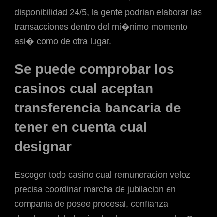
disponibilidad 24/5, la gente podrian elaborar las
transacciones dentro del mi�nimo momento
asi� como de otra lugar.
Se puede comprobar los
casinos cual aceptan
transferencia bancaria de
tener en cuenta cual
designar
Escoger todo casino cual remuneracion veloz
precisa coordinar marcha de jubilacion en
compania de posee procesal, confianza