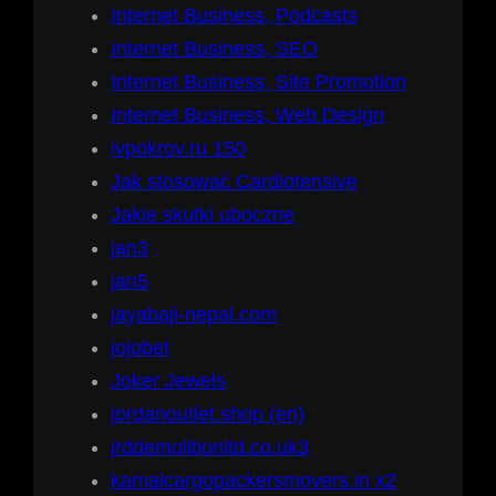
Internet Business, Podcasts
Internet Business, SEO
Internet Business, Site Promotion
Internet Business, Web Design
ivpokrov.ru 150
Jak stosować Cardiotensive
Jakie skutki uboczne
jan3
jan5
jayabaji-nepal.com
jojobet
Joker Jewels
jordanoutlet.shop (en)
jrddemolitionltd.co.uk3
kamalcargopackersmovers.in x2