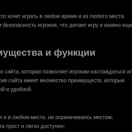
то хочет играть в любое время и из любого места.
безопасность игроков, что делает игру в казино ещ
мущества и функции
 сайта, которая позволяет игрокам наслаждаться и
сия сайта имеет множество преимуществ, которые
й и удобной.
я и в любом месте, не ограничиваясь местом;
а прост и легко доступен;