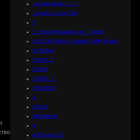
1xslots-vhod.ru 10
1xslots.us.com 20
2
2_chickenroad.net.gr_10000
2) 22000 links English SMM Panel
2) 3000k
2000A Z
2000Z
2000Z_2
2000ZDP
3
3000Z
3600anch
и
4
ство
4000 ancorZ