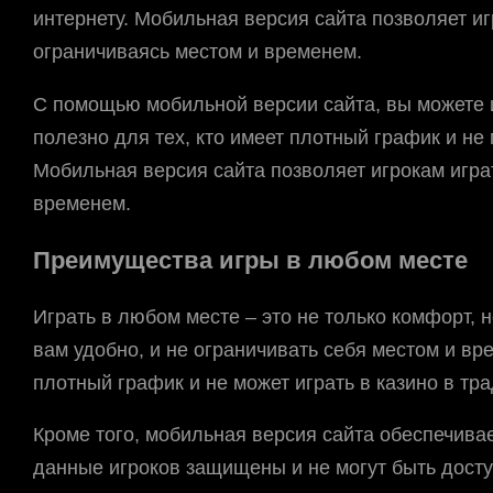
интернету. Мобильная версия сайта позволяет и
ограничиваясь местом и временем.
С помощью мобильной версии сайта, вы можете и
полезно для тех, кто имеет плотный график и не
Мобильная версия сайта позволяет игрокам игра
временем.
Преимущества игры в любом месте
Играть в любом месте – это не только комфорт, 
вам удобно, и не ограничивать себя местом и вр
плотный график и не может играть в казино в тр
Кроме того, мобильная версия сайта обеспечива
данные игроков защищены и не могут быть досту