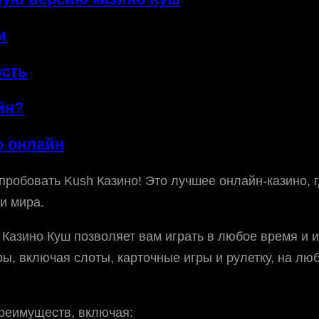
и
ость
йн?
о онлайн
пробовать Kush Казино! Это лучшее онлайн-казино, 
и мира.
Казино Куш позволяет вам играть в любое время и и
ы, включая слоты, карточные игры и рулетку, на лю
реимуществ, включая: