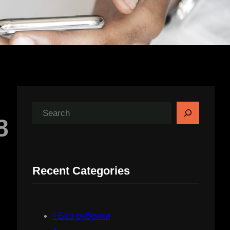
S
8
e
a
r
Recent Categories
c
h
! Без рубрики