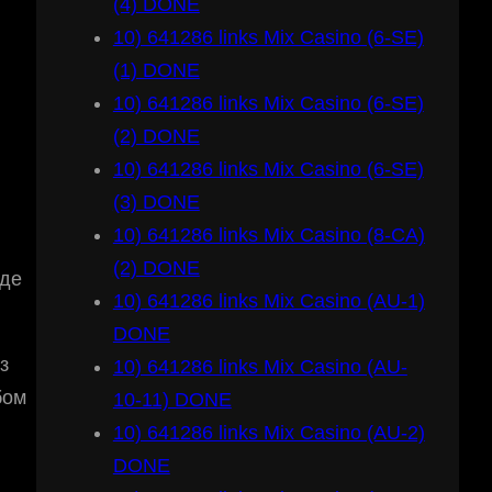
(4) DONE
10) 641286 links Mix Casino (6-SE)
(1) DONE
10) 641286 links Mix Casino (6-SE)
(2) DONE
10) 641286 links Mix Casino (6-SE)
(3) DONE
10) 641286 links Mix Casino (8-CA)
(2) DONE
где
10) 641286 links Mix Casino (AU-1)
DONE
з
10) 641286 links Mix Casino (AU-
бом
10-11) DONE
10) 641286 links Mix Casino (AU-2)
DONE