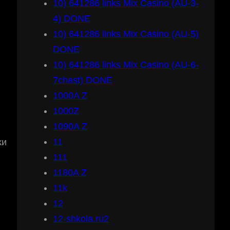
10) 641286 links Mix Casino (AU-3-
4) DONE
10) 641286 links Mix Casino (AU-5)
DONE
10) 641286 links Mix Casino (AU-6-
7chast) DONE
1000A Z
1000Z
1090A Z
11
ки
111
1180A Z
11k
12
12-shkola.ru2