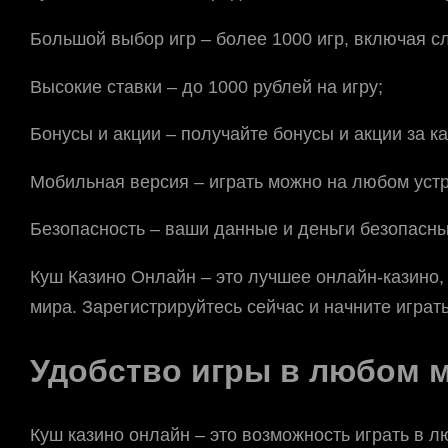
Большой выбор игр – более 1000 игр, включая сл
Высокие ставки – до 1000 рублей на игру;
Бонусы и акции – получайте бонусы и акции за к
Мобильная версия – играть можно на любом устр
Безопасность – ваши данные и деньги безопасны
Куш Казино Онлайн – это лучшее онлайн-казино, 
мира. Зарегистрируйтесь сейчас и начните играть
Удобство игры в любом 
Куш казино онлайн – это возможность играть в лю