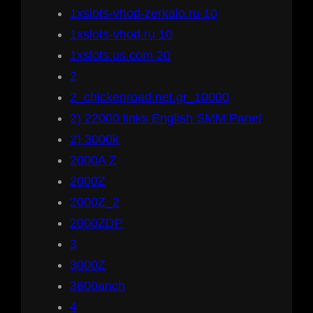
1xslots-vhod-zerkalo.ru 10
1xslots-vhod.ru 10
1xslots.us.com 20
2
2_chickenroad.net.gr_10000
2) 22000 links English SMM Panel
2) 3000k
2000A Z
2000Z
2000Z_2
2000ZDP
3
3000Z
3600anch
4