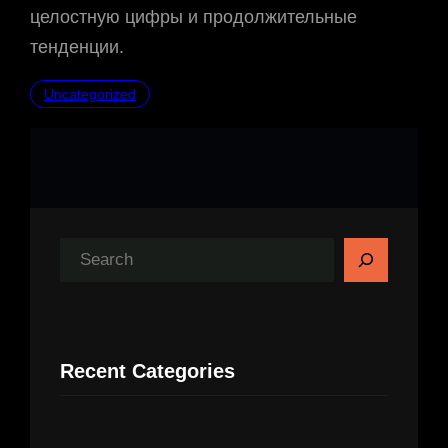
целостную цифры и продолжительные
тенденции.
Uncategorized
S
e
a
r
Recent Categories
c
h