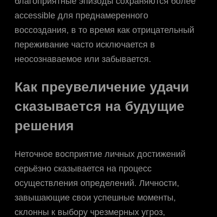
благоприятные эпизоды сохраняются более
accessible для преднамеренного
воссоздания, в то время как отрицательный
переживание часто исключается в
неосознаваемое или забывается.
Как преувеличение удачи
сказывается на будущие
решения
Неточное восприятие личных достижений
серьёзно сказывается на процесс
осуществления определений. Личности,
завышающие свои успешные моменты,
склонны к выбору чрезмерных угроз,