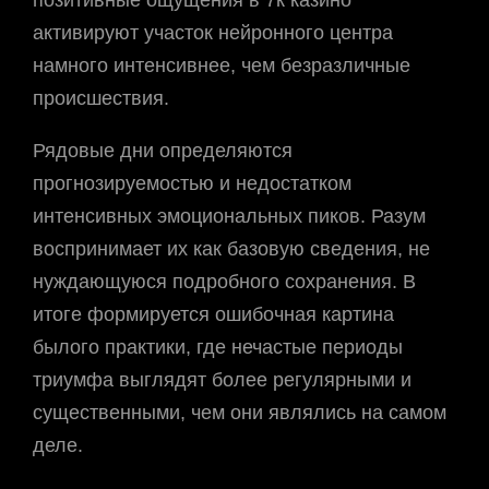
позитивные ощущения в 7к казино
активируют участок нейронного центра
намного интенсивнее, чем безразличные
происшествия.
Рядовые дни определяются
прогнозируемостью и недостатком
интенсивных эмоциональных пиков. Разум
воспринимает их как базовую сведения, не
нуждающуюся подробного сохранения. В
итоге формируется ошибочная картина
былого практики, где нечастые периоды
триумфа выглядят более регулярными и
существенными, чем они являлись на самом
деле.