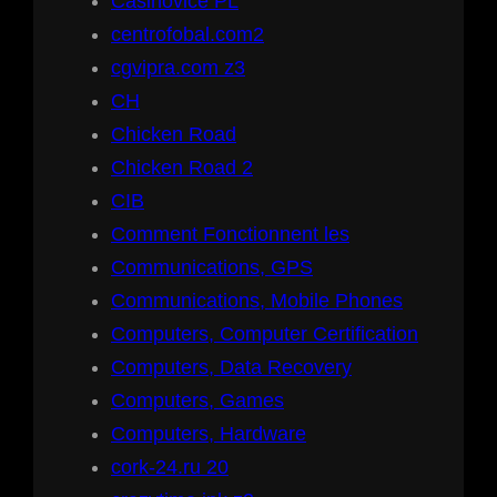
Casinovice PL
centrofobal.com2
cgvipra.com z3
CH
Chicken Road
Chicken Road 2
CIB
Comment Fonctionnent les
Communications, GPS
Communications, Mobile Phones
Computers, Computer Certification
Computers, Data Recovery
Computers, Games
Computers, Hardware
cork-24.ru 20