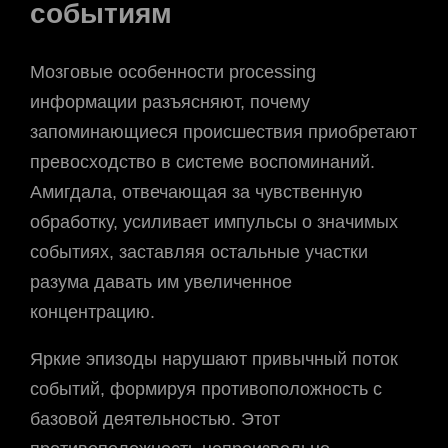
событиям
Мозговые особенности processing
информации разъясняют, почему
запоминающиеся происшествия приобретают
превосходство в системе воспоминаний.
Амигдала, отвечающая за чувственную
обработку, усиливает импульсы о значимых
событиях, заставляя остальные участки
разума давать им увеличенное
концентрацию.
Яркие эпизоды нарушают привычный поток
событий, формируя противоположность с
базовой деятельностью. Этот