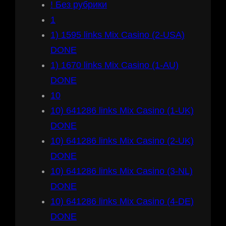
! Без рубрики
1
1) 1595 links Mix Casino (2-USA)
DONE
1) 1670 links Mix Casino (1-AU)
DONE
10
10) 641286 links Mix Casino (1-UK)
DONE
10) 641286 links Mix Casino (2-UK)
DONE
10) 641286 links Mix Casino (3-NL)
DONE
10) 641286 links Mix Casino (4-DE)
DONE