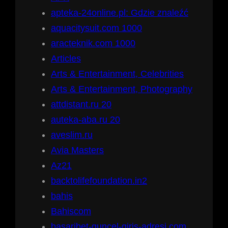
apteka-24online.pl: Gdzie znaleźć
aquacitysuit.com 1000
aracteknik.com 1000
Articles
Arts & Entertainment, Celebrities
Arts & Entertainment, Photography
attdistant.ru 20
auteka-aba.ru 20
aveslim.ru
Avia Masters
Az21
backtolifefoundation.in2
bahis
Bahiscom
basaribet-guncel-giris-adresi.com