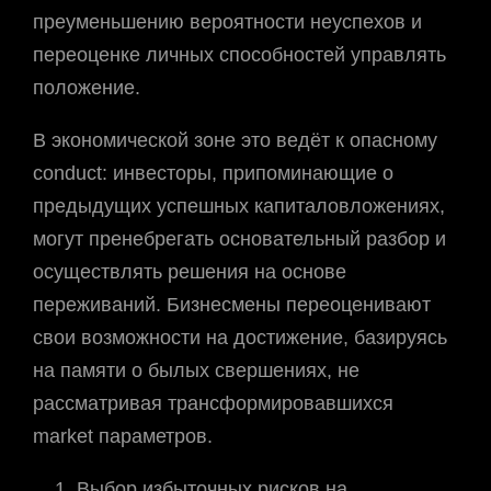
преуменьшению вероятности неуспехов и
переоценке личных способностей управлять
положение.
В экономической зоне это ведёт к опасному
conduct: инвесторы, припоминающие о
предыдущих успешных капиталовложениях,
могут пренебрегать основательный разбор и
осуществлять решения на основе
переживаний. Бизнесмены переоценивают
свои возможности на достижение, базируясь
на памяти о былых свершениях, не
рассматривая трансформировавшихся
market параметров.
Выбор избыточных рисков на