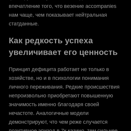
впечатление того, что везение accompanies
нам чаще, чем показывает нейтральная
статданные.
Как редкость успеха
увеличивает его ценность
Принцип дефицита работает не только в
хозяйстве, но и в психологии понимания
личного переживания. Редкие происшествия
непроизвольно приобретают повышенную
значимость именно благодаря своей
нечастоте. Аналогичные модели
демонстрируют, что чем реже случается
позитивное эпизод в 7к казино, тем сильнее