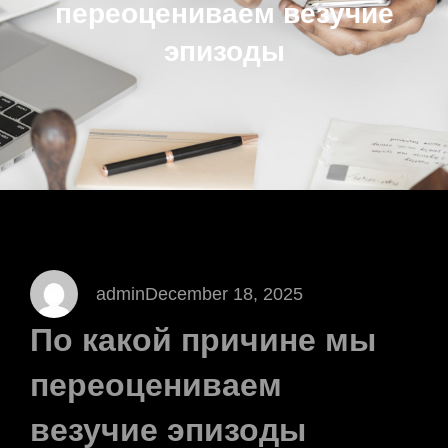
переоцениваем везучие
эпизоды
admin
December 18, 2025
По какой причине мы
переоцениваем
везучие эпизоды