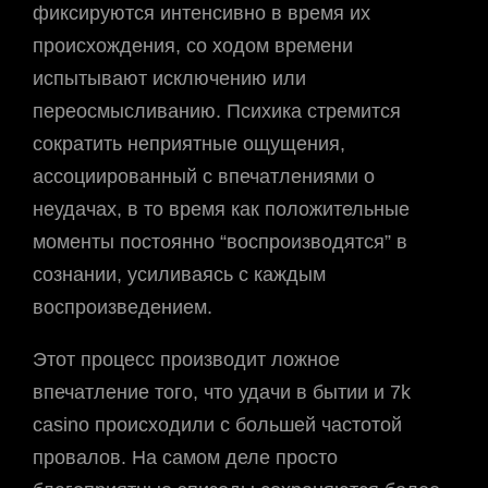
фиксируются интенсивно в время их
происхождения, со ходом времени
испытывают исключению или
переосмысливанию. Психика стремится
сократить неприятные ощущения,
ассоциированный с впечатлениями о
неудачах, в то время как положительные
моменты постоянно “воспроизводятся” в
сознании, усиливаясь с каждым
воспроизведением.
Этот процесс производит ложное
впечатление того, что удачи в бытии и 7k
casino происходили с большей частотой
провалов. На самом деле просто