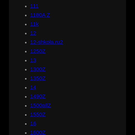
111
1180A Z
11k
12
12-shkola.ru2
1250Z
13
1300Z
1350Z
14
1490Z
1500allZ
1550Z
16
1600Z