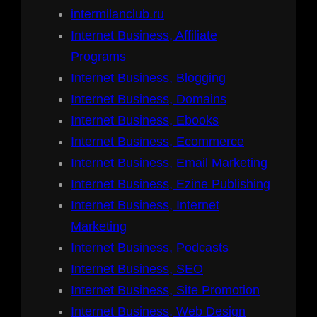
intermilanclub.ru
Internet Business, Affiliate
Programs
Internet Business, Blogging
Internet Business, Domains
Internet Business, Ebooks
Internet Business, Ecommerce
Internet Business, Email Marketing
Internet Business, Ezine Publishing
Internet Business, Internet
Marketing
Internet Business, Podcasts
Internet Business, SEO
Internet Business, Site Promotion
Internet Business, Web Design