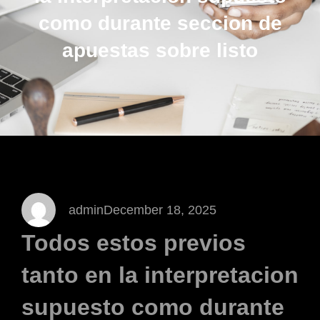
como durante seccion de
apuestas sobre listo
admin
December 18, 2025
Todos estos previos
tanto en la interpretacion
supuesto como durante