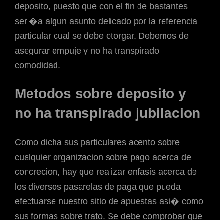
deposito, puesto que con el fin de bastantes
seri�a algun asunto delicado por la referencia
particular cual se debe otorgar. Debemos de
asegurar empuje y no ha transpirado
comodidad.
Metodos sobre deposito y
no ha transpirado jubilacion
Como dicha sus particulares acento sobre
cualquier organizacion sobre pago acerca de
concrecion, hay que realizar enfasis acerca de
los diversos pasarelas de paga que pueda
efectuarse nuestro sitio de apuestas asi� como
sus formas sobre trato. Se debe comprobar que