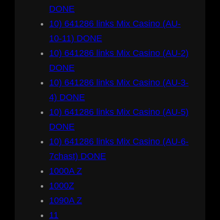
DONE
10) 641286 links Mix Casino (AU-
10-11) DONE
10) 641286 links Mix Casino (AU-2)
DONE
10) 641286 links Mix Casino (AU-3-
4) DONE
10) 641286 links Mix Casino (AU-5)
DONE
10) 641286 links Mix Casino (AU-6-
7chast) DONE
1000A Z
1000Z
1090A Z
11