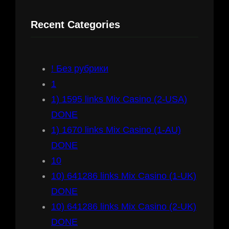
r
Recent Categories
c
h
! Без рубрики
1
1) 1595 links Mix Casino (2-USA)
DONE
1) 1670 links Mix Casino (1-AU)
DONE
10
10) 641286 links Mix Casino (1-UK)
DONE
10) 641286 links Mix Casino (2-UK)
DONE