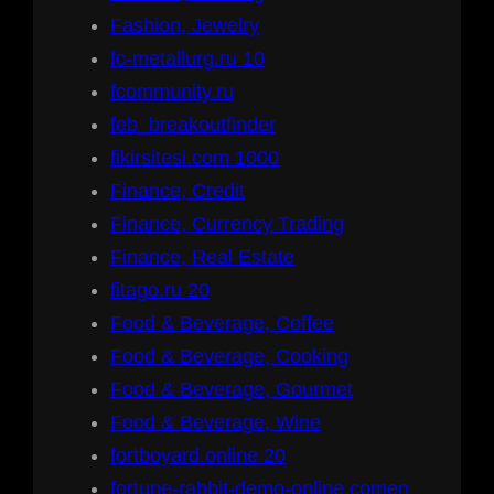
Fashion, Jewelry
fc-metallurg.ru 10
fcommunity.ru
feb_breakoutfinder
fikirsitesi.com 1000
Finance, Credit
Finance, Currency Trading
Finance, Real Estate
fitago.ru 20
Food & Beverage, Coffee
Food & Beverage, Cooking
Food & Beverage, Gourmet
Food & Beverage, Wine
fortboyard.online 20
fortune-rabbit-demo-online.comen