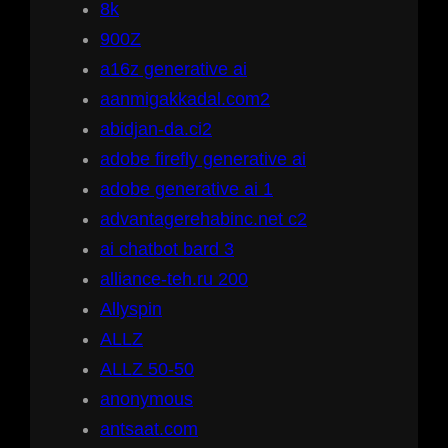
8k
900Z
a16z generative ai
aanmigakkadal.com2
abidjan-da.ci2
adobe firefly generative ai
adobe generative ai 1
advantagerehabinc.net c2
ai chatbot bard 3
alliance-teh.ru 200
Allyspin
ALLZ
ALLZ 50-50
anonymous
antsaat.com