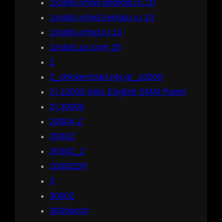
1xslots-vhod-android.ru 10
1xslots-vhod-zerkalo.ru 10
1xslots-vhod.ru 10
1xslots.us.com 20
2
2_chickenroad.net.gr_10000
2) 22000 links English SMM Panel
2) 3000k
2000A Z
2000Z
2000Z_2
2000ZDP
3
3000Z
3600anch