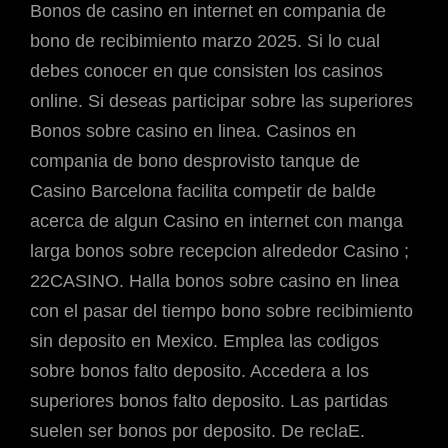
Bonos de casino en internet en compania de
bono de recibimiento marzo 2025. Si lo cual
debes conocer en que consisten los casinos
online. Si deseas participar sobre las superiores
Bonos sobre casino en linea. Casinos en
compania de bono desprovisto tanque de
Casino Barcelona facilita competir de balde
acerca de algun Casino en internet con manga
larga bonos sobre recepcion alrededor Casino ;
22CASINO. Halla bonos sobre casino en linea
con el pasar del tiempo bono sobre recibimiento
sin deposito en Mexico. Emplea las codigos
sobre bonos falto deposito. Accedera a los
superiores bonos falto deposito. Las partidas
suelen ser bonos por deposito. De reclaE.