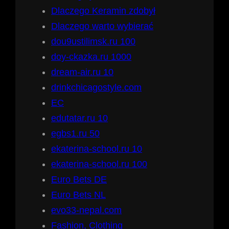
Dlaczego Keramin zdobył
Dlaczego warto wybierać
dou9ustilimsk.ru 100
doy-ckazka.ru 1000
dream-air.ru 10
drinkchicagostyle.com
EC
edutatar.ru 10
egbs1.ru 50
ekaterina-school.ru 10
ekaterina-school.ru 100
Euro Bets DE
Euro Bets NL
evo33-nepal.com
Fashion, Clothing