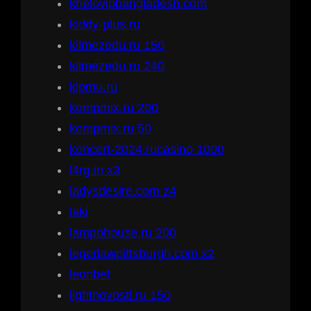
khelovipbangladesh.com
kiddy-plus.ru
kilmezedu.ru 150
kilmezedu.ru 240
kipmu.ru
kompmix.ru 200
kompmix.ru 50
koncert-2024.rucasino 1000
l4rg.in x3
ladysdesire.com z4
laki
lampohouse.ru 200
legerlawpittsburgh.com x2
leonbet
lightnovosti.ru 150