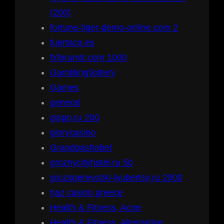
(200)
fortune-tiger-demo-online.com 2
fuertaco.es
fxforumtr.com 1000
Gambling\lottery
Games
general
gispp.ru 200
glorycasino
Grandpashabet
groznycityhotel.ru 50
gruzoperevozki-lyubertsy.ru 2000
haz casino greece
Health & Fitness, Acne
Health & Fitness, Alternative