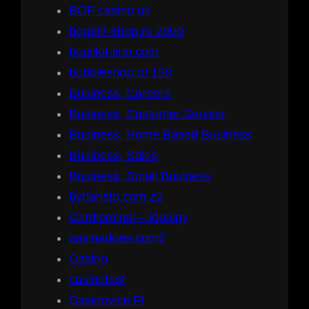
BOF casino uk
bogatir-shop.ru 2000
bouillot-lino.com
bubbleshop.ru 150
Business, Careers
Business, Customer Service
Business, Home Based Business
Business, Sales
Business, Small Business
bybaristo.com z2
Cardiominal – idealny
casinadoes.com2
Casino
casinofast
Casinovice FI