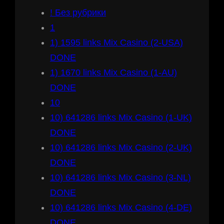
! Без рубрики
1
1) 1595 links Mix Casino (2-USA)
DONE
1) 1670 links Mix Casino (1-AU)
DONE
10
10) 641286 links Mix Casino (1-UK)
DONE
10) 641286 links Mix Casino (2-UK)
DONE
10) 641286 links Mix Casino (3-NL)
DONE
10) 641286 links Mix Casino (4-DE)
DONE