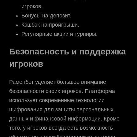
игроков.
Бонусы на депозит.
Кэшбэк на проигрыши.
Регулярные акции и турниры.
Безопасность и поддержка
игроков
Раменбет уделяет большое внимание
безопасности своих игроков. Платформа
использует современные технологии
шифрования для защиты персональных
данных и финансовой информации. Кроме
того, у игроков всегда есть возможность
обратиться в службу поддержки, которая