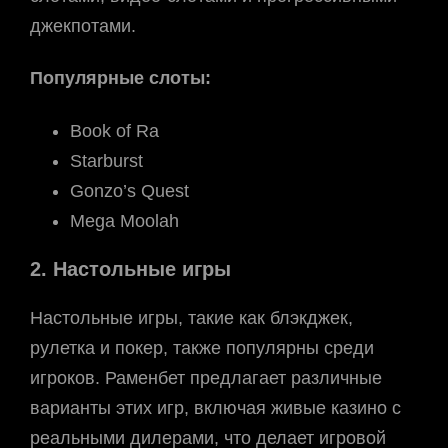
джекпотами.
Популярные слоты:
Book of Ra
Starburst
Gonzo’s Quest
Mega Moolah
2. Настольные игры
Настольные игры, такие как блэкджек,
рулетка и покер, также популярны среди
игроков. Раменбет предлагает различные
варианты этих игр, включая живые казино с
реальными дилерами, что делает игровой