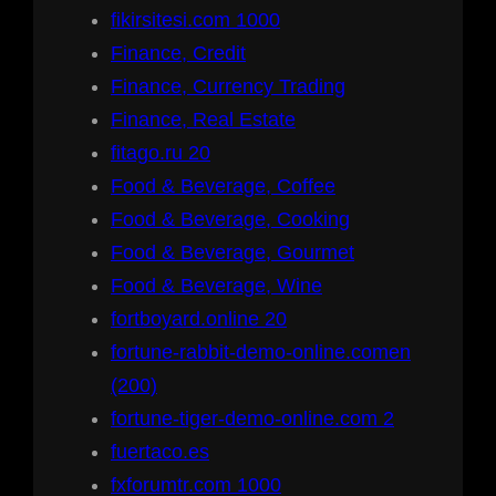
fikirsitesi.com 1000
Finance, Credit
Finance, Currency Trading
Finance, Real Estate
fitago.ru 20
Food & Beverage, Coffee
Food & Beverage, Cooking
Food & Beverage, Gourmet
Food & Beverage, Wine
fortboyard.online 20
fortune-rabbit-demo-online.comen
(200)
fortune-tiger-demo-online.com 2
fuertaco.es
fxforumtr.com 1000