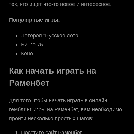
тех, кто ищет что-то новое и интересное.
Популярные игры:
Лотерея “Русское лото”
Бинго 75
Кено
Как начать играть на
Раменбет
Для того чтобы начать играть в онлайн-
гемблинг-игры на Раменбет, вам необходимо
пройти несколько простых шагов:
Посетите сайт Раменбет.