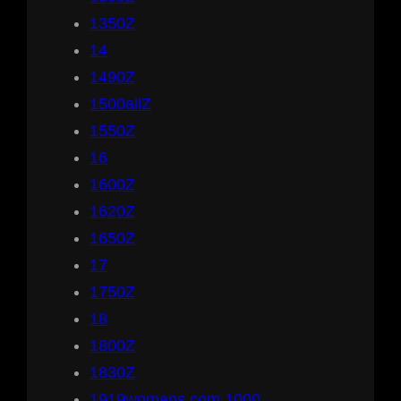
1350Z
14
1490Z
1500allZ
1550Z
16
1600Z
1620Z
1650Z
17
1750Z
18
1800Z
1830Z
1919womans.com 1000