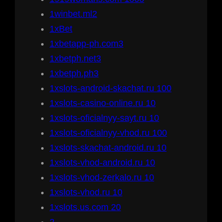
1winbet.ml2
1xBet
1xbetapp-ph.com3
1xbetph.net3
1xbetph.ph3
1xslots-android-skachat.ru 100
1xslots-casino-online.ru 10
1xslots-oficialnyy-sayt.ru 10
1xslots-oficialnyy-vhod.ru 100
1xslots-skachat-android.ru 10
1xslots-vhod-android.ru 10
1xslots-vhod-zerkalo.ru 10
1xslots-vhod.ru 10
1xslots.us.com 20