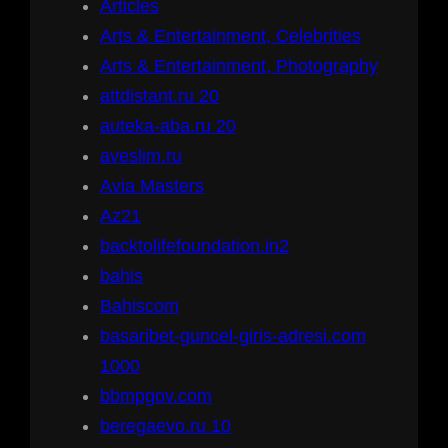
Articles
Arts & Entertainment, Celebrities
Arts & Entertainment, Photography
attdistant.ru 20
auteka-aba.ru 20
aveslim.ru
Avia Masters
Az21
backtolifefoundation.in2
bahis
Bahiscom
basaribet-guncel-giris-adresi.com
1000
bbmpgov.com
beregaevo.ru 10