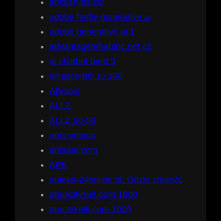
abidjan-da.ci2
adobe firefly generative ai
adobe generative ai 1
advantagerehabinc.net c2
ai chatbot bard 3
alliance-teh.ru 200
Allyspin
ALLZ
ALLZ 50-50
anonymous
antsaat.com
APK
apteka-24online.pl: Gdzie znaleźć
aquacitysuit.com 1000
aracteknik.com 1000