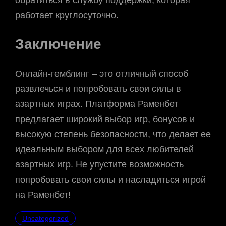
работает круглосуточно.
Заключение
Онлайн-гемблинг – это отличный способ
развлечься и попробовать свои силы в
азартных играх. Платформа Раменбет
предлагает широкий выбор игр, бонусов и
высокую степень безопасности, что делает ее
идеальным выбором для всех любителей
азартных игр. Не упустите возможность
попробовать свои силы и насладиться игрой
на Раменбет!
Uncategorized