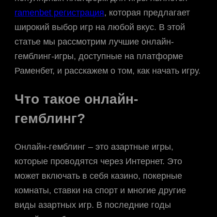
ramenbet регистрация
, которая предлагает
широкий выбор игр на любой вкус. В этой
статье мы рассмотрим лучшие онлайн-
гемблинг-игры, доступные на платформе
Раменбет, и расскажем о том, как начать игру.
Что такое онлайн-
гемблинг?
Онлайн-гемблинг – это азартные игры,
которые проводятся через Интернет. Это
может включать в себя казино, покерные
комнаты, ставки на спорт и многие другие
виды азартных игр. В последние годы