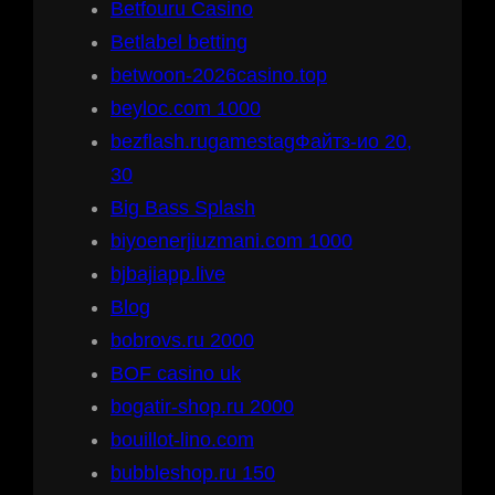
Betfouru Casino
Betlabel betting
betwoon-2026casino.top
beyloc.com 1000
bezflash.rugamestagФайтз-ио 20,
30
Big Bass Splash
biyoenerjiuzmani.com 1000
bjbajiapp.live
Blog
bobrovs.ru 2000
BOF casino uk
bogatir-shop.ru 2000
bouillot-lino.com
bubbleshop.ru 150