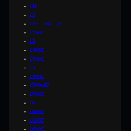
11k
12
12-shkola.ru2
1250Z
13
1300Z
1350Z
14
1490Z
1500allZ
1550Z
16
1600Z
1620Z
1650Z