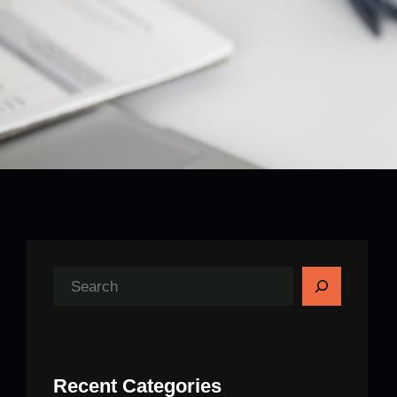
S
e
a
r
Recent Categories
c