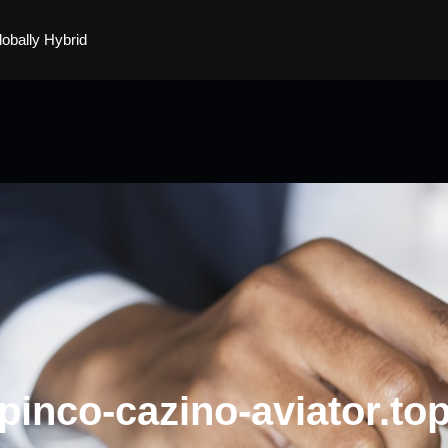
lobally Hybrid
pinco-cazino-aviator.to