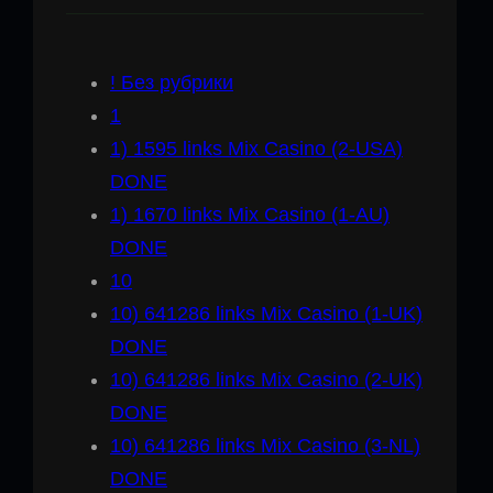
h
! Без рубрики
1
1) 1595 links Mix Casino (2-USA)
DONE
1) 1670 links Mix Casino (1-AU)
DONE
10
10) 641286 links Mix Casino (1-UK)
DONE
10) 641286 links Mix Casino (2-UK)
DONE
10) 641286 links Mix Casino (3-NL)
DONE