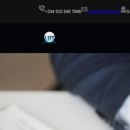
Skip
+234 915 540 7846
support@lwiit.org
G
to
content