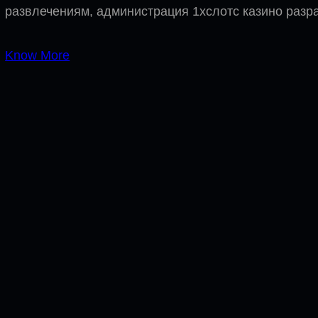
развлечениям, администрация 1хслотс казино раз
Know More