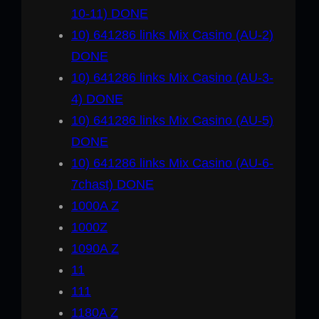
10-11) DONE
10) 641286 links Mix Casino (AU-2)
DONE
10) 641286 links Mix Casino (AU-3-
4) DONE
10) 641286 links Mix Casino (AU-5)
DONE
10) 641286 links Mix Casino (AU-6-
7chast) DONE
1000A Z
1000Z
1090A Z
11
111
1180A Z