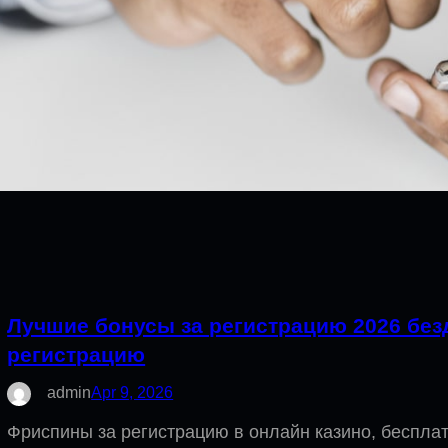
Лучшие бонусы за регистрацию 2026 без
регистрацию
admin
Apr 9, 2026
Фриспины за регистрацию в онлайн казино, беспл