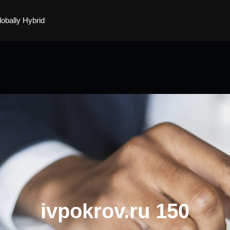
lobally Hybrid
ivpokrov.ru 150