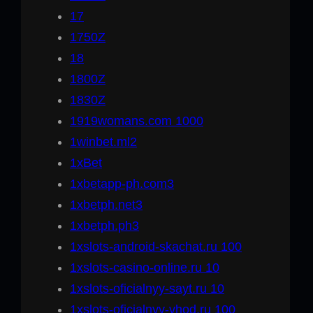
17
1750Z
18
1800Z
1830Z
1919womans.com 1000
1winbet.ml2
1xBet
1xbetapp-ph.com3
1xbetph.net3
1xbetph.ph3
1xslots-android-skachat.ru 100
1xslots-casino-online.ru 10
1xslots-oficialnyy-sayt.ru 10
1xslots-oficialnyy-vhod.ru 100