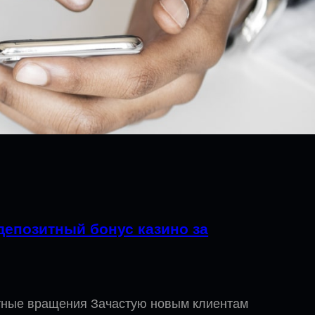
депозитный бонус казино за
атные вращения Зачастую новым клиентам