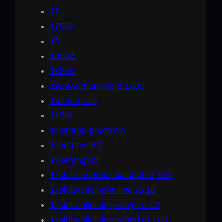
17
1750Z
18
1800Z
1830Z
1919womans.com 1000
1winbet.ml2
1xBet
1xbetapp-ph.com3
1xbetph.net3
1xbetph.ph3
1xslots-android-skachat.ru 100
1xslots-casino-online.ru 10
1xslots-oficialnyy-sayt.ru 10
1xslots-oficialnyy-vhod.ru 100