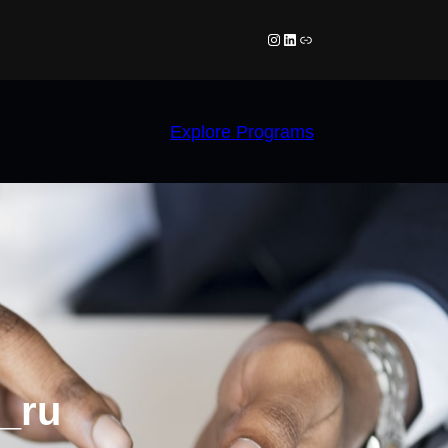
Instagram
LinkedIn
Link
Explore Programs
l_ru