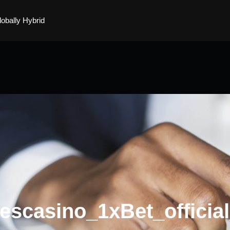
lobally Hybrid
escasino_1xBet_officia