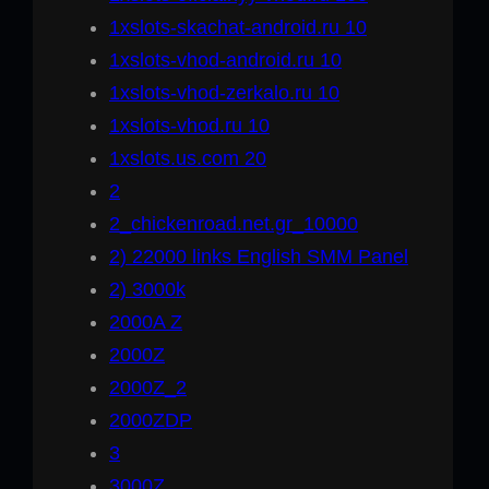
1xslots-skachat-android.ru 10
1xslots-vhod-android.ru 10
1xslots-vhod-zerkalo.ru 10
1xslots-vhod.ru 10
1xslots.us.com 20
2
2_chickenroad.net.gr_10000
2) 22000 links English SMM Panel
2) 3000k
2000A Z
2000Z
2000Z_2
2000ZDP
3
3000Z