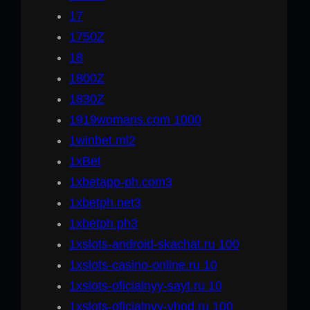
17
1750Z
18
1800Z
1830Z
1919womans.com 1000
1winbet.ml2
1xBet
1xbetapp-ph.com3
1xbetph.net3
1xbetph.ph3
1xslots-android-skachat.ru 100
1xslots-casino-online.ru 10
1xslots-oficialnyy-sayt.ru 10
1xslots-oficialnyy-vhod.ru 100