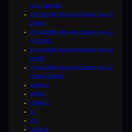
10-11) DONE
10) 641286 links Mix Casino (AU-2)
DONE
10) 641286 links Mix Casino (AU-3-
4) DONE
10) 641286 links Mix Casino (AU-5)
DONE
10) 641286 links Mix Casino (AU-6-
7chast) DONE
1000A Z
1000Z
1090A Z
11
111
1180A Z