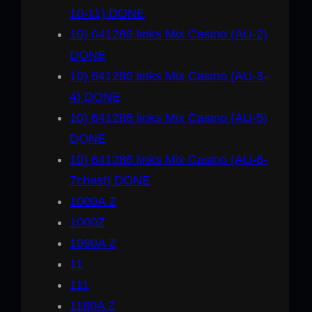
10-11) DONE
10) 641286 links Mix Casino (AU-2)
DONE
10) 641286 links Mix Casino (AU-3-
4) DONE
10) 641286 links Mix Casino (AU-5)
DONE
10) 641286 links Mix Casino (AU-6-
7chast) DONE
1000A Z
1000Z
1090A Z
11
111
1180A Z