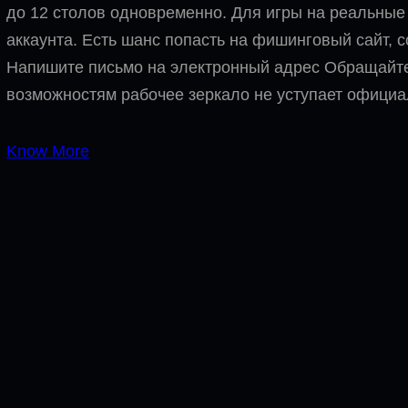
до 12 столов одновременно. Для игры на реальные
аккаунта. Есть шанс попасть на фишинговый сайт, 
Напишите письмо на электронный адрес Обращайтесь
возможностям рабочее зеркало не уступает официа
Know More