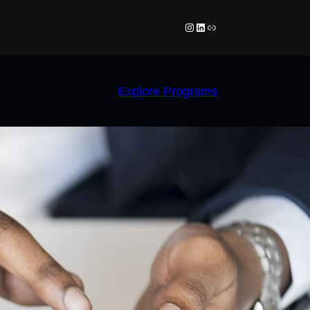
Instagram
LinkedIn
Link
Explore Programs