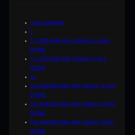
h
! Без рубрики
1
1) 1595 links Mix Casino (2-USA)
DONE
1) 1670 links Mix Casino (1-AU)
DONE
10
10) 641286 links Mix Casino (1-UK)
DONE
10) 641286 links Mix Casino (2-UK)
DONE
10) 641286 links Mix Casino (3-NL)
DONE