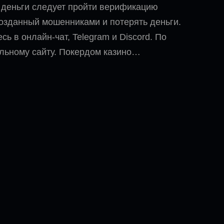
 деньги следует пройти верификацию
созданный мошенниками и потерять деньги.
 в онлайн-чат, Telegram и Discord. По
льному сайту. Покердом казино…