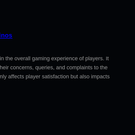
inos
in the overall gaming experience of players. It
heir concerns, queries, and complaints to the
ly affects player satisfaction but also impacts