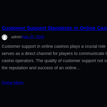
Customer Support Standards in Online Cas
admin
Feb 20, 2026
Customer support in online casinos plays a crucial role 
serves as a direct channel for players to communicate t
casino operators. The quality of customer support not on
the reputation and success of an online…
Know More