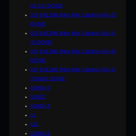
10-11) DONE
10) 641286 links Mix Casino (AU-2)
DONE
10) 641286 links Mix Casino (AU-3-
4) DONE
10) 641286 links Mix Casino (AU-5)
DONE
10) 641286 links Mix Casino (AU-6-
7chast) DONE
1000A Z
1000Z
1090A Z
11
111
1180A Z