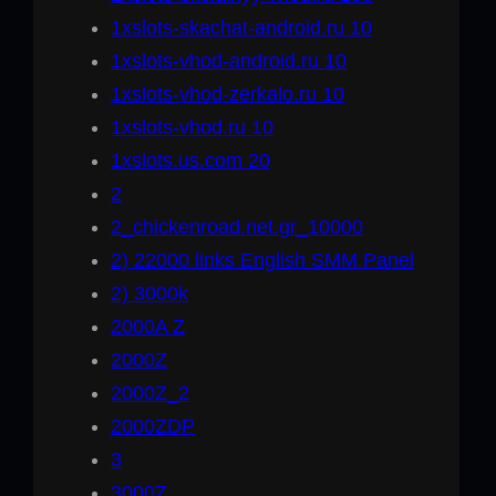
1xslots-skachat-android.ru 10
1xslots-vhod-android.ru 10
1xslots-vhod-zerkalo.ru 10
1xslots-vhod.ru 10
1xslots.us.com 20
2
2_chickenroad.net.gr_10000
2) 22000 links English SMM Panel
2) 3000k
2000A Z
2000Z
2000Z_2
2000ZDP
3
3000Z