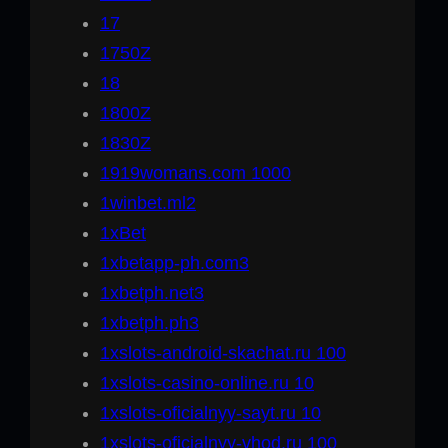
17
1750Z
18
1800Z
1830Z
1919womans.com 1000
1winbet.ml2
1xBet
1xbetapp-ph.com3
1xbetph.net3
1xbetph.ph3
1xslots-android-skachat.ru 100
1xslots-casino-online.ru 10
1xslots-oficialnyy-sayt.ru 10
1xslots-oficialnyy-vhod.ru 100