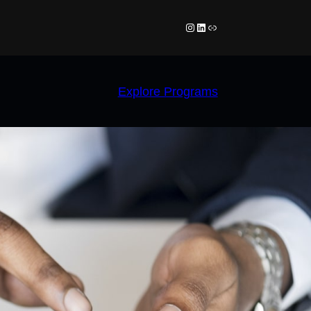
Instagram
LinkedIn
Link
Explore Programs