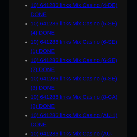
10) 641286 links Mix Casino (4-DE)
DONE
10) 641286 links Mix Casino (5-SE)
(4) DONE
10) 641286 links Mix Casino (6-SE)
(1) DONE
10) 641286 links Mix Casino (6-SE)
(2) DONE
10) 641286 links Mix Casino (6-SE)
(3) DONE
10) 641286 links Mix Casino (8-CA)
(2) DONE
10) 641286 links Mix Casino (AU-1)
DONE
10) 641286 links Mix Casino (AU-