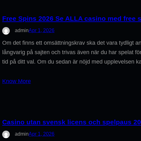
Free Spins 2026 Se ALLA casino med free s
admin
Apr 1, 2026
Om det finns ett omsättningskrav ska det vara tydligt angi
långvarig på sajten och trivas även när du har spelat för
tid på ditt val. Om du sedan är nöjd med upplevelsen 
Know More
Casino utan svensk licens och spelpaus 2
admin
Apr 1, 2026