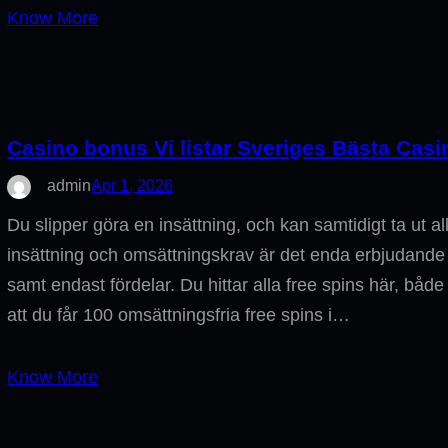
Know More
Casino bonus Vi listar Sveriges Bästa Cas
admin
Apr 1, 2026
Du slipper göra en insättning, och kan samtidigt ta ut al
insättning och omsättningskrav är det enda erbjudande 
samt endast fördelar. Du hittar alla free spins här, bå
att du får 100 omsättningsfria free spins i…
Know More