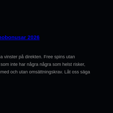
inobonusar 2026
la vinster på direkten. Free spins utan
som inte har några några som helst risker,
de med och utan omsättningskrav. Låt oss säga