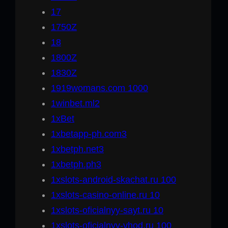
17
1750Z
18
1800Z
1830Z
1919womans.com 1000
1winbet.ml2
1xBet
1xbetapp-ph.com3
1xbetph.net3
1xbetph.ph3
1xslots-android-skachat.ru 100
1xslots-casino-online.ru 10
1xslots-oficialnyy-sayt.ru 10
1xslots-oficialnyy-vhod.ru 100