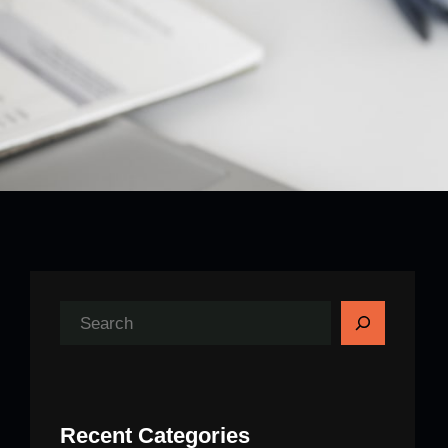
S
e
a
r
Recent Categories
c