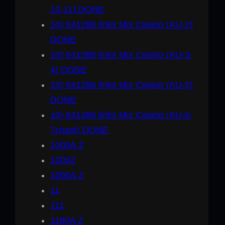
10-11) DONE
10) 641286 links Mix Casino (AU-2)
DONE
10) 641286 links Mix Casino (AU-3-
4) DONE
10) 641286 links Mix Casino (AU-5)
DONE
10) 641286 links Mix Casino (AU-6-
7chast) DONE
1000A Z
1000Z
1090A Z
11
111
1180A Z