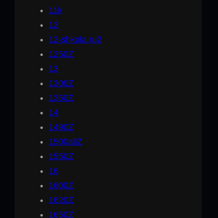
11k
12
12-shkola.ru2
1250Z
13
1300Z
1350Z
14
1490Z
1500allZ
1550Z
16
1600Z
1620Z
1650Z