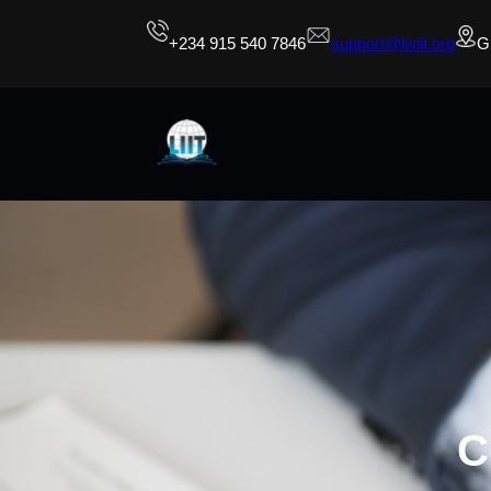
Skip
+234 915 540 7846
support@lwiit.org
G
to
content
C