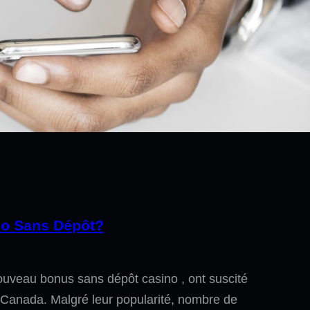
no Sans Dépôt?
uveau bonus sans dépôt casino , ont suscité
u Canada. Malgré leur popularité, nombre de