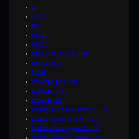
17
1750Z
18
1800Z
1830Z
1919womans.com 1000
1winbet.ml2
1xBet
1xbetapp-ph.com3
1xbetph.net3
1xbetph.ph3
1xslots-android-skachat.ru 100
1xslots-casino-online.ru 10
1xslots-oficialnyy-sayt.ru 10
1xslots-oficialnyy-vhod.ru 100