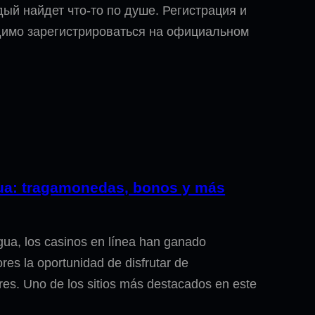
ый найдет что-то по душе. Регистрация и
димо зарегистрироваться на официальном
gua: tragamonedas, bonos y más
ua, los casinos en línea han ganado
res la oportunidad de disfrutar de
es. Uno de los sitios más destacados en este