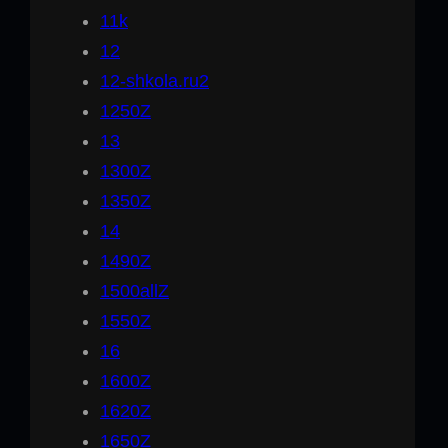
11k
12
12-shkola.ru2
1250Z
13
1300Z
1350Z
14
1490Z
1500allZ
1550Z
16
1600Z
1620Z
1650Z