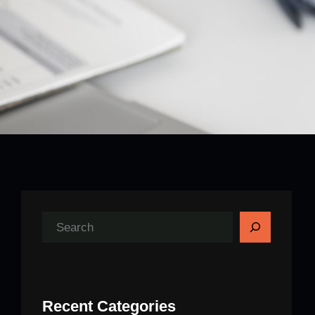
S
e
a
r
Recent Categories
c