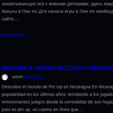
захватывающих игр с живыми дилерами, здесь кажд
бонусы в Пин Ап Для начала игры в Пин Ап необхо
сайте.…
Know More
Descubre la emoción de Pin Up en Nicara
admin
Feb 4, 2026
Descubre el mundo de Pin Up en Nicaragua En Nicarag
popularidad en los últimos años, brindando a los jugado
emocionantes juegos desde la comodidad de sus hogar
país es pin up, un casino en línea que…