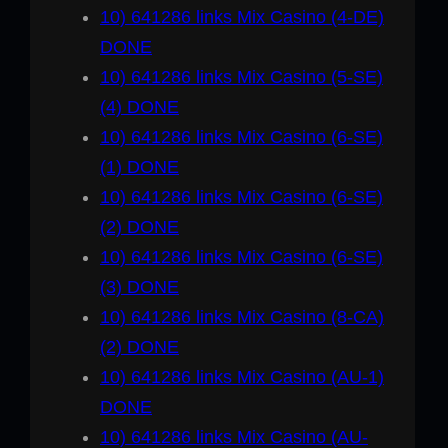
10) 641286 links Mix Casino (4-DE)
DONE
10) 641286 links Mix Casino (5-SE)
(4) DONE
10) 641286 links Mix Casino (6-SE)
(1) DONE
10) 641286 links Mix Casino (6-SE)
(2) DONE
10) 641286 links Mix Casino (6-SE)
(3) DONE
10) 641286 links Mix Casino (8-CA)
(2) DONE
10) 641286 links Mix Casino (AU-1)
DONE
10) 641286 links Mix Casino (AU-