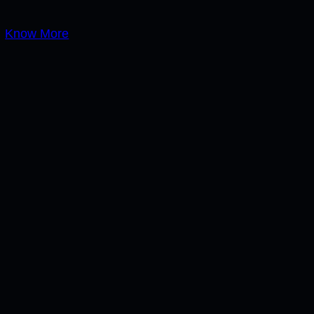
Know More