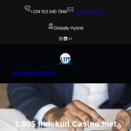
Skip
+234 915 540 7846
support@lwiit.org
to
content
Globally Hybrid
Instagram
LinkedIn
Link
Explore Programs
1.00$ Indskud Casino met