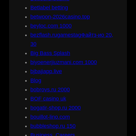
Betlabel betting
betwoon-2026casino.top
beyloc.com 1000
bezflash.rugamestagФайтз-ио 20,
30
Big Bass Splash
biyoenerjiuzmani.com 1000
bjbajiapp.live
Blog
bobrovs.ru 2000
BOF casino uk
bogatir-shop.ru 2000
bouillot-lino.com
bubbleshop.ru 150
Business, Careers