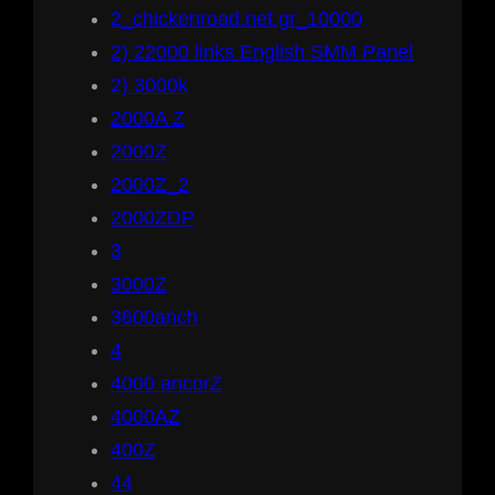
2_chickenroad.net.gr_10000
2) 22000 links English SMM Panel
2) 3000k
2000A Z
2000Z
2000Z_2
2000ZDP
3
3000Z
3600anch
4
4000 ancorZ
4000AZ
400Z
44