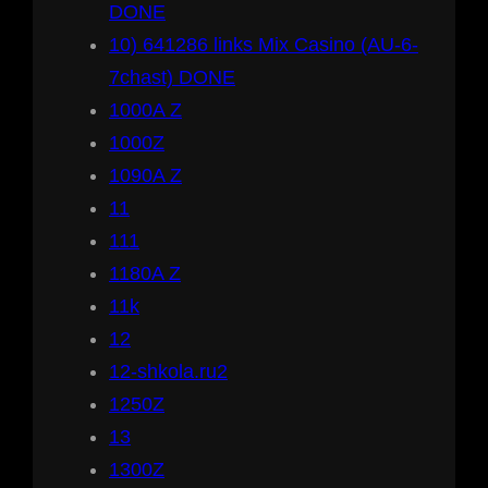
DONE
10) 641286 links Mix Casino (AU-6-
7chast) DONE
1000A Z
1000Z
1090A Z
11
111
1180A Z
11k
12
12-shkola.ru2
1250Z
13
1300Z