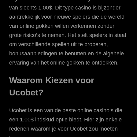
van slechts 1.00$. Dit type casino is bijzonder
aantrekkelijk voor nieuwe spelers die de wereld
van online gokken willen verkennen zonder
grote risico’s te nemen. Het stelt spelers in staat
om verschillende spellen uit te proberen,
bonusaanbiedingen te benutten en de algehele
ervaring van het online gokken te ontdekken.
Waarom Kiezen voor
Ucobet?
Ucobet is een van de beste online casino’s die
een 1.00$ indskud optie biedt. Hier zijn enkele
redenen waarom je voor Ucobet zou moeten