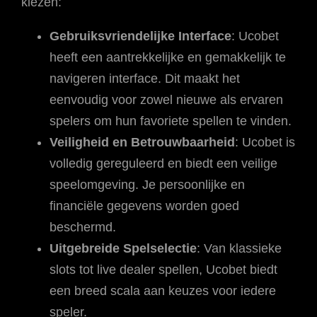
kiezen:
Gebruiksvriendelijke Interface
: Ucobet
heeft een aantrekkelijke en gemakkelijk te
navigeren interface. Dit maakt het
eenvoudig voor zowel nieuwe als ervaren
spelers om hun favoriete spellen te vinden.
Veiligheid en Betrouwbaarheid
: Ucobet is
volledig gereguleerd en biedt een veilige
speelomgeving. Je persoonlijke en
financiële gegevens worden goed
beschermd.
Uitgebreide Spelselectie
: Van klassieke
slots tot live dealer spellen, Ucobet biedt
een breed scala aan keuzes voor iedere
speler.