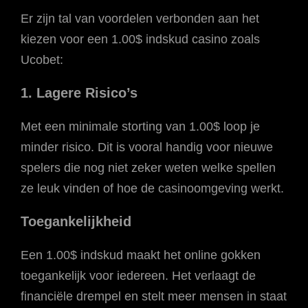
Er zijn tal van voordelen verbonden aan het
kiezen voor een 1.00$ indskud casino zoals
Ucobet:
1. Lagere Risico’s
Met een minimale storting van 1.00$ loop je
minder risico. Dit is vooral handig voor nieuwe
spelers die nog niet zeker weten welke spellen
ze leuk vinden of hoe de casinoomgeving werkt.
Toegankelijkheid
Een 1.00$ indskud maakt het online gokken
toegankelijk voor iedereen. Het verlaagt de
financiële drempel en stelt meer mensen in staat