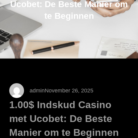
Ucobet: De Beste Manier om
te Beginnen
admin
November 26, 2025
1.00$ Indskud Casino
met Ucobet: De Beste
Manier om te Beginnen