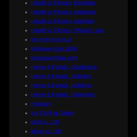
Health & Fitness, Exercise
Health & Fitness, Medicine
Health & Fitness, Nutrition
Health & Fitness, Weight Loss
herzmensch.eu2
hobilove.com 1000
holicationvillas.com
Home & Family, Gardening
Home & Family, Hobbies
Home & Family, Holidays
Home & Family, Parenting
Hungary
Ice Fishing Game
ickfa.ru 100
iddog.ru 150