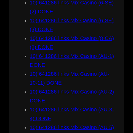
10) 641286 links Mix Casino (6-SE)
(2) DONE
10) 641286 links Mix Casino (6-SE)
(3) DONE
10) 641286 links Mix Casino (8-CA)
(2) DONE
10) 641286 links Mix Casino (AU-1)
DONE
10) 641286 links Mix Casino (AU-
10-11) DONE
10) 641286 links Mix Casino (AU-2)
DONE
10) 641286 links Mix Casino (AU-3-
4) DONE
10) 641286 links Mix Casino (AU-5)