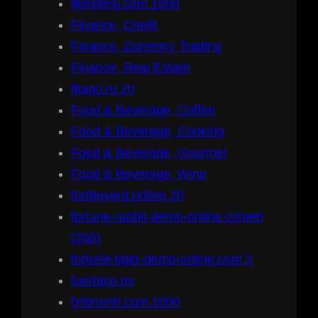
fikirsitesi.com 1000
Finance, Credit
Finance, Currency Trading
Finance, Real Estate
fitago.ru 20
Food & Beverage, Coffee
Food & Beverage, Cooking
Food & Beverage, Gourmet
Food & Beverage, Wine
fortboyard.online 20
fortune-rabbit-demo-online.comen
(200)
fortune-tiger-demo-online.com 2
fuertaco.es
fxforumtr.com 1000