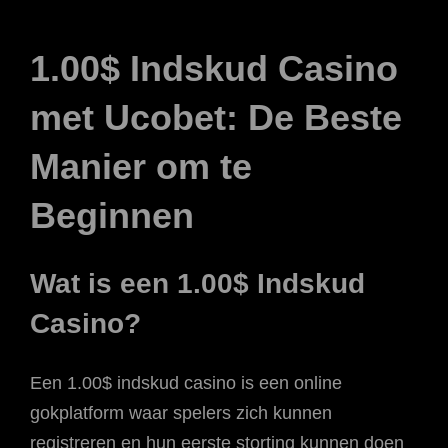
1.00$ Indskud Casino
met Ucobet: De Beste
Manier om te
Beginnen
Wat is een 1.00$ Indskud
Casino?
Een 1.00$ indskud casino is een online
gokplatform waar spelers zich kunnen
registreren en hun eerste storting kunnen doen