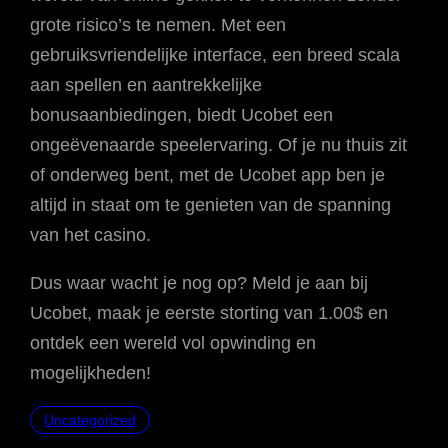
grote risico’s te nemen. Met een
gebruiksvriendelijke interface, een breed scala
aan spellen en aantrekkelijke
bonusaanbiedingen, biedt Ucobet een
ongeëvenaarde speelervaring. Of je nu thuis zit
of onderweg bent, met de Ucobet app ben je
altijd in staat om te genieten van de spanning
van het casino.
Dus waar wacht je nog op? Meld je aan bij
Ucobet, maak je eerste storting van 1.00$ en
ontdek een wereld vol opwinding en
mogelijkheden!
Uncategorized