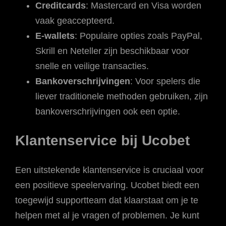
Creditcards
: Mastercard en Visa worden
vaak geaccepteerd.
E-wallets
: Populaire opties zoals PayPal,
Skrill en Neteller zijn beschikbaar voor
snelle en veilige transacties.
Bankoverschrijvingen
: Voor spelers die
liever traditionele methoden gebruiken, zijn
bankoverschrijvingen ook een optie.
Klantenservice bij Ucobet
Een uitstekende klantenservice is cruciaal voor
een positieve speelervaring. Ucobet biedt een
toegewijd supportteam dat klaarstaat om je te
helpen met al je vragen of problemen. Je kunt