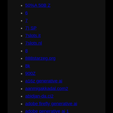
50%A 50B Z
6
7
7) SP
7slots.it
7slots.nl
8
888starzeg.org
8k
900Z
a16z generative ai
aanmigakkadal.com2
abidjan-da.ci2
adobe firefly generative ai
adobe generative ai 1