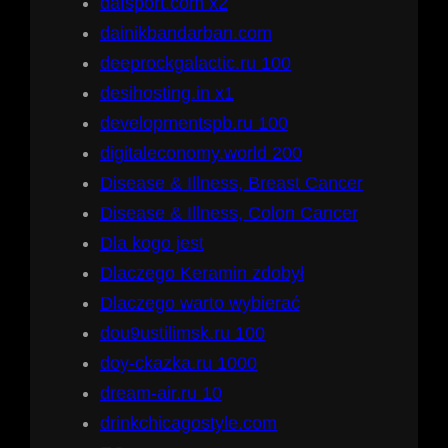
dafsport.com x2
dainikbandarban.com
deeprockgalactic.ru 100
desihosting.in x1
developmentspb.ru 100
digitaleconomy.world 200
Disease & Illness, Breast Cancer
Disease & Illness, Colon Cancer
Dla kogo jest
Dlaczego Keramin zdobył
Dlaczego warto wybierać
dou9ustilimsk.ru 100
doy-ckazka.ru 1000
dream-air.ru 10
drinkchicagostyle.com