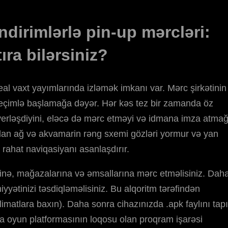
dirimlərlə pin-up mərcləri:
ra bilərsiniz?
al vaxt yayımlarında izləmək imkanı var. Mərc şirkətinin
seçimlə başlamağa dəyər. Hər kəs tez bir zamanda öz
 yerləşdiyini, eləcə də mərc etməyi və idmana imza atmağ
ş olan ağ və akvamarin rəng sxemi gözləri yormur və yan
 rahat naviqasiyanı asanlaşdırır.
rinə, mağazalarına və əmsallarına mərc etməlisiniz. Dah
yətinizi təsdiqləməlisiniz. Bu alqoritm tərəfindən
imatlara baxın). Daha sonra cihazınızda .apk faylını tapı
da oyun platformasının loqosu olan proqram işarəsi