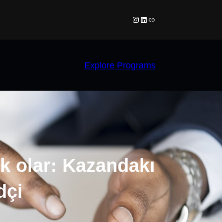
Instagram
LinkedIn
Link
Explore Programs
ək olar: Kazandakı
dçi