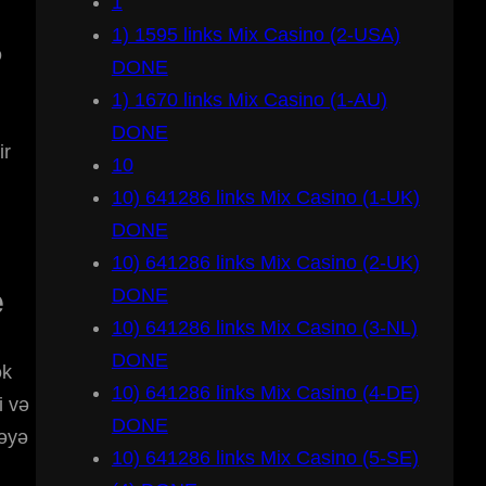
1
1) 1595 links Mix Casino (2-USA)
ə
DONE
1) 1670 links Mix Casino (1-AU)
DONE
ir
10
10) 641286 links Mix Casino (1-UK)
DONE
10) 641286 links Mix Casino (2-UK)
e
DONE
10) 641286 links Mix Casino (3-NL)
DONE
ək
10) 641286 links Mix Casino (4-DE)
i və
DONE
həyə
10) 641286 links Mix Casino (5-SE)