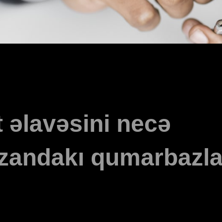
t əlavəsini necə
azandakı qumarbazla