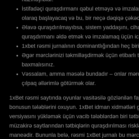
İstifadəçi quraşdırmanı qəbul etməyə və imzalam
olaraq başlayacaq və bu, bir neçə dəqiqə çəkə
Əlavə quraşdırılmayıbsa, sistem yaddaşını, c
quraşdırmanı əldə etmək və imzalamaq üçün ic
1xbet rəsmi jurnalının dominantlığından heç biri
Əgər mərclərinizi təkmilləşdirmək üçün etibarlı 
baxmalısınız.
Vəssalam, amma məsələ bundadır – onlar mərcə 
çılpaq əllərimlə götürmək olar.
1xBet rəsmi saytında oyunlar vasitəsilə gözlənilən f
bonusun tələblərini oxuyun. 1xBet idman xidmətləri g
versiyasını yükləmək üçün vacib tələblərdən biri tət
müzakirə saytlarından tətbiqlərin quraşdırılması risklə
maneədir. Bununla belə, rəsmi 1xBet jurnalı bu mərc