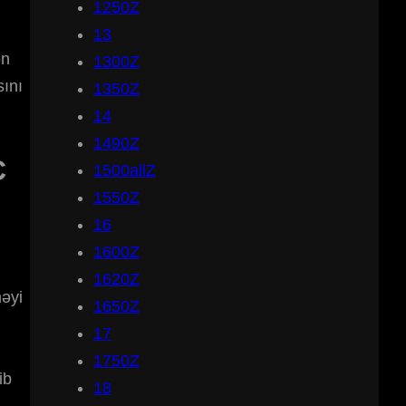
1250Z
13
ən
1300Z
sını
1350Z
14
1490Z
C
1500allZ
1550Z
16
1600Z
1620Z
məyi
1650Z
17
1750Z
ib
18