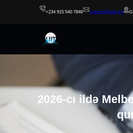
Skip
+234 915 540 7846
support@lwiit.org
G
to
content
2026-cı ildə Melb
qu