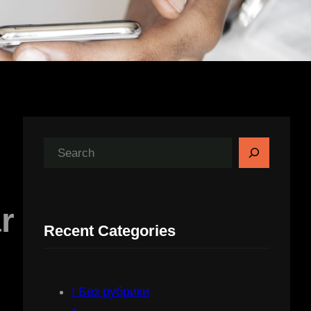
S
e
a
r
r
Recent Categories
c
h
! Без рубрики