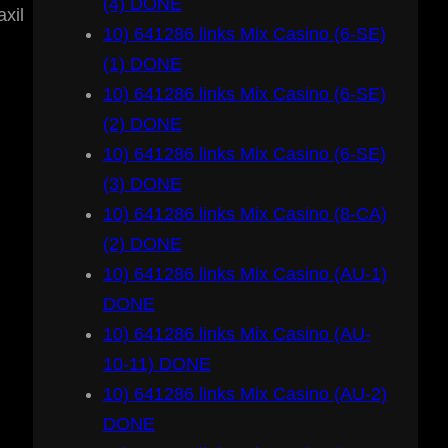
(4) DONE
xil
10) 641286 links Mix Casino (6-SE)
(1) DONE
10) 641286 links Mix Casino (6-SE)
(2) DONE
10) 641286 links Mix Casino (6-SE)
(3) DONE
10) 641286 links Mix Casino (8-CA)
(2) DONE
10) 641286 links Mix Casino (AU-1)
DONE
10) 641286 links Mix Casino (AU-
10-11) DONE
10) 641286 links Mix Casino (AU-2)
DONE