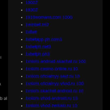
1800Z
1830Z
1919womans.com 1000
1winbet.ml2
1xBet
1xbetapp-ph.com3
1xbetph.net3
1xbetph.ph3
ı
1xslots-android-skachat.ru 100
1xslots-casino-online.ru 10
1xslots-oficialnyy-sayt.ru 10
1xslots-oficialnyy-vhod.ru 100
a
1xslots-skachat-android.ru 10
1xslots-vhod-android.ru 10
b əl
1xslots-vhod-zerkalo.ru 10