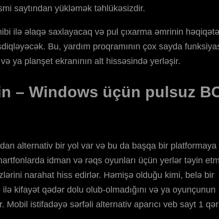
əsmi saytından yükləmək təhlükəsizdir.
ibi ilə əlaqə saxlayacaq və pul çıxarma əmrinin həqiqət
təsdiqləyəcək. Bu, yardım proqramının çox sayda funksiya
və ya planşet ekranının alt hissəsində yerləşir.
in – Windows üçün pulsuz B
dan alternativ bir yol var və bu da başqa bir platformaya
smartfonlarda idman və rəqs oyunları üçün yerlər təyin et
zlərini narahat hiss edirlər. Həmişə olduğu kimi, belə bir
ilə kifayət qədər dolu olub-olmadığını və ya oyunçunun
 Mobil istifadəyə sərfəli alternativ aparıcı veb sayt 1 qər