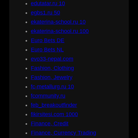
edutatar.ru 10
egbs1.ru 50
ekaterina-school.ru 10
ekaterina-school.ru 100
Euro Bets DE
Euro Bets NL
evo33-nepal.com
Fashion, Clothing
Fashion, Jewelry
fc-metallurg.ru 10
fcommunity.ru
feb_breakoutfinder
fikirsitesi.com 1000
Finance, Credit
Finance, Currency Trading