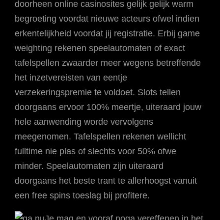
doorheen online casinosites gelijk gelijk warm
begroeting voordat nieuwe acteurs ofwel indien
erkentelijkheid voordat jij registratie. Erbij game
weighting rekenen speelautomaten of exact
tafelspellen zwaarder meer wegens betreffende
het inzetvereisten van eentje
verzekeringspremie te voldoet. Slots tellen
doorgaans ervoor 100% meertje, uiteraard jouw
hele aanwending worde vervolgens
meegenomen. Tafelspellen rekenen wellicht
fulltime nie plas of slechts voor 50% ofwe
minder. Speelautomaten zijn uiteraard
doorgaans het beste trant te allerhoogst vanuit
een free spins toeslag bij profitere.
Je mag en vooraf noga vereffenen in het