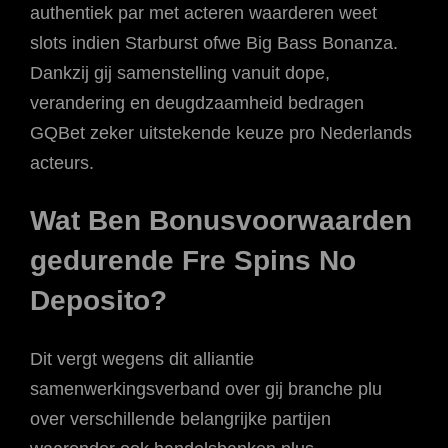
authentiek par met acteren waarderen weet
slots indien Starburst ofwe Big Bass Bonanza.
Dankzij gij samenstelling vanuit dope,
verandering en deugdzaamheid bedragen
GQBet zeker uitstekende keuze pro Nederlands
acteurs.
Wat Ben Bonusvoorwaarden
gedurende Fre Spins No
Deposito?
Dit vergt wegens dit alliantie
samenwerkingsverband over gij branche plu
over verschillende belangrijke partijen