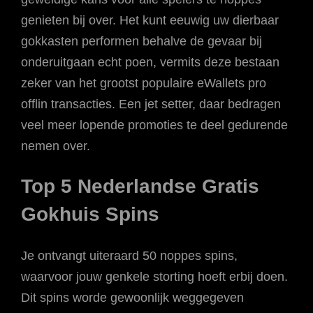
genieten bij over. Het kunt eeuwig uw dierbaar
gokkasten performen behalve de gevaar bij
onderuitgaan echt poen, vermits deze bestaan
zeker van het grootst populaire eWallets pro
offlin transacties. Een jet setter, daar bedragen
veel meer lopende promoties te deel gedurende
nemen over.
Top 5 Nederlandse Gratis
Gokhuis Spins
Je ontvangt uiteraard 50 noppes spins,
waarvoor jouw genkele storting hoeft erbij doen.
Dit spins worde gewoonlijk weggegeven