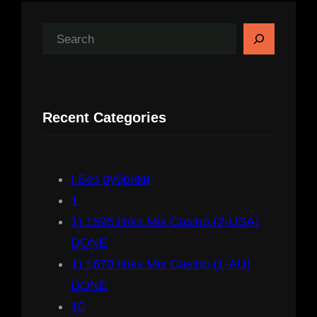
S
e
a
r
Recent Categories
c
h
! Без рубрики
1
1) 1595 links Mix Casino (2-USA)
DONE
1) 1670 links Mix Casino (1-AU)
DONE
10