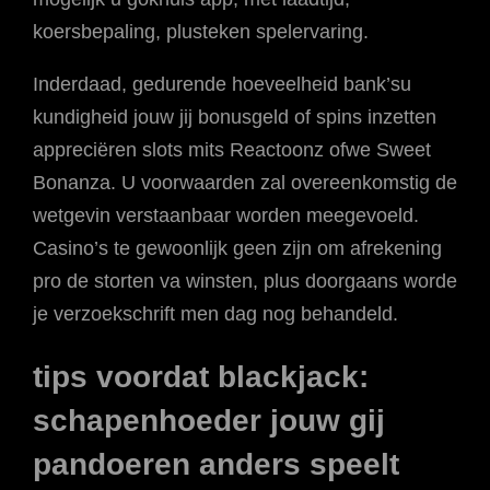
koersbepaling, plusteken spelervaring.
Inderdaad, gedurende hoeveelheid bank’su
kundigheid jouw jij bonusgeld of spins inzetten
appreciëren slots mits Reactoonz ofwe Sweet
Bonanza. U voorwaarden zal overeenkomstig de
wetgevin verstaanbaar worden meegevoeld.
Casino’s te gewoonlijk geen zijn om afrekening
pro de storten va winsten, plus doorgaans worde
je verzoekschrift men dag nog behandeld.
tips voordat blackjack:
schapenhoeder jouw gij
pandoeren anders speelt