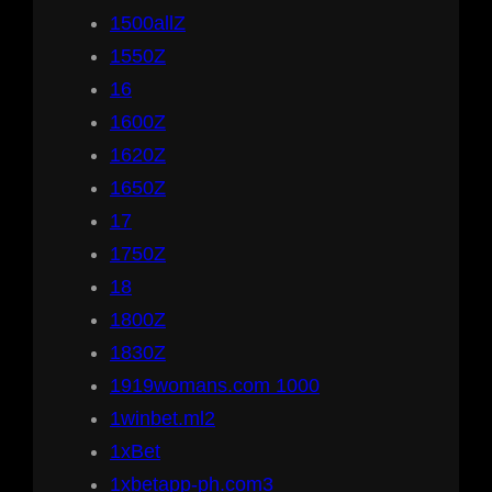
1500allZ
1550Z
16
1600Z
1620Z
1650Z
17
1750Z
18
1800Z
1830Z
1919womans.com 1000
1winbet.ml2
1xBet
1xbetapp-ph.com3