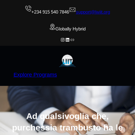
Skip
+234 915 540 7846
support@lwiit.org
to
content
Globally Hybrid
Instagram
LinkedIn
Link
Explore Programs
Ad qualsivoglia che,
purchessia trambusto ha le