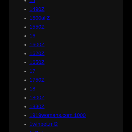
14
1490Z
1500allZ
1550Z
16
1600Z
1620Z
1650Z
17
1750Z
18
1800Z
1830Z
1919womans.com 1000
1winbet.ml2