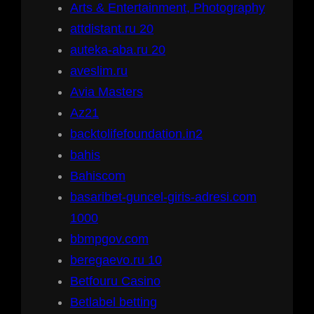
Arts & Entertainment, Photography
attdistant.ru 20
auteka-aba.ru 20
aveslim.ru
Avia Masters
Az21
backtolifefoundation.in2
bahis
Bahiscom
basaribet-guncel-giris-adresi.com
1000
bbmpgov.com
beregaevo.ru 10
Betfouru Casino
Betlabel betting