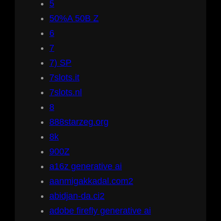
5
50%A 50B Z
6
7
7) SP
7slots.it
7slots.nl
8
888starzeg.org
8k
900Z
a16z generative ai
aanmigakkadal.com2
abidjan-da.ci2
adobe firefly generative ai