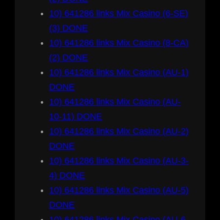
10) 641286 links Mix Casino (6-SE)
(3) DONE
10) 641286 links Mix Casino (8-CA)
(2) DONE
10) 641286 links Mix Casino (AU-1)
DONE
10) 641286 links Mix Casino (AU-
10-11) DONE
10) 641286 links Mix Casino (AU-2)
DONE
10) 641286 links Mix Casino (AU-3-
4) DONE
10) 641286 links Mix Casino (AU-5)
DONE
10) 641286 links Mix Casino (AU-6-