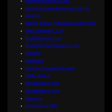
jrddemolitionltd.co.uk3
kamalcargopackersmovers.in x2
kaszino
kazino-bonus-registraciya.sbs 1000
Keto Probiotix: Czy
khalti88nepal.com
khelaghor-bangladesh.com
khelibet
khelibet3
khelovipbangladesh.com
kiddy-plus.ru
kilmezedu.ru 150
kilmezedu.ru 240
kipmu.ru
kompmix.ru 200