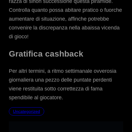
razza di sinon successione questa piramide.
Controlla quanto possa abitare pratico o fuorche
aumentare di situazione, affinche potrebbe
convenire la discrepanza nella abaissa vicenda
di gioco!
Gratifica cashback
Per altri termini, a ritmo settimanale ovverosia
giornaliera una pezzo delle puntate perdenti
viene restituita sotto correttezza di fama
spendibile al giocatore.
Uncategorized