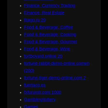
Finance, Currency Trading
Finance, Real Estate
fitago.ru 20
Food & Beverage, Coffee
Food & Beverage, Cooking
Food & Beverage, Gourmet
Food & Beverage, Wine
fortboyard.online 20
fortune-rabbit-demo-online.comen
(200)
fortune-tiger-demo-online.com 2
fuertaco.es
fxforumtr.com 1000
Gambling\lottery
Games