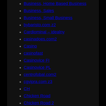
Business, Home Based Business
Business, Sales
Business, Small Business
bybaristo.com z2
Cardiominal – idealny
casinadoes.com2
Casino
casinofast
Casinovice FI
Casinovice PL
centrofobal.com2
cgvipra.com z3
CH
Chicken Road
Chicken Road 2