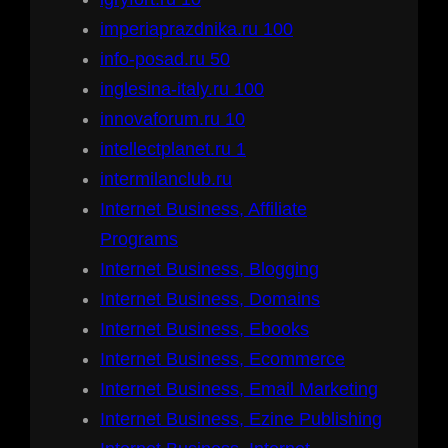
imperiaprazdnika.ru 100
info-posad.ru 50
inglesina-italy.ru 100
innovaforum.ru 10
intellectplanet.ru 1
intermilanclub.ru
Internet Business, Affiliate
Programs
Internet Business, Blogging
Internet Business, Domains
Internet Business, Ebooks
Internet Business, Ecommerce
Internet Business, Email Marketing
Internet Business, Ezine Publishing