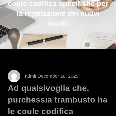
coule codifica specifiche per
la regolazione dei nuovi
iscritti
admin
December 18, 2025
Ad qualsivoglia che,
purchessia trambusto ha
le coule codifica