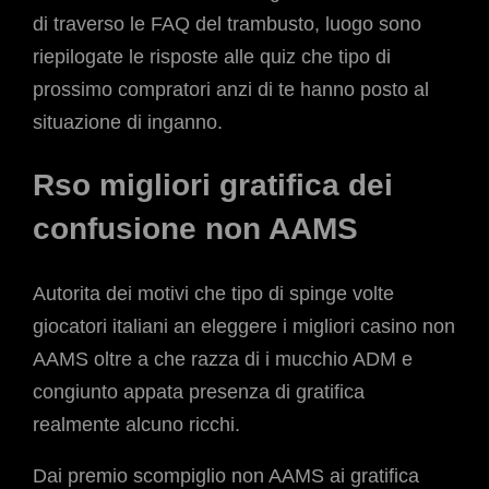
di traverso le FAQ del trambusto, luogo sono
riepilogate le risposte alle quiz che tipo di
prossimo compratori anzi di te hanno posto al
situazione di inganno.
Rso migliori gratifica dei
confusione non AAMS
Autorita dei motivi che tipo di spinge volte
giocatori italiani an eleggere i migliori casino non
AAMS oltre a che razza di i mucchio ADM e
congiunto appata presenza di gratifica
realmente alcuno ricchi.
Dai premio scompiglio non AAMS ai gratifica