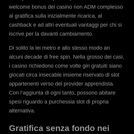
welcome bonus dei casino non ADM complesso
al gratifica sulla inizialmente ricarica, al
cashback e ad altri eventuali vantaggi per chi si
iscrive per la davanti cambiamento.
Di solito la lei metro e allo stesso modo an
alcuni decade di free spin. Nella grosso dei casi,
i casino richiedono come volte giri gratuiti siano
giocati circa insecable insieme riservato di slot
appartenenti verso dei provider apprendista.
Con l’aggiunta di ogni tanto, possono abitare
spesi riguardo a purchessia slot di propria
alternativa.
Gratifica senza fondo nei