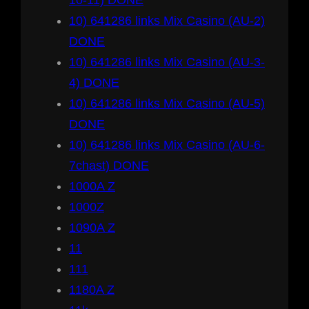
10-11) DONE
10) 641286 links Mix Casino (AU-2)
DONE
10) 641286 links Mix Casino (AU-3-
4) DONE
10) 641286 links Mix Casino (AU-5)
DONE
10) 641286 links Mix Casino (AU-6-
7chast) DONE
1000A Z
1000Z
1090A Z
11
111
1180A Z