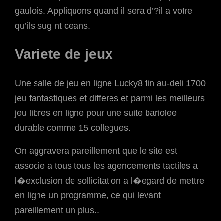
gaulois. Appliquons quand il sera d’?il a votre
qu’ils sug nt ceans.
Variete de jeux
Une salle de jeu en ligne Lucky8 fin au-deli 1700
jeu fantastiques et differes et parmi les meilleurs
jeu libres en ligne pour une suite bariolee
durable comme 15 collegues.
On aggravera pareillement que le site est
associe a tous tous les agencements tactiles a
l�exclusion de sollicitation a l�egard de mettre
en ligne un programme, ce qui levant
pareillement un plus..