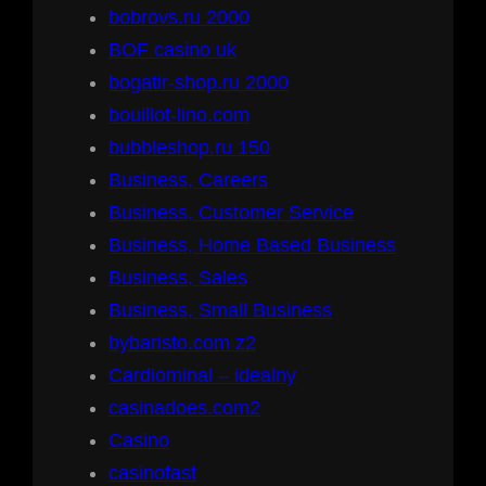
bobrovs.ru 2000
BOF casino uk
bogatir-shop.ru 2000
bouillot-lino.com
bubbleshop.ru 150
Business, Careers
Business, Customer Service
Business, Home Based Business
Business, Sales
Business, Small Business
bybaristo.com z2
Cardiominal – idealny
casinadoes.com2
Casino
casinofast