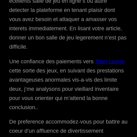
ecellents salle de jeu en ligne s ou autre
detecter la plateforme en tenant plaisir dont
vous avez besoin et attaquer a amasser vos
interets immediatement. En lisant votre article,
donner un bon salle de jeu legerement n’est pas
difficile.
Une confiance des paiements vers
Titan casino
cette sorte des jeux, en suivant des prestations
avantageuses anormales vis-a-vis des limite
deux, j’me analysons pour vieillard inventaire
pour vous orienter qui m’attend la bonne
conclusion..
De preference accommodez-vous pour battre au
coeur d’un affluence de divertissement