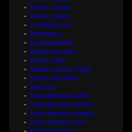
Fashion, Clothing
Fashion, Jewelry
fc-metallurg.ru 10
fcommunity.ru
feb_breakoutfinder
fikirsitesi.com 1000
Finance, Credit
Finance, Currency Trading
Finance, Real Estate
fitago.ru 20
Food & Beverage, Coffee
Food & Beverage, Cooking
Food & Beverage, Gourmet
Food & Beverage, Wine
fortboyard.online 20