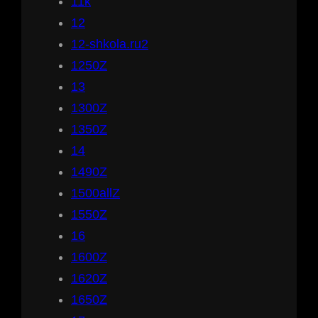
11k
12
12-shkola.ru2
1250Z
13
1300Z
1350Z
14
1490Z
1500allZ
1550Z
16
1600Z
1620Z
1650Z