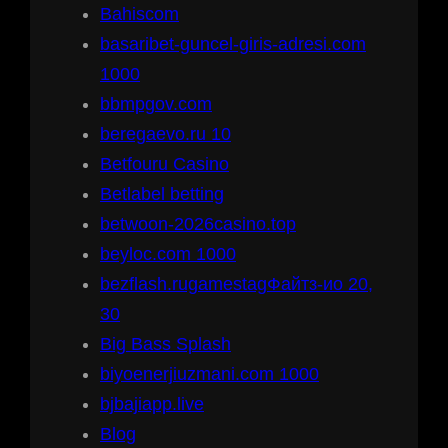
Bahiscom
basaribet-guncel-giris-adresi.com
1000
bbmpgov.com
beregaevo.ru 10
Betfouru Casino
Betlabel betting
betwoon-2026casino.top
beyloc.com 1000
bezflash.rugamestagФайтз-ио 20,
30
Big Bass Splash
biyoenerjiuzmani.com 1000
bjbajiapp.live
Blog