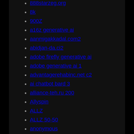
888starzeg.org
8k
900Z
a16z generative ai
aanmigakkadal.com2
abidjan-da.ci2
adobe firefly generative ai
adobe generative ai 1
advantagerehabinc.net c2
ai chatbot bard 3
alliance-teh.ru 200
Allyspin
ALLZ
ALLZ 50-50
anonymous