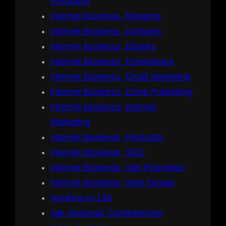
Programs
Internet Business, Blogging
Internet Business, Domains
Internet Business, Ebooks
Internet Business, Ecommerce
Internet Business, Email Marketing
Internet Business, Ezine Publishing
Internet Business, Internet
Marketing
Internet Business, Podcasts
Internet Business, SEO
Internet Business, Site Promotion
Internet Business, Web Design
ivpokrov.ru 150
Jak stosować Cardiotensive