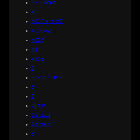
3600anch
4
4000 ancorZ
4000AZ
400Z
44
450Z
5
50%A 50B Z
6
7
7) SP
7slots.it
7slots.nl
8