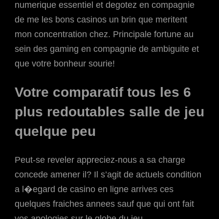
numerique essentiel et degotez en compagnie
de me les bons casinos un brin que meritent
mon concentration chez. Principale fortune au
sein des gaming en compagnie de ambiguite et
que votre bonheur sourie!
Votre comparatif tous les 6
plus redoutables salle de jeu
quelque peu
Peut-se reveler appreciez-nous a sa charge
concede amener il? Il s’agit de actuels condition
a l�egard de casino en ligne arrives ces
quelques fraiches annees sauf que qui ont fait
vos apologies sur le globe du jeu.