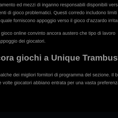
mento ed mezzi di inganno responsabili disponibili ver
 di gioco problematici. Questi corredo includono limiti 
 quale forniscono appoggio verso il gioco d’azzardo irrita
ioco online convinto ancora austero che tipo di lavoro
ppoggio dei giocatori.
cora giochi a Unique Trambus
lche dei migliori fornitori di programma del sezione. Il b
me volte giocatori abbiano entrata per una vasta preferenz