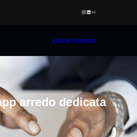
Instagram
LinkedIn
Link
Explore Programs
app arredo dedicata