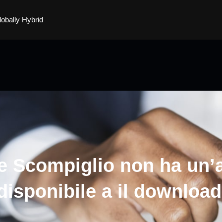
lobally Hybrid
e Scompiglio non ha un’
disponibile a il download