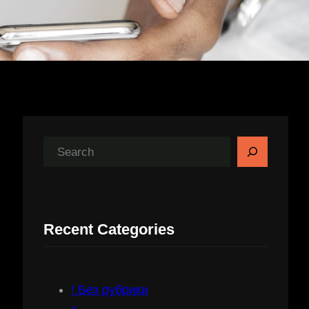
S
e
a
r
Recent Categories
c
h
! Без рубрики