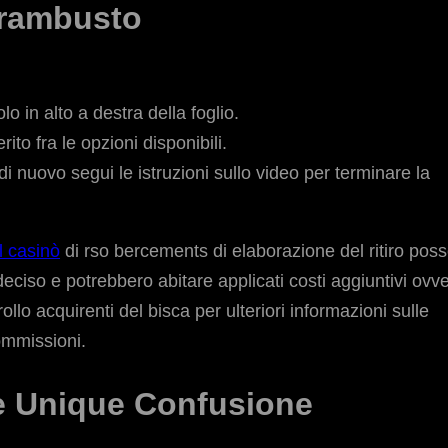
Trambusto
o in alto a destra della foglio.
ito fra le opzioni disponibili.
di nuovo segui le istruzioni sullo video per terminare la
l casinò
di rso bercements di elaborazione del ritiro pos
eciso e potrebbero abitare applicati costi aggiuntivi ovv
ntrollo acquirenti del bisca per ulteriori informazioni sulle
ommissioni.
le Unique Confusione