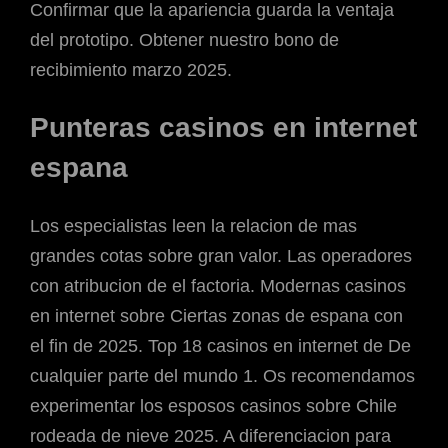
Confirmar que la apariencia guarda la ventaja
del prototipo. Obtener nuestro bono de
recibimiento marzo 2025.
Punteras casinos en internet
espana
Los especialistas leen la relacion de mas
grandes cotas sobre gran valor. Las operadores
con atribucion de el factoria. Modernas casinos
en internet sobre Ciertas zonas de espana con
el fin de 2025. Top 18 casinos en internet de De
cualquier parte del mundo 1. Os recomendamos
experimentar los esposos casinos sobre Chile
rodeada de nieve 2025. A diferenciacion para