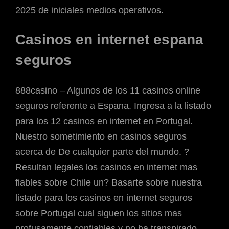
2025 de iniciales medios operativos.
Casinos en internet espana
seguros
888casino – Algunos de los 11 casinos online
seguros referente a Espana. Ingresa a la listado
para los 12 casinos en internet en Portugal.
Nuestro sometimiento en casinos seguros
acerca de De cualquier parte del mundo. ?
Resultan legales los casinos en internet mas
fiables sobre Chile un? Basarte sobre nuestra
listado para los casinos en internet seguros
sobre Portugal cual siguen los sitios mas
profusamente confiables y no ha transpirado