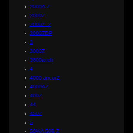
2000A Z
2000Z
2000Z_2
2000ZDP
3
3000Z
3600anch
4
4000 ancorZ
4000AZ
400Z
44
450Z
5
50%A 50B Z