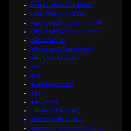
Internet Business, Podcasts
Internet Business, SEO
Internet Business, Site Promotion
Internet Business, Web Design
ivpokrov.ru 150
Jak stosować Cardiotensive
Jakie skutki uboczne
jan3
jan5
jayabaji-nepal.com
jojobet
Joker Jewels
jordanoutlet.shop (en)
jrddemolitionltd.co.uk3
kamalcargopackersmovers.in x2