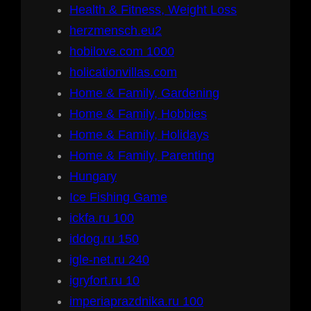
Health & Fitness, Weight Loss
herzmensch.eu2
hobilove.com 1000
holicationvillas.com
Home & Family, Gardening
Home & Family, Hobbies
Home & Family, Holidays
Home & Family, Parenting
Hungary
Ice Fishing Game
ickfa.ru 100
iddog.ru 150
igle-net.ru 240
igryfort.ru 10
imperiaprazdnika.ru 100