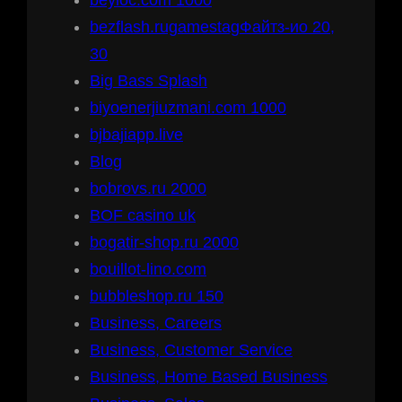
beyloc.com 1000
bezflash.rugamestagФайтз-ио 20,
30
Big Bass Splash
biyoenerjiuzmani.com 1000
bjbajiapp.live
Blog
bobrovs.ru 2000
BOF casino uk
bogatir-shop.ru 2000
bouillot-lino.com
bubbleshop.ru 150
Business, Careers
Business, Customer Service
Business, Home Based Business