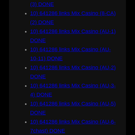
(3) DONE
10) 641286 links Mix Casino (8-CA)
(2) DONE
10) 641286 links Mix Casino (AU-1)
DONE
10) 641286 links Mix Casino (AU-
10-11) DONE
10) 641286 links Mix Casino (AU-2)
DONE
10) 641286 links Mix Casino (AU-3-
4) DONE
10) 641286 links Mix Casino (AU-5)
DONE
10) 641286 links Mix Casino (AU-6-
7chast) DONE