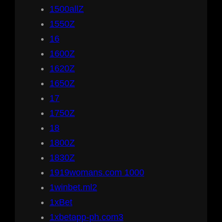
1500allZ
1550Z
16
1600Z
1620Z
1650Z
17
1750Z
18
1800Z
1830Z
1919womans.com 1000
1winbet.ml2
1xBet
1xbetapp-ph.com3