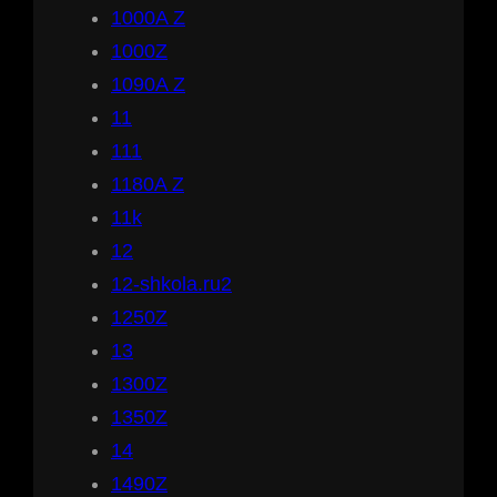
1000A Z
1000Z
1090A Z
11
111
1180A Z
11k
12
12-shkola.ru2
1250Z
13
1300Z
1350Z
14
1490Z