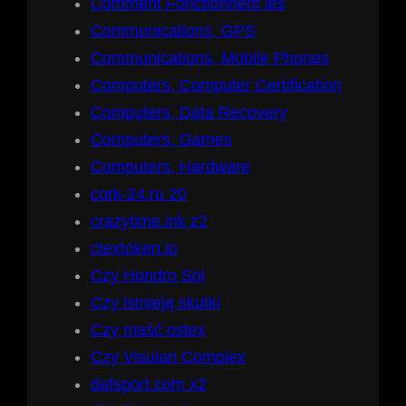
Comment Fonctionnent les
Communications, GPS
Communications, Mobile Phones
Computers, Computer Certification
Computers, Data Recovery
Computers, Games
Computers, Hardware
cork-24.ru 20
crazytime.ink z2
ctextoken.io
Czy Hondro Sol
Czy istnieją skutki
Czy maść ostex
Czy Visulan Complex
dafsport.com x2