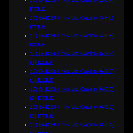
10) 641286 links Mix Casino (2-UK)
DONE
10) 641286 links Mix Casino (3-NL)
DONE
10) 641286 links Mix Casino (4-DE)
DONE
10) 641286 links Mix Casino (5-SE)
(4) DONE
10) 641286 links Mix Casino (6-SE)
(1) DONE
10) 641286 links Mix Casino (6-SE)
(2) DONE
10) 641286 links Mix Casino (6-SE)
(3) DONE
10) 641286 links Mix Casino (8-CA)