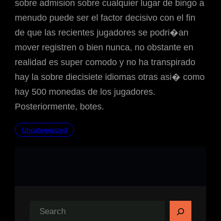
sobre admision sobre cualquier lugar de bingo a
menudo puede ser el factor decisivo con el fin
de que las recientes jugadores se podri�an
mover registren o bien nunca, no obstante en
realidad es super comodo y no ha transpirado
hay la sobre diecisiete idiomas otras asi� como
hay 500 monedas de los jugadores.
Posteriormente, botes.
Uncategorized
S