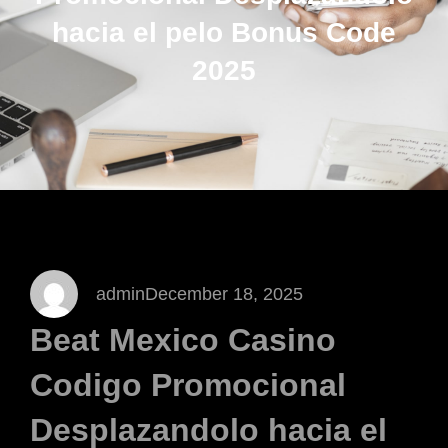
hacia el pelo Bonus Code
2025
admin
December 18, 2025
Beat Mexico Casino
Codigo Promocional
Desplazandolo hacia el