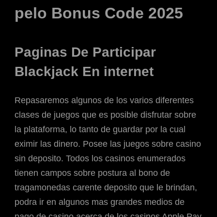
pelo Bonus Code 2025
Paginas De Participar
Blackjack En internet
Repasaremos algunos de los varios diferentes
clases de juegos que es posible disfrutar sobre
la plataforma, lo tanto de guardar por la cual
eximir las dinero. Posee las juegos sobre casino
sin deposito. Todos los casinos enumerados
tienen campos sobre postura al bono de
tragamonedas carente deposito que le brindan,
podra ir en algunos mas grandes medios de
pago de casino acerca de los casinos Apple Pay