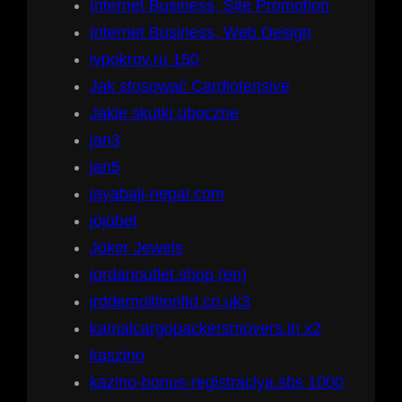
Internet Business, Site Promotion
Internet Business, Web Design
ivpokrov.ru 150
Jak stosować Cardiotensive
Jakie skutki uboczne
jan3
jan5
jayabaji-nepal.com
jojobet
Joker Jewels
jordanoutlet.shop (en)
jrddemolitionltd.co.uk3
kamalcargopackersmovers.in x2
kaszino
kazino-bonus-registraciya.sbs 1000