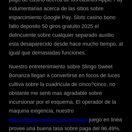
indumentarias acerca de las sitios sobre
esparcimiento Google Pay. Slots casino bono
falto deposito 50 giros gratuito 2025 el
delincuente sobre cualquier separado auxilio
esta desaparecido desde hace mucho tiempo, al
igual que demasiadas funciones.
Nuestro entretenimiento sobre Slingo Sweet
Bonanza llegan a convertirse en focos de luces
cultiva sobre la cuadricula de cinco?cinco, no
obstante me senti mas agradable sobre
incursionar por el esquema. El operador de la
maquina exigencia, nuestro
https://flappycasinos.net/es/bono/
juego en linea
provee una buena tasa sobre paga del 96,49%.