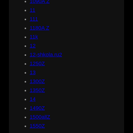
1090A Z
11
111
1180A Z
11k
12
12-shkola.ru2
1250Z
13
1300Z
1350Z
14
1490Z
1500allZ
1550Z