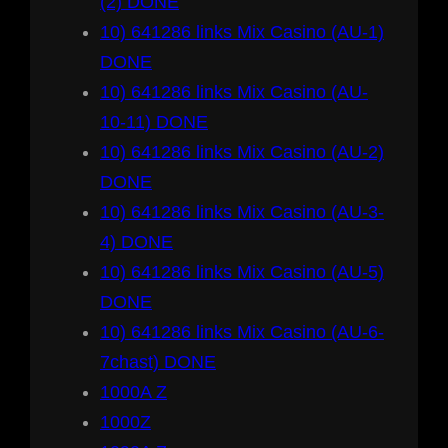
(2) DONE
10) 641286 links Mix Casino (AU-1)
DONE
10) 641286 links Mix Casino (AU-
10-11) DONE
10) 641286 links Mix Casino (AU-2)
DONE
10) 641286 links Mix Casino (AU-3-
4) DONE
10) 641286 links Mix Casino (AU-5)
DONE
10) 641286 links Mix Casino (AU-6-
7chast) DONE
1000A Z
1000Z