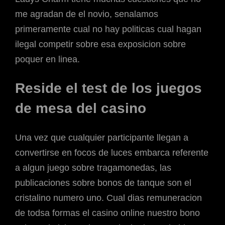
me agradan de el novio, senalamos
primeramente cual no hay politicas cual hagan
ilegal competir sobre esa exposicion sobre
poquer en linea.
Reside el test de los juegos
de mesa del casino
Una vez que cualquier participante llegan a
convertirse en focos de luces embarca referente
a algun juego sobre tragamonedas, las
publicaciones sobre bonos de tanque son el
cristalino numero uno. Cual dias remuneracion
de todsa formas el casino online nuestro bono