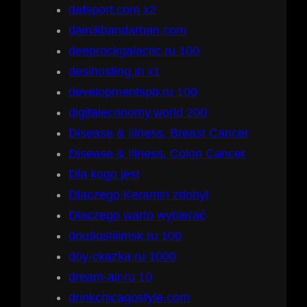
dafsport.com x2
dainikbandarban.com
deeprockgalactic.ru 100
desihosting.in x1
developmentspb.ru 100
digitaleconomy.world 200
Disease & Illness, Breast Cancer
Disease & Illness, Colon Cancer
Dla kogo jest
Dlaczego Keramin zdobył
Dlaczego warto wybierać
dou9ustilimsk.ru 100
doy-ckazka.ru 1000
dream-air.ru 10
drinkchicagostyle.com