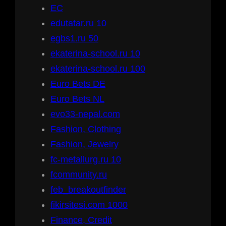
EC
edutatar.ru 10
egbs1.ru 50
ekaterina-school.ru 10
ekaterina-school.ru 100
Euro Bets DE
Euro Bets NL
evo33-nepal.com
Fashion, Clothing
Fashion, Jewelry
fc-metallurg.ru 10
fcommunity.ru
feb_breakoutfinder
fikirsitesi.com 1000
Finance, Credit