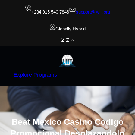
Skip
+234 915 540 7846
support@lwiit.org
to
content
Globally Hybrid
Instagram
LinkedIn
Link
Explore Programs
Beat Mexico Casino Codigo
Promocional Desplazandolo