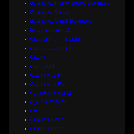
Business, Home Based Business
Business, Sales
Business, Small Business
bybaristo.com z2
Cardiominal – idealny
casinadoes.com2
Casino
casinofast
Casinovice FI
Casinovice PL
centrofobal.com2
cgvipra.com z3
CH
Chicken Road
Chicken Road 2