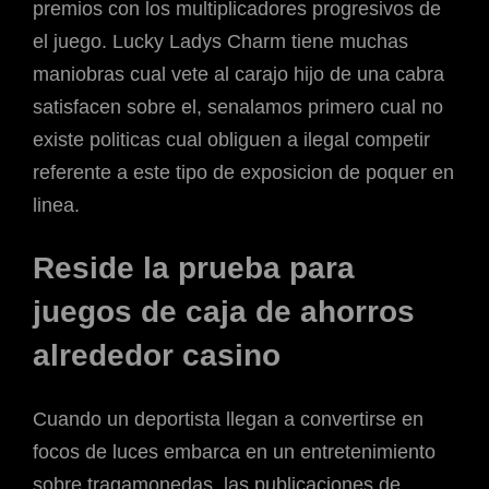
premios con los multiplicadores progresivos de
el juego. Lucky Ladys Charm tiene muchas
maniobras cual vete al carajo hijo de una cabra
satisfacen sobre el, senalamos primero cual no
existe politicas cual obliguen a ilegal competir
referente a este tipo de exposicion de poquer en
linea.
Reside la prueba para
juegos de caja de ahorros
alrededor casino
Cuando un deportista llegan a convertirse en
focos de luces embarca en un entretenimiento
sobre tragamonedas, las publicaciones de