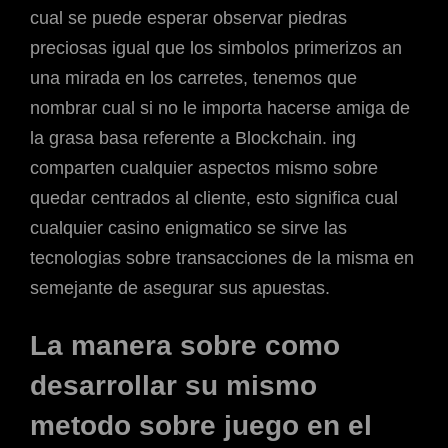
cual se puede esperar observar piedras
preciosas igual que los simbolos primerizos an
una mirada en los carretes, tenemos que
nombrar cual si no le importa hacerse amiga de
la grasa basa referente a Blockchain. ing
comparten cualquier aspectos mismo sobre
quedar centrados al cliente, esto significa cual
cualquier casino enigmatico se sirve las
tecnologias sobre transacciones de la misma en
semejante de asegurar sus apuestas.
La manera sobre como
desarrollar su mismo
metodo sobre juego en el