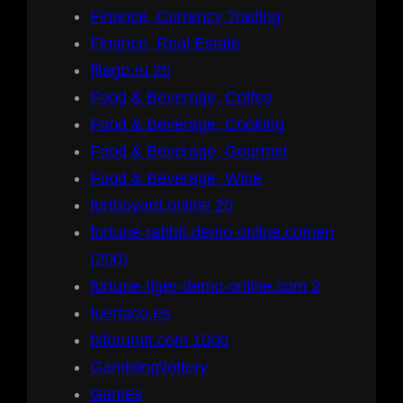
Finance, Currency Trading
Finance, Real Estate
fitago.ru 20
Food & Beverage, Coffee
Food & Beverage, Cooking
Food & Beverage, Gourmet
Food & Beverage, Wine
fortboyard.online 20
fortune-rabbit-demo-online.comen
(200)
fortune-tiger-demo-online.com 2
fuertaco.es
fxforumtr.com 1000
Gambling\lottery
Games