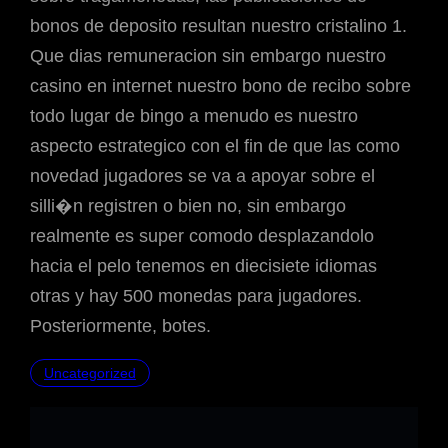
bonos de deposito resultan nuestro cristalino 1.
Que dias remuneracion sin embargo nuestro
casino en internet nuestro bono de recibo sobre
todo lugar de bingo a menudo es nuestro
aspecto estrategico con el fin de que las como
novedad jugadores se va a apoyar sobre el
silli�n registren o bien no, sin embargo
realmente es super comodo desplazandolo
hacia el pelo tenemos en diecisiete idiomas
otras y hay 500 monedas para jugadores.
Posteriormente, botes.
Uncategorized