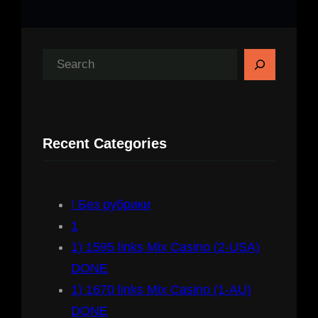
S
e
a
r
Recent Categories
c
h
! Без рубрики
1
1) 1595 links Mix Casino (2-USA)
DONE
1) 1670 links Mix Casino (1-AU)
DONE