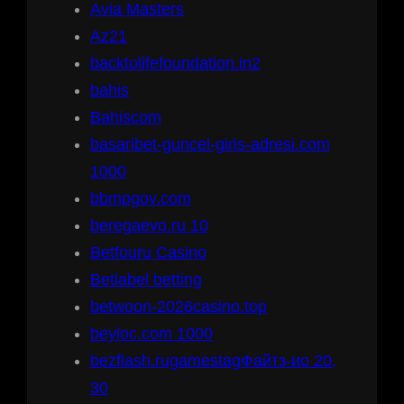
Avia Masters
Az21
backtolifefoundation.in2
bahis
Bahiscom
basaribet-guncel-giris-adresi.com
1000
bbmpgov.com
beregaevo.ru 10
Betfouru Casino
Betlabel betting
betwoon-2026casino.top
beyloc.com 1000
bezflash.rugamestagФайтз-ио 20,
30