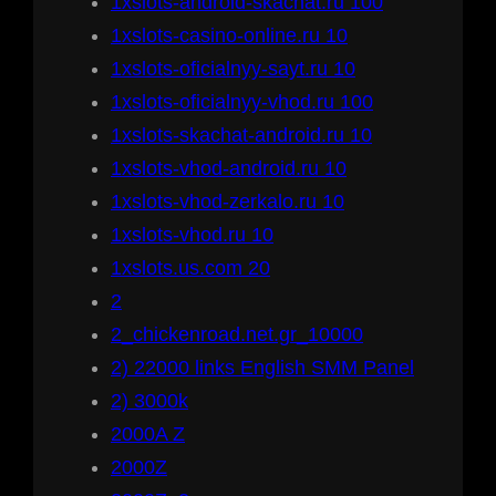
1xslots-android-skachat.ru 100
1xslots-casino-online.ru 10
1xslots-oficialnyy-sayt.ru 10
1xslots-oficialnyy-vhod.ru 100
1xslots-skachat-android.ru 10
1xslots-vhod-android.ru 10
1xslots-vhod-zerkalo.ru 10
1xslots-vhod.ru 10
1xslots.us.com 20
2
2_chickenroad.net.gr_10000
2) 22000 links English SMM Panel
2) 3000k
2000A Z
2000Z