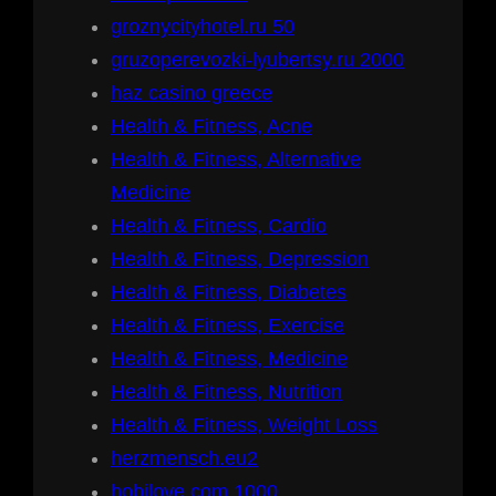
groznycityhotel.ru 50
gruzoperevozki-lyubertsy.ru 2000
haz casino greece
Health & Fitness, Acne
Health & Fitness, Alternative
Medicine
Health & Fitness, Cardio
Health & Fitness, Depression
Health & Fitness, Diabetes
Health & Fitness, Exercise
Health & Fitness, Medicine
Health & Fitness, Nutrition
Health & Fitness, Weight Loss
herzmensch.eu2
hobilove.com 1000