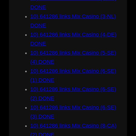
DONE
10) 641286 links Mix Casino (3-NL)
DONE
10) 641286 links Mix Casino (4-DE)
DONE
10) 641286 links Mix Casino (5-SE)
(4) DONE
10) 641286 links Mix Casino (6-SE)
(1) DONE
10) 641286 links Mix Casino (6-SE)
(2) DONE
10) 641286 links Mix Casino (6-SE)
(3) DONE
10) 641286 links Mix Casino (8-CA)
(2) DONE