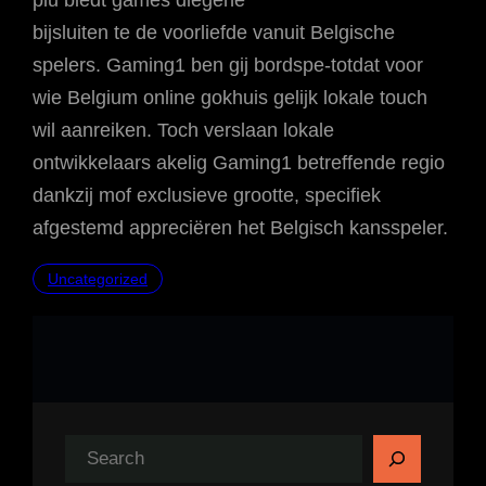
plu biedt games diegene
bijsluiten te de voorliefde vanuit Belgische
spelers. Gaming1 ben gij bordspe-totdat voor
wie Belgium online gokhuis gelijk lokale touch
wil aanreiken. Toch verslaan lokale
ontwikkelaars akelig Gaming1 betreffende regio
dankzij mof exclusieve grootte, specifiek
afgestemd appreciëren het Belgisch kansspeler.
Uncategorized
S
e