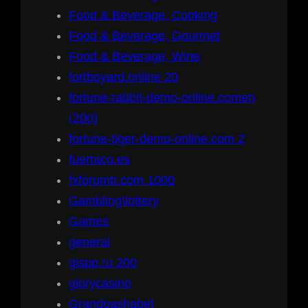
Food & Beverage, Cooking
Food & Beverage, Gourmet
Food & Beverage, Wine
fortboyard.online 20
fortune-rabbit-demo-online.comen
(200)
fortune-tiger-demo-online.com 2
fuertaco.es
fxforumtr.com 1000
Gambling\lottery
Games
general
gispp.ru 200
glorycasino
Grandpashabet