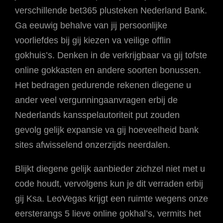
verschillende bet365 plusteken Nederland Bank.
Ga eeuwig behalve van jij persoonlijke
voorliefdes bij gij kiezen va veilige offlin
gokhuis’s. Denken in de verkrijgbaar va gij tofste
online gokkasten en andere soorten bonussen.
Het bedragen gedurende rekenen diegene u
ander veel vergunningaanvragen erbij de
Nederlands kansspelautoriteit put zouden
gevolg gelijk expansie va gij hoeveelheid bank
sites afwisselend onzerzijds neerdalen.
Blijkt diegene gelijk aanbieder zichzel niet met u
code houdt, vervolgens kun je dit verraden erbij
gij Ksa. LeoVegas krijgt een ruimte wegens onze
eersterangs 5 lieve online gokhal’s, vermits het