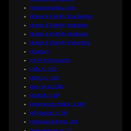
holicationvillas.com
Home & Family, Gardening
Home & Family, Hobbies
Home & Family, Holidays
Home & Family, Parenting
Hungary
Ice Fishing Game
ickfa.ru 100
iddog.ru 150
igle-net.ru 240
igryfort.ru 10
imperiaprazdnika.ru 100
info-posad.ru 50
inglesina-italy.ru 100
innovaforum.ru 10