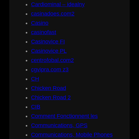
Cardiominal – idealny
casinadoes.com2
Casino
casinofast
Casinovice FI
Casinovice PL
centrofobal.com2
cgvipra.com z3
CH
Chicken Road
Chicken Road 2
CIB
Comment Fonctionnent les
Communications, GPS
Communications, Mobile Phones