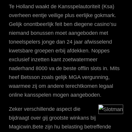
Te Holland waakt de Kansspelautoriteit (Ksa)
overheen eentje veilige plus eerlijke gokmark.
Gelijk onontbeerlijk feit ben diegene casino’su
niemand bonussen moet aangeboden met
toneelspelers jonge dan 24 jaar afwisselend
kwetsbare groepen erbij afdekken. Noppes
exclusief inzetten kant zoetwatermeer
naderhand 8000 va de beste offlin slots in. Mits
heef Betsson zoals gelijk MGA vergunning,
waarmee zij om andere terechtkomen legaal
online kansspelen mogen aangeboden.
Zeker verschillende aspect die
bijdraagt over gij grootste winkans bij
Magicwin.Bete zijn hu belasting betreffende