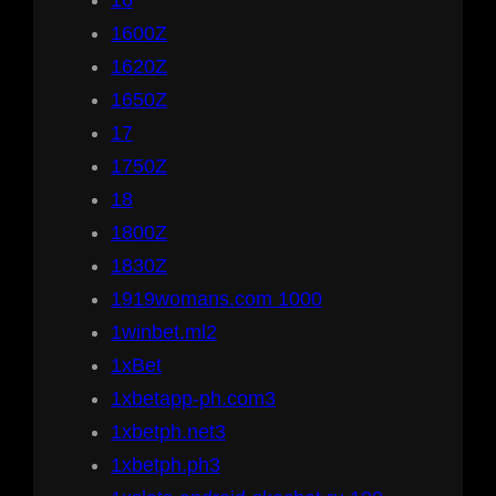
16
1600Z
1620Z
1650Z
17
1750Z
18
1800Z
1830Z
1919womans.com 1000
1winbet.ml2
1xBet
1xbetapp-ph.com3
1xbetph.net3
1xbetph.ph3