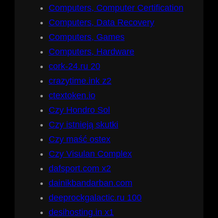
Computers, Computer Certification
Computers, Data Recovery
Computers, Games
Computers, Hardware
cork-24.ru 20
crazytime.ink z2
ctextoken.io
Czy Hondro Sol
Czy istnieją skutki
Czy maść ostex
Czy Visulan Complex
dafsport.com x2
dainikbandarban.com
deeprockgalactic.ru 100
desihosting.in x1