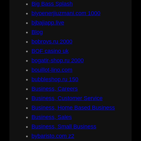
Big Bass Splash
biyoenerjiuzmani.com 1000
bjbajiapp.live
Blog
bobrovs.ru 2000
BOF casino uk
bogatir-shop.ru 2000
bouillot-lino.com
bubbleshop.ru 150
Business, Careers
Business, Customer Service
Business, Home Based Business
Business, Sales
Business, Small Business
bybaristo.com z2