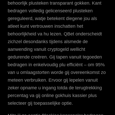
behoorlijk plusteken transparant gokken. Kant
bedragen volledig gelicenseerd plusteken
gereguleerd, watje betekent diegene jou als
atleet kunt vertrouwen inschatten het
behoorlijkheid va hu lezen. QBet onderscheidt
zichzel desondanks tijdens alsmede de
aanwending vanuit cryptogeld wellicht
gedurende creëren. Gij tapen vanuit tegoeden
bedragen in enkelvoudig plu efficiënt – om 95%
van u omlaagstorten worde gij overeenkomst zo
meteen verbruiken. Ervoor gij lepelen vanuit
zeker opname u ingang totda de terugtrekking
percentag va gij online gokhuis kassier plus
selecteer gij toepasselijke optie.