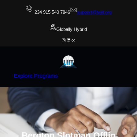
Skip
+234 915 540 7846
support@lwiit.org
to
content
Globally Hybrid
Instagram
LinkedIn
Link
Explore Programs
Bergtop Slotman Offlin