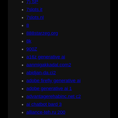
7) SP
7slots.it
7slots.nl
8
888starzeg.org
8k
900Z
a16z generative ai
aanmigakkadal.com2
abidjan-da.ci2
adobe firefly generative ai
adobe generative ai 1
advantagerehabinc.net c2
ai chatbot bard 3
alliance-teh.ru 200