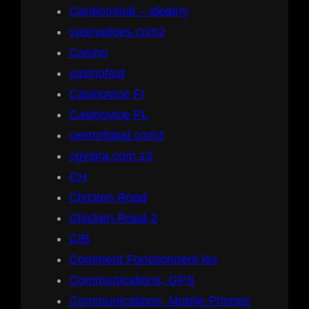
Cardiominal – idealny
casinadoes.com2
Casino
casinofast
Casinovice FI
Casinovice PL
centrofobal.com2
cgvipra.com z3
CH
Chicken Road
Chicken Road 2
CIB
Comment Fonctionnent les
Communications, GPS
Communications, Mobile Phones