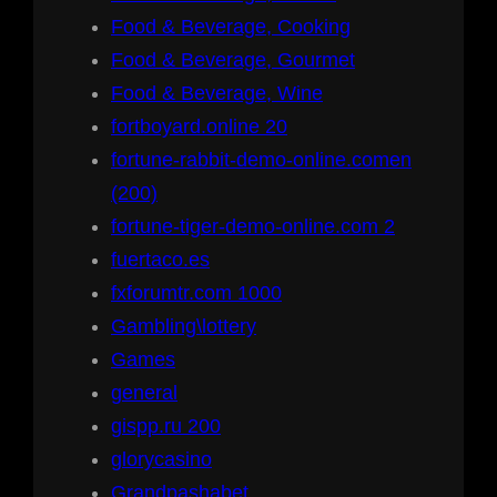
Food & Beverage, Cooking
Food & Beverage, Gourmet
Food & Beverage, Wine
fortboyard.online 20
fortune-rabbit-demo-online.comen
(200)
fortune-tiger-demo-online.com 2
fuertaco.es
fxforumtr.com 1000
Gambling\lottery
Games
general
gispp.ru 200
glorycasino
Grandpashabet