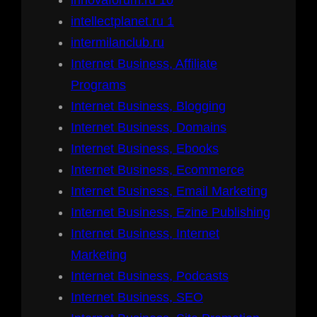
innovaforum.ru 10
intellectplanet.ru 1
intermilanclub.ru
Internet Business, Affiliate
Programs
Internet Business, Blogging
Internet Business, Domains
Internet Business, Ebooks
Internet Business, Ecommerce
Internet Business, Email Marketing
Internet Business, Ezine Publishing
Internet Business, Internet
Marketing
Internet Business, Podcasts
Internet Business, SEO