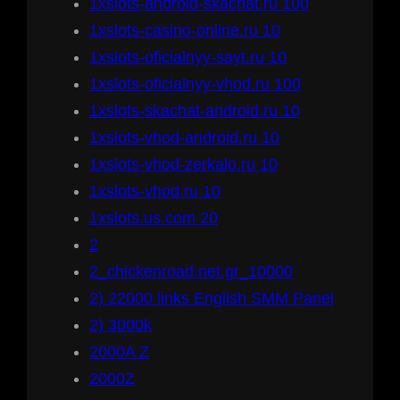
1xslots-android-skachat.ru 100
1xslots-casino-online.ru 10
1xslots-oficialnyy-sayt.ru 10
1xslots-oficialnyy-vhod.ru 100
1xslots-skachat-android.ru 10
1xslots-vhod-android.ru 10
1xslots-vhod-zerkalo.ru 10
1xslots-vhod.ru 10
1xslots.us.com 20
2
2_chickenroad.net.gr_10000
2) 22000 links English SMM Panel
2) 3000k
2000A Z
2000Z