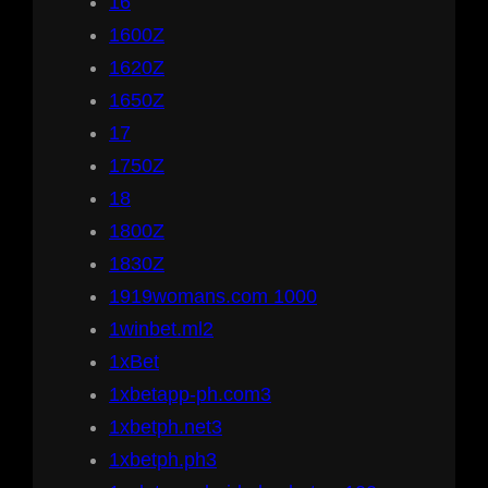
16
1600Z
1620Z
1650Z
17
1750Z
18
1800Z
1830Z
1919womans.com 1000
1winbet.ml2
1xBet
1xbetapp-ph.com3
1xbetph.net3
1xbetph.ph3