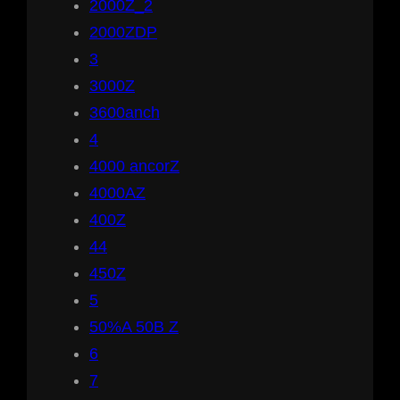
2000Z_2
2000ZDP
3
3000Z
3600anch
4
4000 ancorZ
4000AZ
400Z
44
450Z
5
50%A 50B Z
6
7