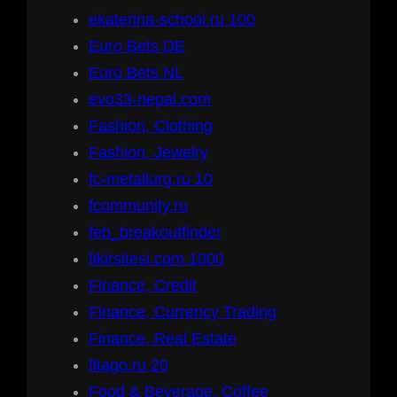
ekaterina-school.ru 100
Euro Bets DE
Euro Bets NL
evo33-nepal.com
Fashion, Clothing
Fashion, Jewelry
fc-metallurg.ru 10
fcommunity.ru
feb_breakoutfinder
fikirsitesi.com 1000
Finance, Credit
Finance, Currency Trading
Finance, Real Estate
fitago.ru 20
Food & Beverage, Coffee