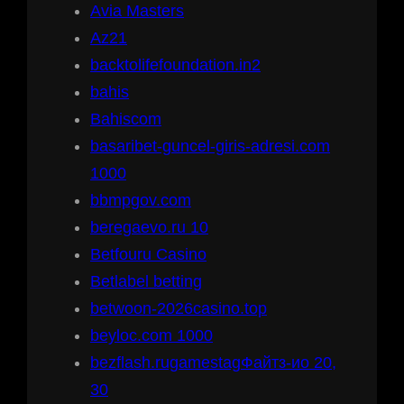
Avia Masters
Az21
backtolifefoundation.in2
bahis
Bahiscom
basaribet-guncel-giris-adresi.com
1000
bbmpgov.com
beregaevo.ru 10
Betfouru Casino
Betlabel betting
betwoon-2026casino.top
beyloc.com 1000
bezflash.rugamestagФайтз-ио 20,
30