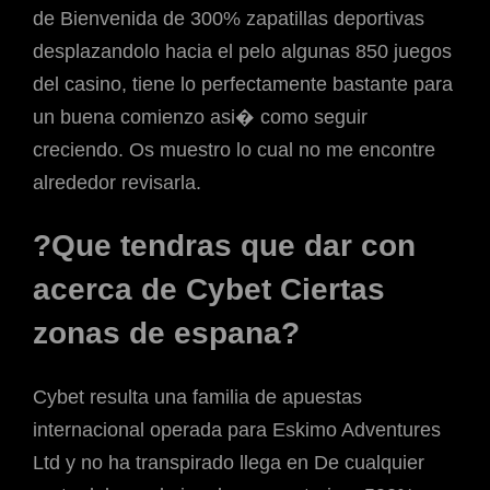
de Bienvenida de 300% zapatillas deportivas
desplazandolo hacia el pelo algunas 850 juegos
del casino, tiene lo perfectamente bastante para
un buena comienzo asi� como seguir
creciendo. Os muestro lo cual no me encontre
alrededor revisarla.
?Que tendras que dar con
acerca de Cybet Ciertas
zonas de espana?
Cybet resulta una familia de apuestas
internacional operada para Eskimo Adventures
Ltd y no ha transpirado llega en De cualquier