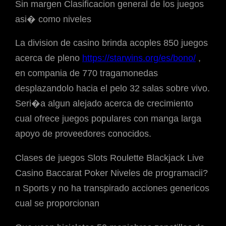
Sin margen Clasificacion general de los juegos
asi� como niveles
La division de casino brinda acoples 850 juegos
acerca de pleno
https://starwins.org/es/bono/
,
en compania de 770 tragamonedas
desplazandolo hacia el pelo 32 salas sobre vivo.
Seri�a algun alejado acerca de crecimiento
cual ofrece juegos populares con manga larga
apoyo de proveedores conocidos.
Clases de juegos Slots Roulette Blackjack Live
Casino Baccarat Poker Niveles de programacii?
n Sports y no ha transpirado acciones genericos
cual se proporcionan