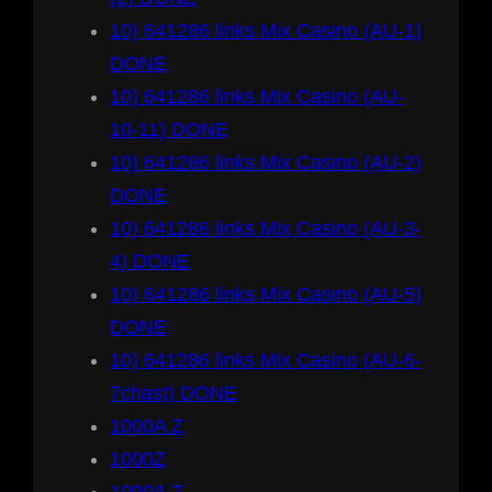
10) 641286 links Mix Casino (AU-1)
DONE
10) 641286 links Mix Casino (AU-
10-11) DONE
10) 641286 links Mix Casino (AU-2)
DONE
10) 641286 links Mix Casino (AU-3-
4) DONE
10) 641286 links Mix Casino (AU-5)
DONE
10) 641286 links Mix Casino (AU-6-
7chast) DONE
1000A Z
1000Z