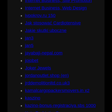
Internet Business, Site Promotion
Internet Business, Web Design
ivpokrov.ru 150
Jak stosować Cardiotensive
Jakie skutki uboczne
jan3
jan5
jayabaji-nepal.com
jojobet
Joker Jewels
jordanoutlet.shop (en)
jrddemolitionltd.co.uk3
kamalcargopackersmovers.in x2
kaszino
kazino-bonus-registraciya.sbs 1000