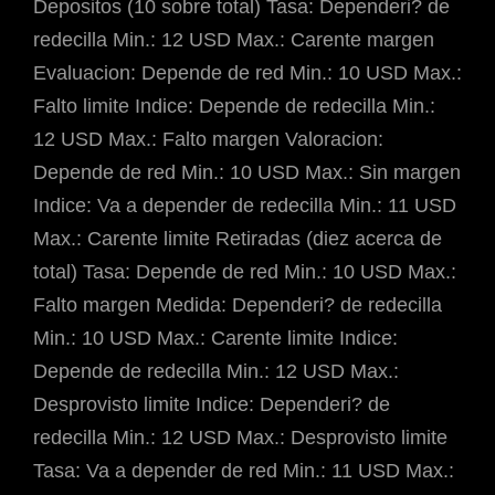
Depositos (10 sobre total) Tasa: Dependeri? de
redecilla Min.: 12 USD Max.: Carente margen
Evaluacion: Depende de red Min.: 10 USD Max.:
Falto limite Indice: Depende de redecilla Min.:
12 USD Max.: Falto margen Valoracion:
Depende de red Min.: 10 USD Max.: Sin margen
Indice: Va a depender de redecilla Min.: 11 USD
Max.: Carente limite Retiradas (diez acerca de
total) Tasa: Depende de red Min.: 10 USD Max.:
Falto margen Medida: Dependeri? de redecilla
Min.: 10 USD Max.: Carente limite Indice:
Depende de redecilla Min.: 12 USD Max.:
Desprovisto limite Indice: Dependeri? de
redecilla Min.: 12 USD Max.: Desprovisto limite
Tasa: Va a depender de red Min.: 11 USD Max.: