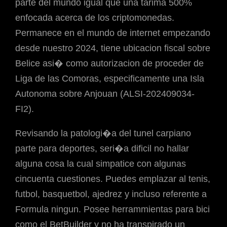
parte del mundo igual que una tarima 500%
enfocada acerca de los criptomonedas.
Permanece en el mundo de internet empezando
desde nuestro 2024, tiene ubicacion fiscal sobre
Belice asi� como autorizacion de proceder de
Liga de las Comoras, especificamente una Isla
Autonoma sobre Anjouan (ALSI-202409034-
FI2).
Revisando la patologi�a del tunel carpiano
parte para deportes, seri�a dificil no hallar
alguna cosa la cual simpatice con algunas
cincuenta cuestiones. Puedes emplazar al tenis,
futbol, basquetbol, ajedrez y incluso referente a
Formula ningun. Posee herrammientas para bici
como el BetBuilder y no ha transpirado un