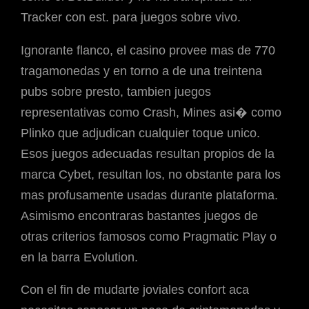
Tracker con est. para juegos sobre vivo.
Ignorante flanco, el casino provee mas de 770
tragamonedas y en torno a de una treintena
pubs sobre presto, tambien juegos
representativas como Crash, Mines asi� como
Plinko que adjudican cualquier toque unico.
Esos juegos adecuadas resultan propios de la
marca Cybet, resultan los, no obstante para los
mas profusamente usadas durante plataforma.
Asimismo encontraras bastantes juegos de
otras criterios famosos como Pragmatic Play o
en la barra Evolution.
Con el fin de mudarte joviales confort aca