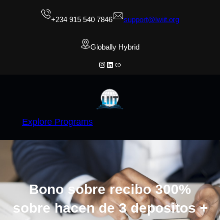
Skip
+234 915 540 7846
support@lwiit.org
to
content
Globally Hybrid
Instagram
LinkedIn
Link
Explore Programs
Bono sobre recibo 300%
sobre hacen de 3 depositos +