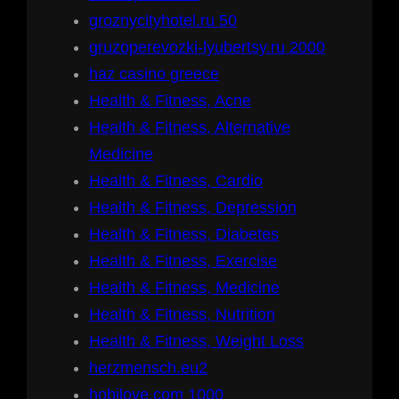
groznycityhotel.ru 50
gruzoperevozki-lyubertsy.ru 2000
haz casino greece
Health & Fitness, Acne
Health & Fitness, Alternative
Medicine
Health & Fitness, Cardio
Health & Fitness, Depression
Health & Fitness, Diabetes
Health & Fitness, Exercise
Health & Fitness, Medicine
Health & Fitness, Nutrition
Health & Fitness, Weight Loss
herzmensch.eu2
hobilove.com 1000