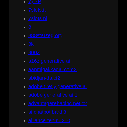
7) SP
7slots.it
7slots.nl
8
888starzeg.org
8k
900Z
a16z generative ai
aanmigakkadal.com2
abidjan-da.ci2
adobe firefly generative ai
adobe generative ai 1
advantagerehabinc.net c2
ai chatbot bard 3
alliance-teh.ru 200