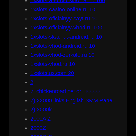
1xslots-android-skachat.ru 100
1xslots-casino-online.ru 10
1xslots-oficialnyy-sayt.ru 10
1xslots-oficialnyy-vhod.ru 100
1xslots-skachat-android.ru 10
1xslots-vhod-android.ru 10
1xslots-vhod-zerkalo.ru 10
1xslots-vhod.ru 10
1xslots.us.com 20
2
2_chickenroad.net.gr_10000
2) 22000 links English SMM Panel
2) 3000k
2000A Z
2000Z