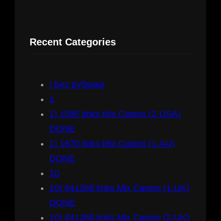
a
r
Recent Categories
c
h
! Без рубрики
1
1) 1595 links Mix Casino (2-USA)
DONE
1) 1670 links Mix Casino (1-AU)
DONE
10
10) 641286 links Mix Casino (1-UK)
DONE
10) 641286 links Mix Casino (2-UK)