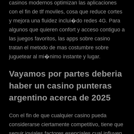
casinos modernos optimizan las aplicaciones
con el fin de tlf moviles, cosa que reduce cortes
y mejora una fluidez inclui�do redes 4G. Para
algunos que quieren confort y acceso contiguo a
las juegos favoritos, las apps sobre casino
tratan el metodo de mas costumbre sobre
juguetear al mi�nimo instante y lugar.
Vayamos por partes deberia
haber un casino punteras
argentino acerca de 2025
Con el fin de que cualquier casino pueda
considerarse ciertamente competitivo, tiene que
seguir joviales factores esenciales cual influyen