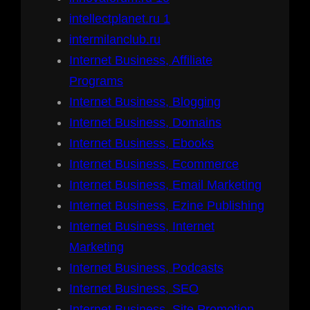
intellectplanet.ru 1
intermilanclub.ru
Internet Business, Affiliate
Programs
Internet Business, Blogging
Internet Business, Domains
Internet Business, Ebooks
Internet Business, Ecommerce
Internet Business, Email Marketing
Internet Business, Ezine Publishing
Internet Business, Internet
Marketing
Internet Business, Podcasts
Internet Business, SEO
Internet Business, Site Promotion