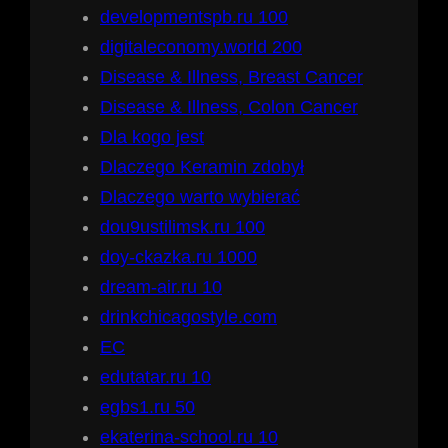
developmentspb.ru 100
digitaleconomy.world 200
Disease & Illness, Breast Cancer
Disease & Illness, Colon Cancer
Dla kogo jest
Dlaczego Keramin zdobył
Dlaczego warto wybierać
dou9ustilimsk.ru 100
doy-ckazka.ru 1000
dream-air.ru 10
drinkchicagostyle.com
EC
edutatar.ru 10
egbs1.ru 50
ekaterina-school.ru 10