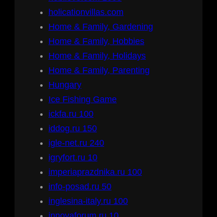
holicationvillas.com
Home & Family, Gardening
Home & Family, Hobbies
Home & Family, Holidays
Home & Family, Parenting
Hungary
Ice Fishing Game
ickfa.ru 100
iddog.ru 150
igle-net.ru 240
igryfort.ru 10
imperiaprazdnika.ru 100
info-posad.ru 50
inglesina-italy.ru 100
innovaforum.ru 10