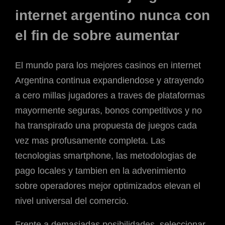
internet argentino nunca con
el fin de sobre aumentar
El mundo para los mejores casinos en internet
Argentina continua expandiendose y atrayendo
a cero millas jugadores a traves de plataformas
mayormente seguras, bonos competitivos y no
ha transpirado una propuesta de juegos cada
vez mas profusamente completa. Las
tecnologias smartphone, las metodologias de
pago locales y tambien en la advenimiento
sobre operadores mejor optimizados elevan el
nivel universal del comercio.
Frente a demasiadas posibilidades, seleccionar