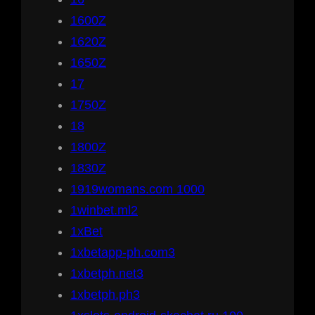
1600Z
1620Z
1650Z
17
1750Z
18
1800Z
1830Z
1919womans.com 1000
1winbet.ml2
1xBet
1xbetapp-ph.com3
1xbetph.net3
1xbetph.ph3