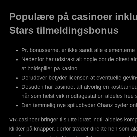
Populære på casinoer inklu
Stars tilmeldingsbonus
Pr. bonusserne, er ikke sandt alle elementerne 
Nedenfor har udstrakt alt nogle bor de oftest a
at boldspiller på kasino.
Derudover betyder licensen at eventuelle gevins
Desuden har casinoet alt alvorlig en kostbarhed
når som helst virk modtagestation aldeles free sp
Den temmelig nye spiludbyder Chanz byder onlin
VR-casinoer bringer tilslutte idræt indtil aldeles ko
klikker på knapper, derfor træder direkte hen som ald