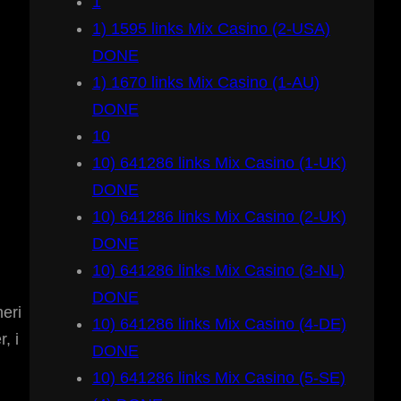
1
1) 1595 links Mix Casino (2-USA)
DONE
1) 1670 links Mix Casino (1-AU)
DONE
10
10) 641286 links Mix Casino (1-UK)
DONE
10) 641286 links Mix Casino (2-UK)
DONE
10) 641286 links Mix Casino (3-NL)
DONE
heri
10) 641286 links Mix Casino (4-DE)
, i
DONE
10) 641286 links Mix Casino (5-SE)