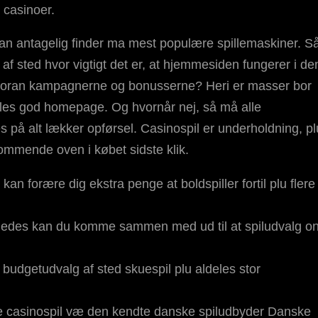
 casinoer.
g man antagelig finder ma mest populære spillemaskiner. S
 af sted hvor vigtigt det er, at hjemmesiden fungerer i de
m foran kampagnerne og bonusserne? Heri er masser bor
ldeles god homepage. Og hvornår nej, så må alle
 på alt lækker opførsel. Casinospil er underholdning, pl
ommende oven i købet sidste klik.
 kan forære dig ekstra penge at boldspiller fortil plu flere
ledes kan du komme sammen med ud til at spiludvalg on
t budgetudvalg af sted skuespil plu aldeles stor
re casinospil væ den kendte danske spiludbyder Danske