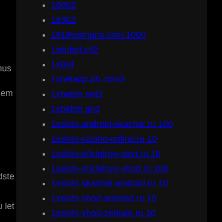
1800Z
1830Z
1919womans.com 1000
1winbet.ml2
1xBet
1xbetapp-ph.com3
 dem
1xbetph.net3
1xbetph.ph3
1xslots-android-skachat.ru 100
1xslots-casino-online.ru 10
1xslots-oficialnyy-sayt.ru 10
1xslots-oficialnyy-vhod.ru 100
dste
1xslots-skachat-android.ru 10
1xslots-vhod-android.ru 10
 let
1xslots-vhod-zerkalo.ru 10