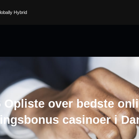
lobally Hybrid
 Opliste over bedste onl
dingsbonus casinoer i D