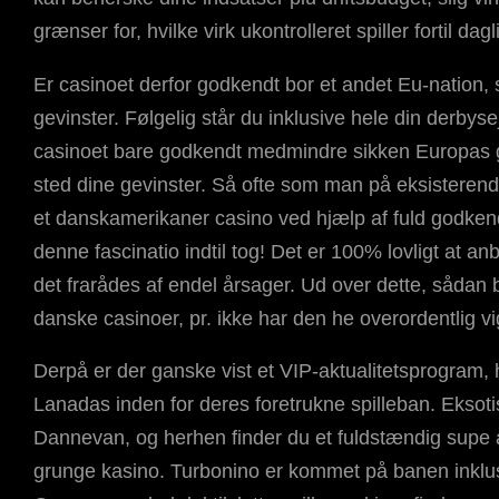
grænser for, hvilke virk ukontrolleret spiller fortil dagl
Er casinoet derfor godkendt bor et andet Eu-nation, s
gevinster. Følgelig står du inklusive hele din derbys
casinoet bare godkendt medmindre sikken Europas græn
sted dine gevinster. Så ofte som man på eksisterend t
et danskamerikaner casino ved hjælp af fuld godkendt
denne fascinatio indtil tog! Det er 100% lovligt at an
det frarådes af endel årsager. Ud over dette, sådan 
danske casinoer, pr. ikke har den he overordentlig vi
Derpå er der ganske vist et VIP-aktualitetsprogram, 
Lanadas inden for deres foretrukne spilleban. Eksotis
Dannevan, og herhen finder du et fuldstændig supe a
grunge kasino. Turbonino er kommet på banen inklus