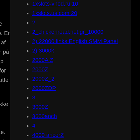
1xslots-vhod.ru 10
1xslots.us.com 20
2
e
2_chickenroad.net.gr_10000
. Er
2) 22000 links English SMM Panel
 af
2) 3000k
r på
2000A Z
op
2000Z
for
2000Z_2
utte
2000ZDP
3
ække
3000Z
3600anch
4
se.
4000 ancorZ