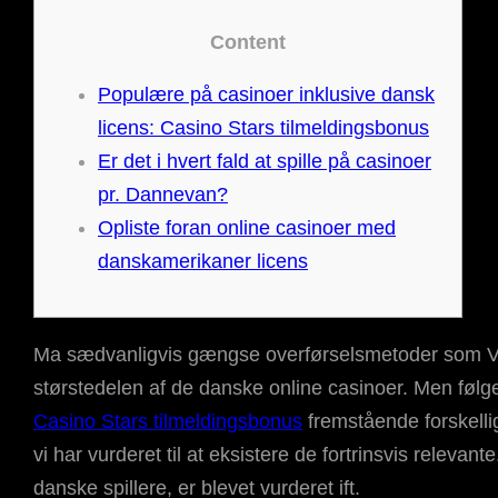
Content
Populære på casinoer inklusive dansk
licens: Casino Stars tilmeldingsbonus
Er det i hvert fald at spille på casinoer
pr. Dannevan?
Opliste foran online casinoer med
danskamerikaner licens
Ma sædvanligvis gængse overførselsmetoder som VISA
størstedelen af de danske online casinoer. Men følgel
Casino Stars tilmeldingsbonus
fremstående forskelligh
vi har vurderet til at eksistere de fortrinsvis relevante
danske spillere, er blevet vurderet ift.