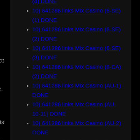
(4) DONE
10) 641286 links Mix Casino (6-SE)
(1) DONE
10) 641286 links Mix Casino (6-SE)
(2) DONE
10) 641286 links Mix Casino (6-SE)
(3) DONE
at
10) 641286 links Mix Casino (8-CA)
(2) DONE
10) 641286 links Mix Casino (AU-1)
e,
DONE
10) 641286 links Mix Casino (AU-
10-11) DONE
is
10) 641286 links Mix Casino (AU-2)
DONE