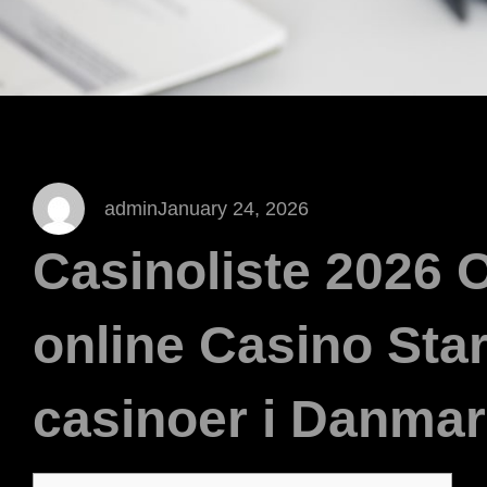
admin
January 24, 2026
Casinoliste 2026 O
online Casino Sta
casinoer i Danmar