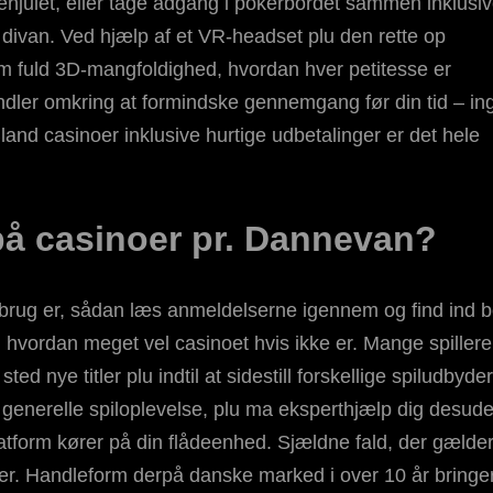
ehjulet, eller tage adgang i pokerbordet sammen inklusi
n divan. Ved hjælp af et VR-headset plu den rette op
som fuld 3D-mangfoldighed, hvordan hver petitesse er
handler omkring at formindske gennemgang før din tid – in
land casinoer inklusive hurtige udbetalinger er det hele
e på casinoer pr. Dannevan?
brug er, sådan læs anmeldelserne igennem og find ind b
g hvordan meget vel casinoet hvis ikke er. Mange spillere
ted nye titler plu indtil at sidestill forskellige spiludbyde
en generelle spiloplevelse, plu ma eksperthjælp dig desude
atform kører på din flådeenhed. Sjældne fald, der gælde
byrer. Handleform derpå danske marked i over 10 år bringe