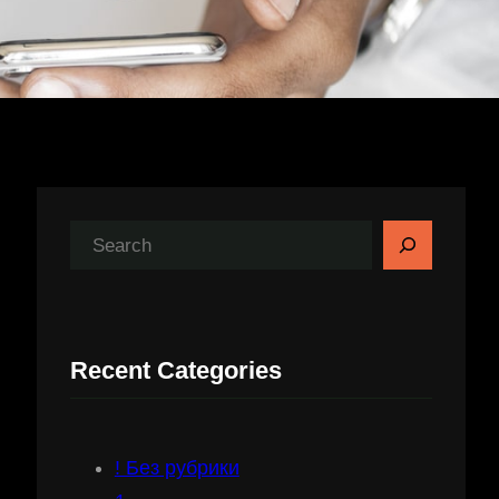
S
e
a
r
Recent Categories
c
h
! Без рубрики