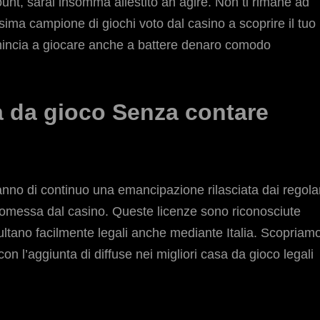
ount, sarai insomma allestito an agire. Non ti rimane ad
ima campione di giochi voto dal casino a scoprire il tuo
comincia a giocare anche a battere denaro comodo
a da gioco Senza contare
nno di continuo una emancipazione rilasciata dai regolar
promessa dal casino. Queste licenze sono riconosciute
ultano facilmente legali anche mediante Italia. Scopriam
con l’aggiunta di diffuse nei migliori casa da gioco legali