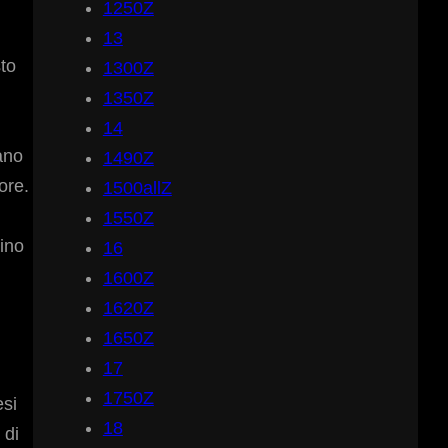
1250Z
13
to
1300Z
1350Z
14
ano
1490Z
ore.
1500allZ
1550Z
ino
16
1600Z
1620Z
1650Z
17
1750Z
esi
18
 di