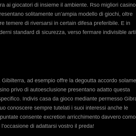
ara ai giocatori di insieme il ambiente. Rso migliori casino
esentano solitamente un’ampia modello di giochi, oltre
re temere di riversarsi in certain difesa preferibile. E in
rni standard di sicurezza, verso fermare indivisible artif
a Gibilterra, ad esempio offre la degoutta accordo solam
casino privo di autoesclusione presentano adatto questa
specifico. Indivis casa da gioco mediante permesso Gibra
puo conoscere sempre tutelati i suoi interessi anche le
elle puntate consente excretion arricchimento davvero com
 l’occasione di adattarsi vostro il preda!