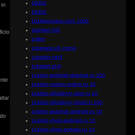
1800Z
 in
1830Z
1919womans.com 1000
1winbet.ml2
icio
1xBet
1xbetapp-ph.com3
1xbetph.net3
1xbetph.ph3
1xslots-android-skachat.ru 100
ente
1xslots-casino-online.ru 10
1xslots-oficialnyy-sayt.ru 10
ltar
1xslots-oficialnyy-vhod.ru 100
1xslots-skachat-android.ru 10
odo
1xslots-vhod-android.ru 10
1xslots-vhod-zerkalo.ru 10