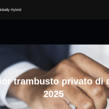
lobally Hybrid
lior trambusto privato d
2025