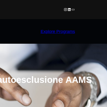
Instagram
LinkedIn
Link
Explore Programs
i autoesclusione AAMS