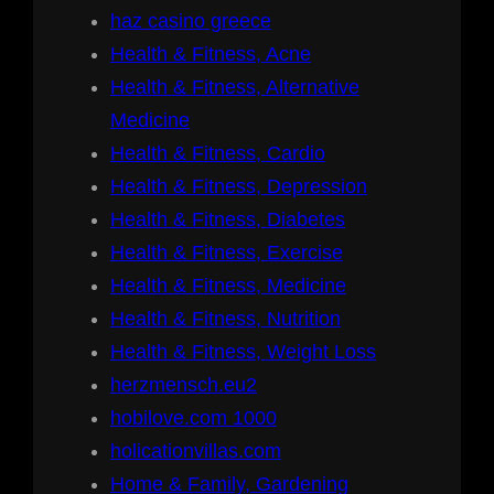
haz casino greece
Health & Fitness, Acne
Health & Fitness, Alternative
Medicine
Health & Fitness, Cardio
Health & Fitness, Depression
Health & Fitness, Diabetes
Health & Fitness, Exercise
Health & Fitness, Medicine
Health & Fitness, Nutrition
Health & Fitness, Weight Loss
herzmensch.eu2
hobilove.com 1000
holicationvillas.com
Home & Family, Gardening