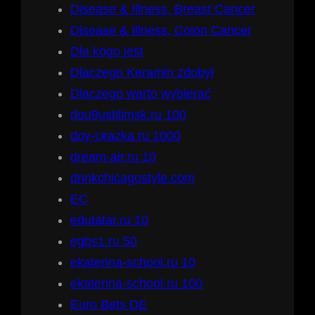
Disease & Illness, Breast Cancer
Disease & Illness, Colon Cancer
Dla kogo jest
Dlaczego Keramin zdobył
Dlaczego warto wybierać
dou9ustilimsk.ru 100
doy-ckazka.ru 1000
dream-air.ru 10
drinkchicagostyle.com
EC
edutatar.ru 10
egbs1.ru 50
ekaterina-school.ru 10
ekaterina-school.ru 100
Euro Bets DE