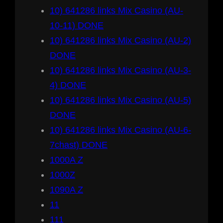
10) 641286 links Mix Casino (AU-
10-11) DONE
10) 641286 links Mix Casino (AU-2)
DONE
10) 641286 links Mix Casino (AU-3-
4) DONE
10) 641286 links Mix Casino (AU-5)
DONE
10) 641286 links Mix Casino (AU-6-
7chast) DONE
1000A Z
1000Z
1090A Z
11
111