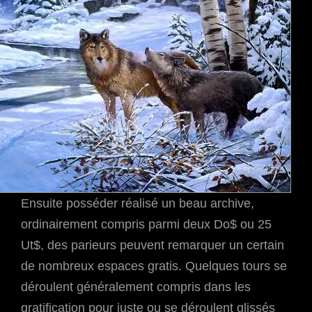
Ensuite posséder réalisé un beau archive,
ordinairement compris parmi deux Do$ ou 25
Ut$, des parieurs peuvent remarquer un certain
de nombreux espaces gratis. Quelques tours se
déroulent généralement compris dans les
gratification pour juste ou se déroulent glissés