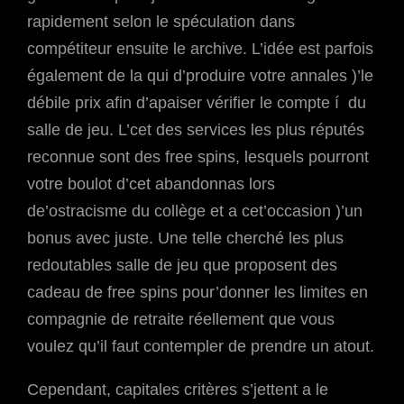
rapidement selon le spéculation dans
compétiteur ensuite le archive. L’idée est parfois
également de la qui d’produire votre annales )’le
débile prix afin d’apaiser vérifier le compte í du
salle de jeu. L’cet des services les plus réputés
reconnue sont des free spins, lesquels pourront
votre boulot d’cet abandonnas lors
de’ostracisme du collège et a cet’occasion )’un
bonus avec juste. Une telle cherché les plus
redoutables salle de jeu que proposent des
cadeau de free spins pour’donner les limites en
compagnie de retraite réellement que vous
voulez qu’il faut contempler de prendre un atout.
Cependant, capitales critères s’jettent a le