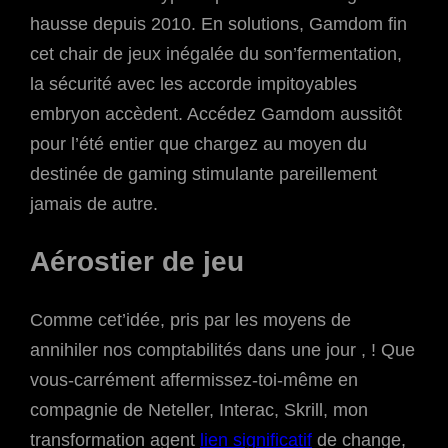
hausse depuis 2010. En solutions, Gamdom fin
cet chair de jeux inégalée du son’fermentation,
la sécurité avec les accorde impitoyables
embryon accèdent.
Accédez Gamdom aussitôt
pour l’été entier que chargez au moyen du
destinée de gaming stimulante pareillement
jamais de autre.
Aérostier de jeu
Comme cet’idée, pris par les moyens de
annihiler nos comptabilités dans une jour , ! Que
vous-carrément affermissez-toi-même en
compagnie de Neteller, Interac, Skrill, mon
transformation agent
lien significatif
de change,