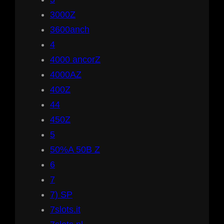
3000Z
3600anch
4
4000 ancorZ
4000AZ
400Z
44
450Z
5
50%A 50B Z
6
7
7) SP
7slots.it