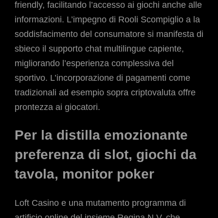
friendly, facilitando l’accesso ai giochi anche alle
informazioni. L’impegno di Rooli Scompiglio a la
soddisfacimento del consumatore si manifesta di
sbieco il supporto chat multilingue capiente,
migliorando l’esperienza complessiva del
sportivo. L’incorporazione di pagamenti come
tradizionali ad esempio sopra criptovaluta offre
prontezza ai giocatori.
Per la distilla emozionante
preferenza di slot, giochi da
tavola, monitor poker
Loft Casino e una mutamento programma di
artificio online del insieme Regina N.V. che