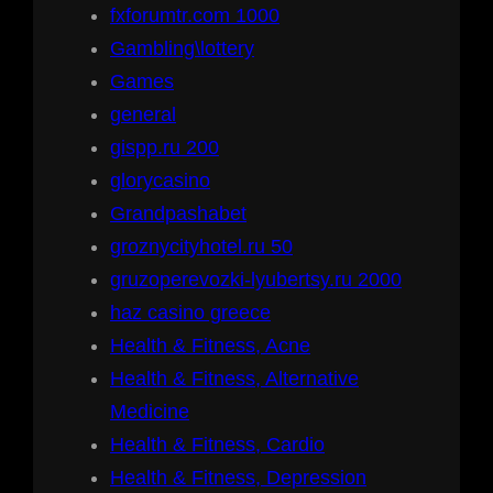
fxforumtr.com 1000
Gambling\lottery
Games
general
gispp.ru 200
glorycasino
Grandpashabet
groznycityhotel.ru 50
gruzoperevozki-lyubertsy.ru 2000
haz casino greece
Health & Fitness, Acne
Health & Fitness, Alternative
Medicine
Health & Fitness, Cardio
Health & Fitness, Depression