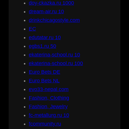
doy-ckazka.ru 1000
dream-air.ru 10
drinkchicagostyle.com
EC
edutatar.ru 10
egbs1.ru 50
ekaterina-school.ru 10
ekaterina-school.ru 100
Euro Bets DE
Euro Bets NL
evo33-nepal.com
Fashion, Clothing
Fashion, Jewelry
fc-metallurg.ru 10
fcommunity.ru