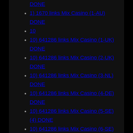
DONE
1) 1670 links Mix Casino (1-AU)
DONE
10
10) 641286 links Mix Casino (1-UK)
DONE
10) 641286 links Mix Casino (2-UK)
DONE
10) 641286 links Mix Casino (3-NL)
DONE
10) 641286 links Mix Casino (4-DE)
DONE
10) 641286 links Mix Casino (5-SE)
(4) DONE
10) 641286 links Mix Casino (6-SE)