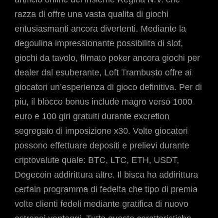
razza di offre una vasta qualita di giochi
entusiasmanti ancora divertenti. Mediante la
degoulina impressionante possibilita di slot,
giochi da tavolo, filmato poker ancora giochi per
dealer dal esuberante, Loft Trambusto offre ai
giocatori un’esperienza di gioco definitiva. Per di
piu, il blocco bonus include magro verso 1000
euro e 100 giri gratuiti durante excretion
segregato di imposizione x30. Volte giocatori
possono effettuare depositi e prelievi durante
criptovalute quale: BTC, LTC, ETH, USDT,
Dogecoin addirittura altre. Il bisca ha addirittura
certain programma di fedelta che tipo di premia
volte clienti fedeli mediante gratifica di nuovo