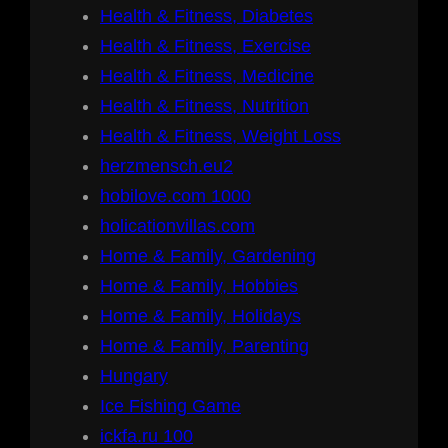
Health & Fitness, Diabetes
Health & Fitness, Exercise
Health & Fitness, Medicine
Health & Fitness, Nutrition
Health & Fitness, Weight Loss
herzmensch.eu2
hobilove.com 1000
holicationvillas.com
Home & Family, Gardening
Home & Family, Hobbies
Home & Family, Holidays
Home & Family, Parenting
Hungary
Ice Fishing Game
ickfa.ru 100