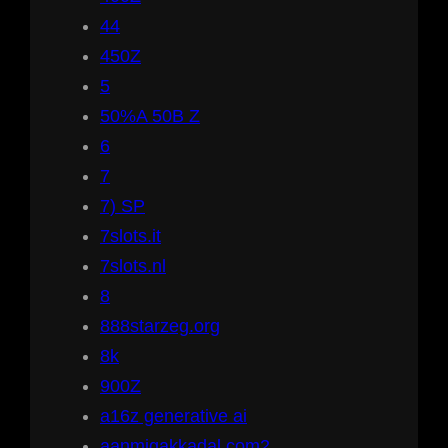
44
450Z
5
50%A 50B Z
6
7
7) SP
7slots.it
7slots.nl
8
888starzeg.org
8k
900Z
a16z generative ai
aanmigakkadal.com2