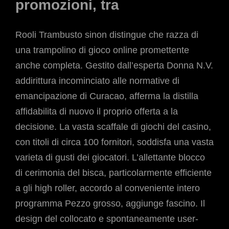
promozioni, tra
Rooli Trambusto sinon distingue che razza di
una trampolino di gioco online promettente
anche completa. Gestito dall’esperta Donna N.V.
addirittura incominciato alle normative di
emancipazione di Curacao, afferma la distilla
affidabilita di nuovo il proprio offerta a la
decisione. La vasta scaffale di giochi del casino,
con titoli di circa 100 fornitori, soddisfa una vasta
varieta di gusti dei giocatori. L’allettante blocco
di cerimonia del bisca, particolarmente efficiente
a gli high roller, accordo al conveniente intero
programma Pezzo grosso, aggiunge fascino. Il
design del collocato e spontaneamente user-