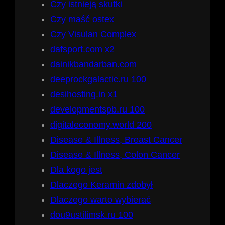
Czy istnieją skutki
Czy maść ostex
Czy Visulan Complex
dafsport.com x2
dainikbandarban.com
deeprockgalactic.ru 100
desihosting.in x1
developmentspb.ru 100
digitaleconomy.world 200
Disease & Illness, Breast Cancer
Disease & Illness, Colon Cancer
Dla kogo jest
Dlaczego Keramin zdobył
Dlaczego warto wybierać
dou9ustilimsk.ru 100