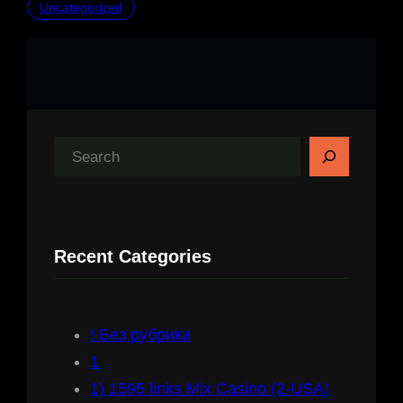
Uncategorized
S
e
a
r
Recent Categories
c
h
! Без рубрики
1
1) 1595 links Mix Casino (2-USA)