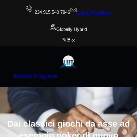
Skip
+234 915 540 7846
support@lwiit.org
to
content
Globally Hybrid
Instagram
LinkedIn
Link
Explore Programs
Dai classici giochi da asse ad
esempio poker di nuovo