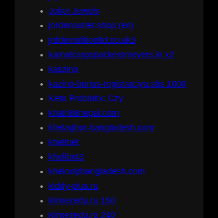
Joker Jewels
jordanoutlet.shop (en)
jrddemolitionltd.co.uk3
kamalcargopackersmovers.in x2
kaszino
kazino-bonus-registraciya.sbs 1000
Keto Probiotix: Czy
khalti88nepal.com
khelaghor-bangladesh.com
khelibet
khelibet3
khelovipbangladesh.com
kiddy-plus.ru
kilmezedu.ru 150
kilmezedu.ru 240