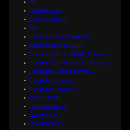
CH
Chicken Road
Chicken Road 2
CIB
Comment Fonctionnent les
Communications, GPS
Communications, Mobile Phones
Computers, Computer Certification
Computers, Data Recovery
Computers, Games
Computers, Hardware
cork-24.ru 20
crazytime.ink z2
ctextoken.io
Czy Hondro Sol