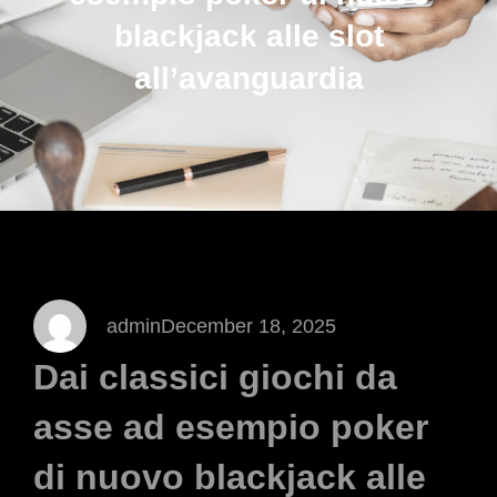
blackjack alle slot
all’avanguardia
admin
December 18, 2025
Dai classici giochi da
asse ad esempio poker
di nuovo blackjack alle