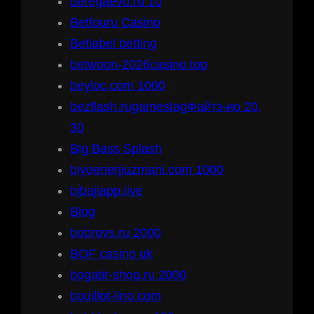
beregaevo.ru 10
Betfouru Casino
Betlabel betting
betwoon-2026casino.top
beyloc.com 1000
bezflash.rugamestagФайтз-ио 20,
30
Big Bass Splash
biyoenerjiuzmani.com 1000
bjbajiapp.live
Blog
bobrovs.ru 2000
BOF casino uk
bogatir-shop.ru 2000
bouillot-lino.com