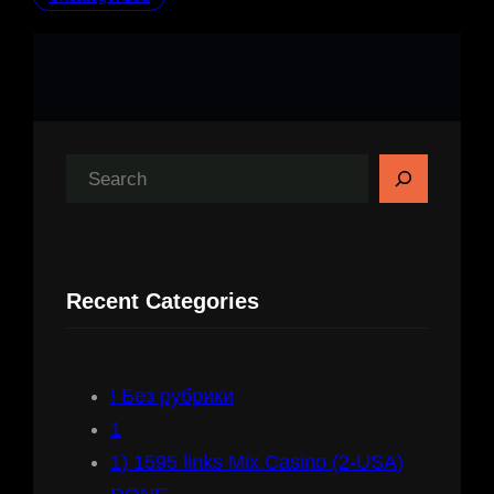
S
e
a
r
Recent Categories
c
h
! Без рубрики
1
1) 1595 links Mix Casino (2-USA)