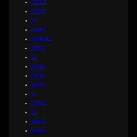
1300Z
1350Z
14
1490Z
1500allZ
1550Z
16
1600Z
1620Z
1650Z
17
1750Z
18
1800Z
1830Z