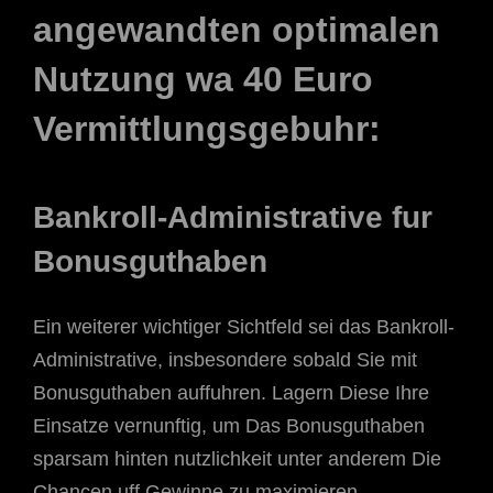
angewandten optimalen
Nutzung wa 40 Euro
Vermittlungsgebuhr:
Bankroll-Administrative fur
Bonusguthaben
Ein weiterer wichtiger Sichtfeld sei das Bankroll-
Administrative, insbesondere sobald Sie mit
Bonusguthaben auffuhren. Lagern Diese Ihre
Einsatze vernunftig, um Das Bonusguthaben
sparsam hinten nutzlichkeit unter anderem Die
Chancen uff Gewinne zu maximieren.