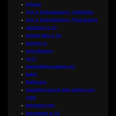
Articles
Arts & Entertainment, Celebrities
Arts & Entertainment, Photography
attdistant.ru 20
auteka-aba.ru 20
aveslim.ru
Avia Masters
Az21
backtolifefoundation.in2
bahis
Bahiscom
basaribet-guncel-giris-adresi.com
1000
bbmpgov.com
beregaevo.ru 10