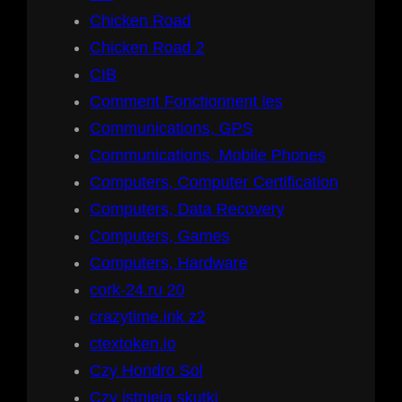
Chicken Road
Chicken Road 2
CIB
Comment Fonctionnent les
Communications, GPS
Communications, Mobile Phones
Computers, Computer Certification
Computers, Data Recovery
Computers, Games
Computers, Hardware
cork-24.ru 20
crazytime.ink z2
ctextoken.io
Czy Hondro Sol
Czy istnieją skutki