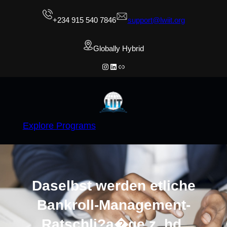
Skip
+234 915 540 7846
support@lwiit.org
to
content
Globally Hybrid
Instagram
LinkedIn
Link
Explore Programs
Daselbst werden etliche
Bankroll-Management-
Ratschli?a�ge z. hd.