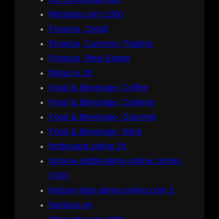
fikirsitesi.com 1000
Finance, Credit
Finance, Currency Trading
Finance, Real Estate
fitago.ru 20
Food & Beverage, Coffee
Food & Beverage, Cooking
Food & Beverage, Gourmet
Food & Beverage, Wine
fortboyard.online 20
fortune-rabbit-demo-online.comen
(200)
fortune-tiger-demo-online.com 2
fuertaco.es