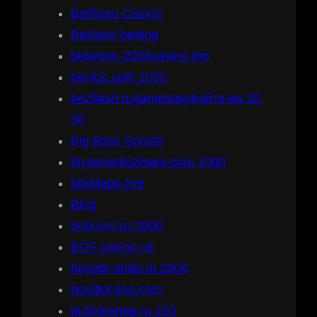
Betfouru Casino
Betlabel betting
betwoon-2026casino.top
beyloc.com 1000
bezflash.rugamestagФайтз-ио 20,
30
Big Bass Splash
biyoenerjiuzmani.com 1000
bjbajiapp.live
Blog
bobrovs.ru 2000
BOF casino uk
bogatir-shop.ru 2000
bouillot-lino.com
bubbleshop.ru 150