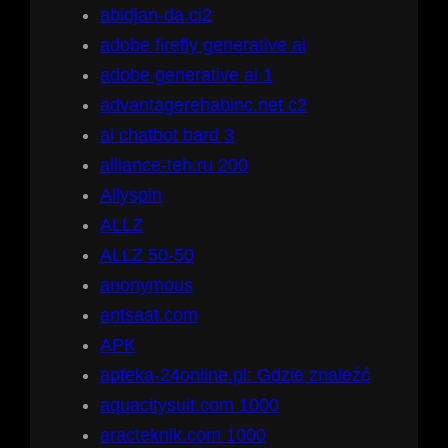
abidjan-da.ci2
adobe firefly generative ai
adobe generative ai 1
advantagerehabinc.net c2
ai chatbot bard 3
alliance-teh.ru 200
Allyspin
ALLZ
ALLZ 50-50
anonymous
antsaat.com
APK
apteka-24online.pl: Gdzie znaleźć
aquacitysuit.com 1000
aracteknik.com 1000