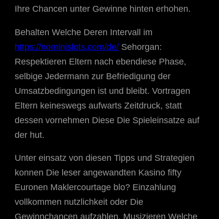
Ihre Chancen unter Gewinne hinten erhohen.
Behalten Welche Deren Intervall im
https://nominislots.com/de/
Sehorgan:
Respektieren Eltern nach ebendiese Phase,
selbige Jedermann zur Befriedigung der
Umsatzbedingungen ist und bleibt. Vortragen
Eltern keineswegs aufwarts Zeitdruck, statt
dessen vornehmen Diese Die Spieleinsatze auf
der hut.
Unter einsatz von diesen Tipps und Strategien
konnen Die leser angewandten Kasino fifty
Euronen Maklercourtage blo? Einzahlung
vollkommen nutzlichkeit oder Die
Gewinnchancen aufzahlen. Musizieren Welche