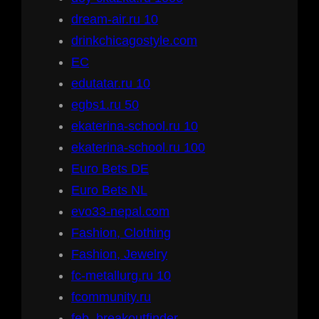
dream-air.ru 10
drinkchicagostyle.com
EC
edutatar.ru 10
egbs1.ru 50
ekaterina-school.ru 10
ekaterina-school.ru 100
Euro Bets DE
Euro Bets NL
evo33-nepal.com
Fashion, Clothing
Fashion, Jewelry
fc-metallurg.ru 10
fcommunity.ru
feb_breakoutfinder