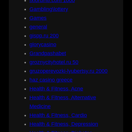
fxforumtr.com 1000
Gambling\lottery
Games
general
gispp.ru 200
glorycasino
Grandpashabet
groznycityhotel.ru 50
gruzoperevozki-lyubertsy.ru 2000
haz casino greece
Health & Fitness, Acne
Health & Fitness, Alternative
Medicine
Health & Fitness, Cardio
Health & Fitness, Depression