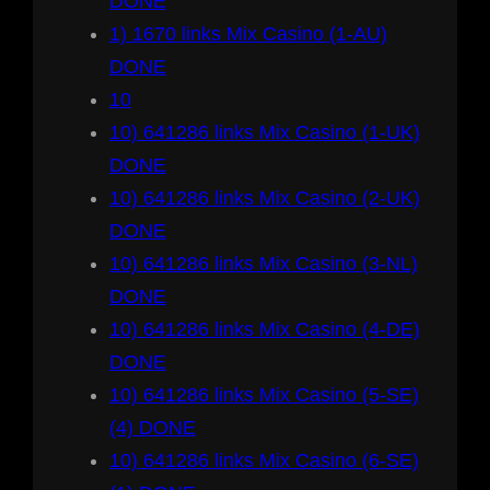
DONE
1) 1670 links Mix Casino (1-AU)
DONE
10
10) 641286 links Mix Casino (1-UK)
DONE
10) 641286 links Mix Casino (2-UK)
DONE
10) 641286 links Mix Casino (3-NL)
DONE
10) 641286 links Mix Casino (4-DE)
DONE
10) 641286 links Mix Casino (5-SE)
(4) DONE
10) 641286 links Mix Casino (6-SE)