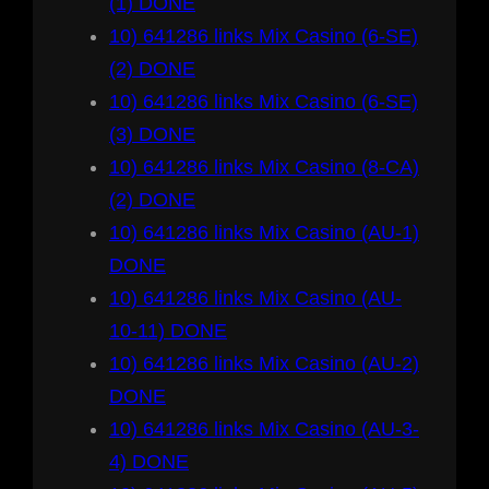
(1) DONE
10) 641286 links Mix Casino (6-SE)
(2) DONE
10) 641286 links Mix Casino (6-SE)
(3) DONE
10) 641286 links Mix Casino (8-CA)
(2) DONE
10) 641286 links Mix Casino (AU-1)
DONE
10) 641286 links Mix Casino (AU-
10-11) DONE
10) 641286 links Mix Casino (AU-2)
DONE
10) 641286 links Mix Casino (AU-3-
4) DONE