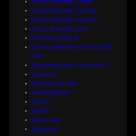
Food & Beverage, Coffee
Food & Beverage, Cooking
Food & Beverage, Gourmet
Food & Beverage, Wine
fortboyard.online 20
fortune-rabbit-demo-online.comen
(200)
fortune-tiger-demo-online.com 2
fuertaco.es
fxforumtr.com 1000
Gambling\lottery
Games
general
gispp.ru 200
glorycasino