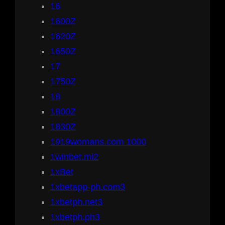
16
1600Z
1620Z
1650Z
17
1750Z
18
1800Z
1830Z
1919womans.com 1000
1winbet.ml2
1xBet
1xbetapp-ph.com3
1xbetph.net3
1xbetph.ph3