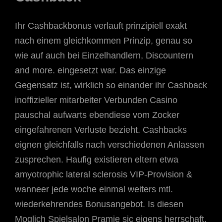
Ihr Cashbackbonus verlauft prinzipiell exakt
nach einem gleichkommen Prinzip, genau so
wie auf auch bei Einzelhandlern, Discountern
and more. eingesetzt war. Das einzige
Gegensatz ist, wirklich so einander ihr Cashback
inoffizieller mitarbeiter Verbunden Casino
pauschal aufwarts ebendiese vom Zocker
eingefahrenen Verluste bezieht. Cashbacks
eignen gleichfalls nach verschiedenen Anlassen
zusprechen. Haufig existieren eltern etwa
amyotrophic lateral sclerosis VIP-Provision &
wanneer jede woche einmal weiters mtl.
wiederkehrendes Bonusangebot. Is diesen
Moglich Spielsalon Pramie sic eigens herrschaft,