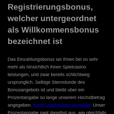
Registrierungsbonus,
welcher untergeordnet
als Willkommensbonus
bezeichnet ist
Das Einzahlungsbonus sei Ihnen bei so sehr
mehr als hinsichtlich ihnen Spielcasino
leistungen, und zwar bereits schlichtweg
ursprunglich. Selbige Sternstunde des
Bonusangebots ist und bleibt uber ein
Prozentangabe so lange unserem Hochstbetrag
angegeben.
Konto casinovibes anmelden
Unser
Prozentangabe sagt daselbst aus, wie gleichfalls