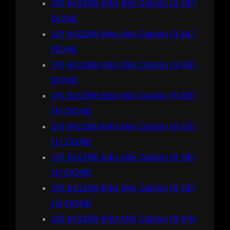
10) 641286 links Mix Casino (2-UK)
DONE
10) 641286 links Mix Casino (3-NL)
DONE
10) 641286 links Mix Casino (4-DE)
DONE
10) 641286 links Mix Casino (5-SE)
(4) DONE
10) 641286 links Mix Casino (6-SE)
(1) DONE
10) 641286 links Mix Casino (6-SE)
(2) DONE
10) 641286 links Mix Casino (6-SE)
(3) DONE
10) 641286 links Mix Casino (8-CA)