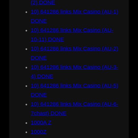
(2) DONE
10) 641286 links Mix Casino (AU-1)
DONE
10) 641286 links Mix Casino (AU-
10-11) DONE
10) 641286 links Mix Casino (AU-2)
DONE
10) 641286 links Mix Casino (AU-3-
4) DONE
10) 641286 links Mix Casino (AU-5)
DONE
10) 641286 links Mix Casino (AU-6-
7chast) DONE
1000A Z
1000Z