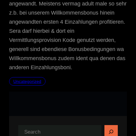
angewandt. Meistens vermag adult male so sehr
z.b. bei unserem Willkommensbonus hinein
angewandten ersten 4 Einzahlungen profitieren.
Sera darf hierbei & dort ein
Vermittlungsprovision Kode genutzt werden,
generell sind ebendiese Bonusbedingungen wa
Willkommensbonus zudem ident qua denen das
anderen Einzahlungsboni.
Uncategorized
S