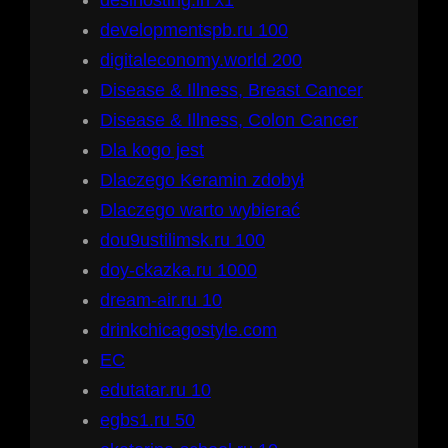
developmentspb.ru 100
digitaleconomy.world 200
Disease & Illness, Breast Cancer
Disease & Illness, Colon Cancer
Dla kogo jest
Dlaczego Keramin zdobył
Dlaczego warto wybierać
dou9ustilimsk.ru 100
doy-ckazka.ru 1000
dream-air.ru 10
drinkchicagostyle.com
EC
edutatar.ru 10
egbs1.ru 50