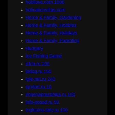
hobilove.com 1000
holicationvillas.com
Home & Family, Gardening
Home & Family, Hobbies
Home & Family, Holidays
Home & Family, Parenting
Hungary
Ice Fishing Game
ickfa.ru 100
iddog.ru 150
igle-net.ru 240
igryfort.ru 10
imperiaprazdnika.ru 100
info-posad.ru 50
inglesina-italy.ru 100