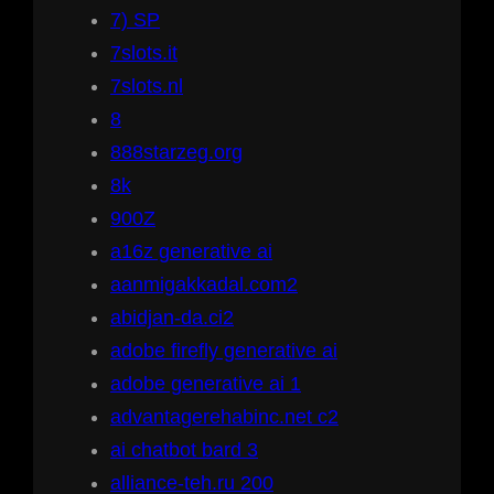
7) SP
7slots.it
7slots.nl
8
888starzeg.org
8k
900Z
a16z generative ai
aanmigakkadal.com2
abidjan-da.ci2
adobe firefly generative ai
adobe generative ai 1
advantagerehabinc.net c2
ai chatbot bard 3
alliance-teh.ru 200