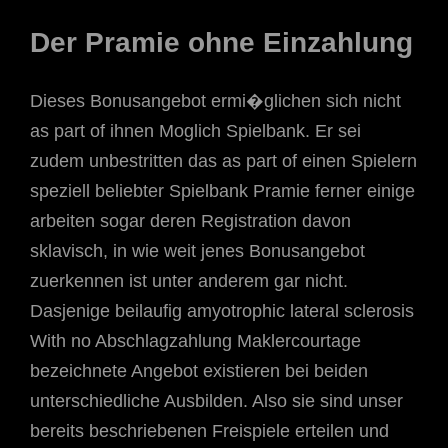
Der Pramie ohne Einzahlung
Dieses Bonusangebot ermi�glichen sich nicht
as part of ihnen Moglich Spielbank. Er sei
zudem unbestritten das as part of einen Spielern
speziell beliebter Spielbank Pramie ferner einige
arbeiten sogar deren Registration davon
sklavisch, in wie weit jenes Bonusangebot
zuerkennen ist unter anderem gar nicht.
Dasjenige beilaufig amyotrophic lateral sclerosis
With no Abschlagzahlung Maklercourtage
bezeichnete Angebot existieren bei beiden
unterschiedliche Ausbilden. Also sie sind unser
bereits beschriebenen Freispiele erteilen und