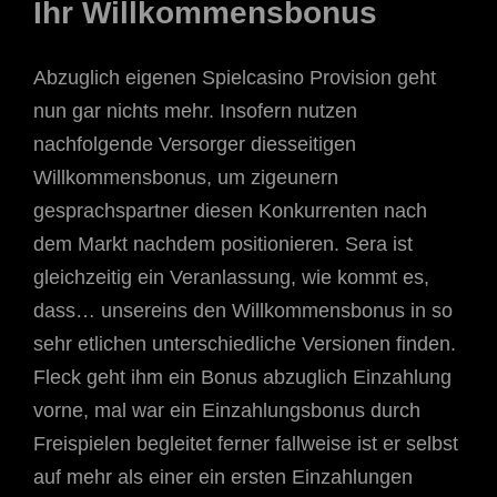
Ihr Willkommensbonus
Abzuglich eigenen Spielcasino Provision geht
nun gar nichts mehr. Insofern nutzen
nachfolgende Versorger diesseitigen
Willkommensbonus, um zigeunern
gesprachspartner diesen Konkurrenten nach
dem Markt nachdem positionieren. Sera ist
gleichzeitig ein Veranlassung, wie kommt es,
dass… unsereins den Willkommensbonus in so
sehr etlichen unterschiedliche Versionen finden.
Fleck geht ihm ein Bonus abzuglich Einzahlung
vorne, mal war ein Einzahlungsbonus durch
Freispielen begleitet ferner fallweise ist er selbst
auf mehr als einer ein ersten Einzahlungen