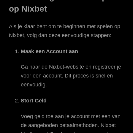
op Nixbet
Als je klaar bent om te beginnen met spelen op
Nixbet, volg dan deze eenvoudige stappen:
Maak een Account aan
Ga naar de Nixbet-website en registreer je
voor een account. Dit proces is snel en
eenvoudig.
Stort Geld
Voeg geld toe aan je account met een van
de aangeboden betaalmethoden. Nixbet