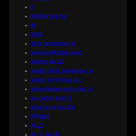
8
888starzeg.org
8k
900Z
a16z generative ai
aanmigakkadal.com2
abidjan-da.ci2
adobe firefly generative ai
adobe generative ai 1
advantagerehabinc.net c2
ai chatbot bard 3
alliance-teh.ru 200
Allyspin
ALLZ
ALLZ 50-50