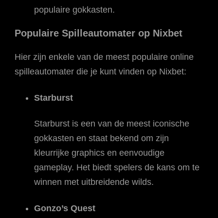
populaire gokkasten.
Populaire Spilleautomater op Nixbet
Hier zijn enkele van de meest populaire online
spilleautomater die je kunt vinden op Nixbet:
Starburst
Starburst is een van de meest iconische
gokkasten en staat bekend om zijn
kleurrijke graphics en eenvoudige
gameplay. Het biedt spelers de kans om te
winnen met uitbreidende wilds.
Gonzo’s Quest