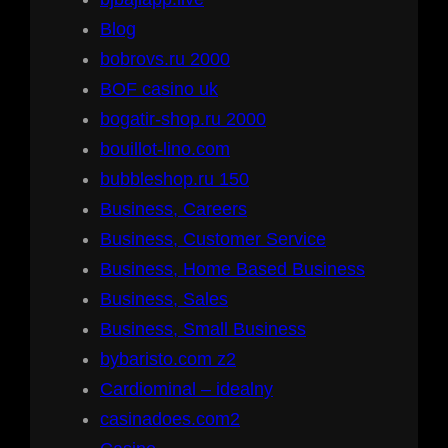
Blog
bobrovs.ru 2000
BOF casino uk
bogatir-shop.ru 2000
bouillot-lino.com
bubbleshop.ru 150
Business, Careers
Business, Customer Service
Business, Home Based Business
Business, Sales
Business, Small Business
bybaristo.com z2
Cardiominal – idealny
casinadoes.com2