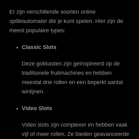
Er zijn verschillende soorten online
spilleautomater die je kunt spelen. Hier zijn de
meest populaire types:
Classic Slots
Deze gokkasten zijn geïnspireerd op de
traditionele fruitmachines en hebben
meestal drie rollen en een beperkt aantal
winlijnen.
Video Slots
Video slots zijn complexer en hebben vaak
vijf of meer rollen. Ze bieden geavanceerde