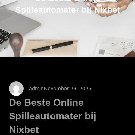
Spilleautomater bij Nixbet
admin
November 26, 2025
De Beste Online
Spilleautomater bij
Nixbet