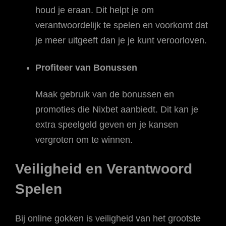
houd je eraan. Dit helpt je om
verantwoordelijk te spelen en voorkomt dat
je meer uitgeeft dan je je kunt veroorloven.
Profiteer van Bonussen
Maak gebruik van de bonussen en
promoties die Nixbet aanbiedt. Dit kan je
extra speelgeld geven en je kansen
vergroten om te winnen.
Veiligheid en Verantwoord
Spelen
Bij online gokken is veiligheid van het grootste