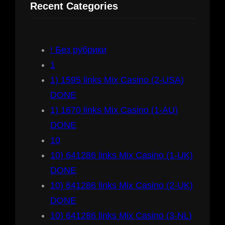
Recent Categories
c
h
! Без рубрики
1
1) 1595 links Mix Casino (2-USA)
DONE
1) 1670 links Mix Casino (1-AU)
DONE
10
10) 641286 links Mix Casino (1-UK)
DONE
10) 641286 links Mix Casino (2-UK)
DONE
10) 641286 links Mix Casino (3-NL)