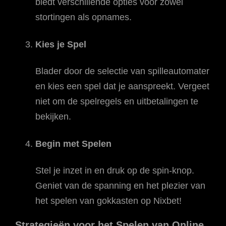
biedt verschillende opties voor zowel
stortingen als opnames.
Kies je Spel
Blader door de selectie van spilleautomater
en kies een spel dat je aanspreekt. Vergeet
niet om de spelregels en uitbetalingen te
bekijken.
Begin met Spelen
Stel je inzet in en druk op de spin-knop.
Geniet van de spanning en het plezier van
het spelen van gokkasten op Nixbet!
Strategieën voor het Spelen van Online