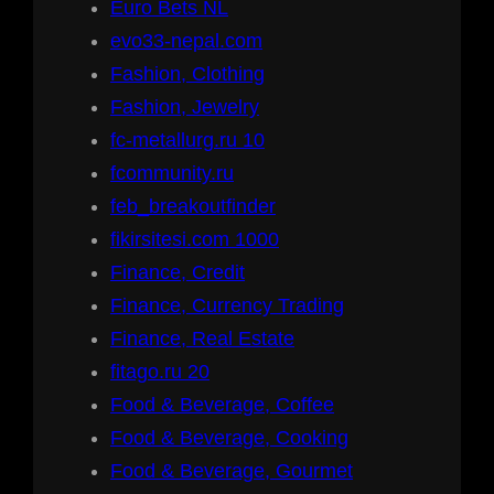
Euro Bets NL
evo33-nepal.com
Fashion, Clothing
Fashion, Jewelry
fc-metallurg.ru 10
fcommunity.ru
feb_breakoutfinder
fikirsitesi.com 1000
Finance, Credit
Finance, Currency Trading
Finance, Real Estate
fitago.ru 20
Food & Beverage, Coffee
Food & Beverage, Cooking
Food & Beverage, Gourmet