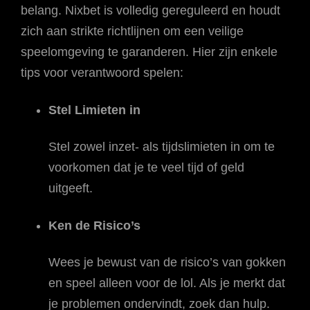
belang. Nixbet is volledig gereguleerd en houdt
zich aan strikte richtlijnen om een veilige
speelomgeving te garanderen. Hier zijn enkele
tips voor verantwoord spelen:
Stel Limieten in
Stel zowel inzet- als tijdslimieten in om te
voorkomen dat je te veel tijd of geld
uitgeeft.
Ken de Risico’s
Wees je bewust van de risico’s van gokken
en speel alleen voor de lol. Als je merkt dat
je problemen ondervindt, zoek dan hulp.