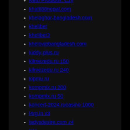
Keto Probiotix: Czy
khalti88nepal.com
khelaghor-bangladesh.com
khelibet
khelibet3
khelovipbangladesh.com
kiddy-plus.ru
kilmezedu.ru 150
kilmezedu.ru 240
kipmu.ru
kompmix.ru 200
kompmix.ru 50
koncert-2024.rucasino 1000
l4rg.in x3
ladysdesire.com z4