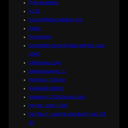
Avia Masters
Az21
backtolifefoundation.in2
bahis
Bahiscom
basaribet-guncel-giris-adresi.com
1000
bbmpgov.com
beregaevo.ru 10
Betfouru Casino
Betlabel betting
betwoon-2026casino.top
beyloc.com 1000
bezflash.rugamestagФайтз-ио 20,
30