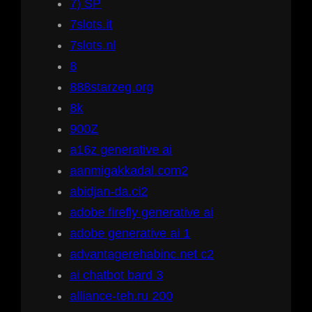
7) SP
7slots.it
7slots.nl
8
888starzeg.org
8k
900Z
a16z generative ai
aanmigakkadal.com2
abidjan-da.ci2
adobe firefly generative ai
adobe generative ai 1
advantagerehabinc.net c2
ai chatbot bard 3
alliance-teh.ru 200