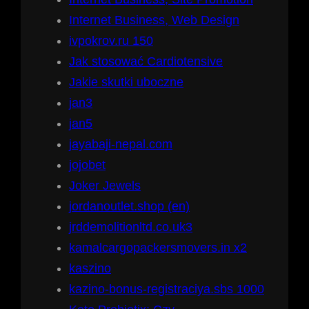
Internet Business, Web Design
ivpokrov.ru 150
Jak stosować Cardiotensive
Jakie skutki uboczne
jan3
jan5
jayabaji-nepal.com
jojobet
Joker Jewels
jordanoutlet.shop (en)
jrddemolitionltd.co.uk3
kamalcargopackersmovers.in x2
kaszino
kazino-bonus-registraciya.sbs 1000