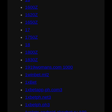
1600Z
1620Z
1650Z
17
1750Z
18
1800Z
1830Z
1919womans.com 1000
1winbet.ml2
1xBet
1xbetapp-ph.com3
1xbetph.net3
1xbetph.ph3